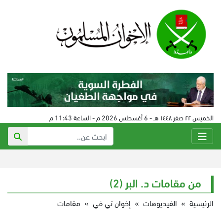
الخميس ٢٢ صفر ١٤٤٨ هـ - 6 أغسطس 2026 م - الساعة 11:43 م
من مقامات د. البر (2)
الرئيسية
»
الفيديوهات
»
إخوان تي في
»
مقامات