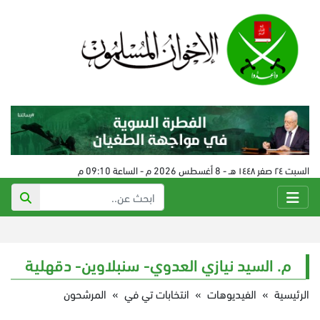
السبت ٢٤ صفر ١٤٤٨ هـ - 8 أغسطس 2026 م - الساعة 09:10 م
م. السيد نيازي العدوي- سنبلاوين- دقهلية
الرئيسية
»
الفيديوهات
»
انتخابات تي في
»
المرشحون