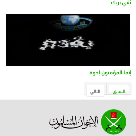
ثقي بربك
إنما المؤمنون إخوة
السابق
التالي