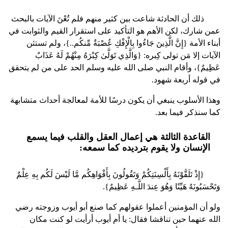
ذلك أن الحادثة شاعت بين كثير منهم فلم تُعْنَ الآيات بالبحث
عمن شارك، لكن الأهم هو التأكيد على استقرار القيم والثوابت في
أبناء الأمة {إِنَّ الَّذِينَ جَاءُوا بِالْإِفْكِ عُصْبَةٌ مِّنكُم..}، ولم تستثن
الآيات إلا مَن تولى كِبره: {وَالَّذِي تَوَلَّىٰ كِبْرَهُ مِنْهُمْ لَهُ عَذَابٌ
عَظِيمٌ}، وأقام النبي صلى الله عليه وسلم الحد على من لم يتحقق
في قوله أربعة شهود.
وهذا الأسلوب ينبغي أن يكون درسًا للأمة لمعالجة أحداث متشابهة
كما سنذكر فيما بعد.
القاعدة الثالثة هي إعمال العقل والقلب فيما يسمع
الإنسان ولا يقوم بترديده كما سمعه:
{إِذْ تَلَقَّوْنَهُ بِأَلْسِنَتِكُمْ وَتَقُولُونَ بِأَفْوَاهِكُم مَّا لَيْسَ لَكُم بِهِ عِلْمٌ
وَتَحْسَبُونَهُ هَيِّنًا وَهُوَ عِندَ اللَّـهِ عَظِيمٌ}.
ولو أن المؤمنين أعملوا عقولهم كما صنع أبو أيوب وزوجته رضي
الله عنهما حين تناقشا فقال: يا أم أيوب أرأيت لو كنت مكان