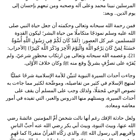
المرسلين نبينا محمد وعلى آله وصحبه ومن تبعهم بإحسان إلى
يوم الدين.. وبعد:
فمن رحمة الله سبحانه وتعالى وحكمته أن جعل حياة النبي صلى
الله عليه وسلم نموذجًا متكاملًا من حياة البشر؛ ليكون القدوة
للمسلمين عبر كل العصور: {لَقَدْ كَانَ لَكُمْ فِي رَسُولِ اللَّهِ أُسْوَةٌ
حَسَنَةٌ لِمَنْ كَانَ يَرْجُو اللَّهَ وَالْيَوْمَ الْآخِرَ وَذَكَرَ اللَّهَ كَثِيرًا} [الأحزاب:
21]، وعصمه الله سبحانه وتعالى مِن ارتكاب محظورٍ شرعيّ، ولم
يُقرّه على تصرُّفٍ بشريٍّ وقع منه ﷺ وكان خلافَ الأوْلى.
وجاءت أحداث السيرة النبوية لتبيِّن للأمة الإسلامية شرحًا عمليًّا
لمنهج الإسلام في كثير من تفاصيله، وموضِّحة لكثير مما جاءت به
نصوص الوحي مُجمَلًا، ولذلك وجب على المسلم أن يقف على
أحداث السيرة، ويستلهم منها الدروس والعبر، التي تفيده في أمور
معاشه ومعاده.
ولعل حادثة الإفك رغم أنها نالت شخصَ أمِّ المؤمنين عائشةَ رضي
الله عنها، وبيتَ النبوة، وبيتَ أبي بكر رضي الله عنه أحبِّ الناسِ
وأقربِهم إلى رسول الله ﷺ، والذي زكّاه القرآنُ منفردًا كما فَهِم