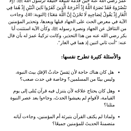
عمرُ رضي الله عنه حين قدّمَه للبيعة خليفةً لرسول الله ﷺ: {إِلَّا
تَنْصُرُوهُ فَقَدْ نَصَرَهُ اللَّهُ إِذْ أَخْرَجَهُ الَّذِينَ كَفَرُوا ثَانِيَ اثْنَيْنِ إِذْ هُمَا فِي
الْغَارِ إِذْ يَقُولُ لِصَاحِبِهِ لَا تَحْزَنْ إِنَّ اللَّهَ مَعَنَا} [التوبة: 40]، وجاءت
الآية في معرض الحث على الجهاد قبلها وبعدها، وتحذير المؤمنين
من التثاقل عن الجهاد ونصرة رسوله ﷺ، وكأن الآية استثنت أبا
بكر رضي الله عنه من هذا التحذير، وكانت تزكيةُ عمرَ له بأن قال
عنه: "أنت ثاني اثنين إذ هما في الغار".
والأسئلة كثيرة تطرح نفسها:
هل كان هناك حاجة لأن يَمَسّ حادثُ الإفكِ بيتَ النبوة،
وليس بيتًا من المسلمين؟ وخاصة في حدث صعب؟
وهل كان يحتاج علاجُه لأن يتنزل فيه قرآن يُتلى إلى يوم
القيامة، لأقوامٍ لم يعيشوا الحدثَ، وجاءوا بعد عصر النبوة
مثلنا؟
ولماذا لم يكتف القرآن بتبرئة أم المؤمنين، وجاءت آياته
متضمنةً الحديثَ للمؤمنين جميعًا؟