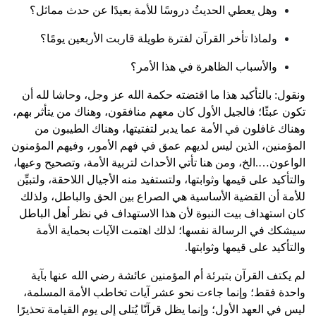
وهل يعطي الحديثُ دروسًا للأمة بعيدًا عن حدث مماثل؟
ولماذا تأخر القرآن لفترة طويلة قاربت الأربعين يومًا؟
والأسباب الظاهرة في هذا الأمر؟
ونقول: بالتأكيد هذا ما اقتضته حكمة الله عز وجل، وحاشا لله أن
تكون عبثًا؛ فالجيل الأول كان معهم منافقون، وهناك من يتأثر بهم،
وهناك غافلون في الأمة عما يدبر لتفتيتها، وهناك الطيبون من
المؤمنين، الذين ليس لديهم عمق في فهم الأمور، وفيهم المؤمنون
الواعون….الخ، ومن هنا تأتي الأحداث لتربية الأمة، وتصحيح وعيها،
والتأكيد على قيمها وثوابتها، ولتستفيد منه الأجيال اللاحقة، ولتبيِّن
للأمة أن القضية الأساسية هي الصراع بين الحق والباطل، ولذلك
كان استهداف بيت النبوة لأن هذا الاستهداف في نظر أهل الباطل
سيشكك في الرسالة نفسها؛ لذلك اهتمت الآيات بحماية الأمة
والتأكيد على قيمها وثوابتها.
لم يكتف القرآن بتبرئة أم المؤمنين عائشة رضي الله عنها بآية
واحدة فقط؛ وإنما جاءت نحو عشر آيات تخاطب الأمة المسلمة،
ليس في العهد الأول؛ وإنما يظل قرآنًا يُتلى إلى يوم القيامة تحذيرًا