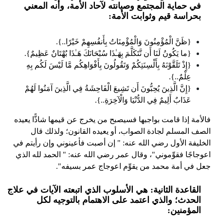
في حماية المجتمع وصيانته لآحاد الأمة، وأنه المعني
بحراسة قيم وثوابت الأمة:
{ظَنَّ الْمُؤْمِنُونَ وَالْمُؤْمِنَاتُ بِأَنفُسِهِمْ خَيْرًا..}.
{ما يَكُونُ لَنَا أَن نَّتَكَلَّمَ بِهَـٰذَا سُبْحَانَكَ هَـٰذَا بُهْتَانٌ عَظِيمٌ}.
{إِذْ تَلَقَّوْنَهُ بِأَلْسِنَتِكُمْ وَتَقُولُونَ بِأَفْوَاهِكُم مَّا لَيْسَ لَكُم بِهِ
عِلْمٌ..}.
{إِنَّ الَّذِينَ يُحِبُّونَ أَن تَشِيعَ الْفَاحِشَةُ فِي الَّذِينَ آمَنُوا لَهُمْ
عَذَابٌ أَلِيمٌ فِي الدُّنْيَا وَالْآخِرَةِ..}.
فالأمة إذا قامت بواجبها فسيصبح من يخرج عن قيمها شاذًّا يعيده
الصف المسلم لجادة الصواب، أو يعيده القانون؛ ولذلك قال
الخليفة الأول رضي الله عنه: " إن أصبت فأعينوني وإن رأيتم في
اعوجاجًا فقوِّموني"، وقال عمر رضي الله عنه: " الحمد لله الذي
جعل في أمة محمد من يقوِّم اعوجاج عمر بسيفه".
القاعدة الثانية: هي الأسلوب الذي اتبعته الآيات في علاج
الحدث؛ والذي اعتمد على الاهتمام بالتوجيه لكل
المؤمنين: