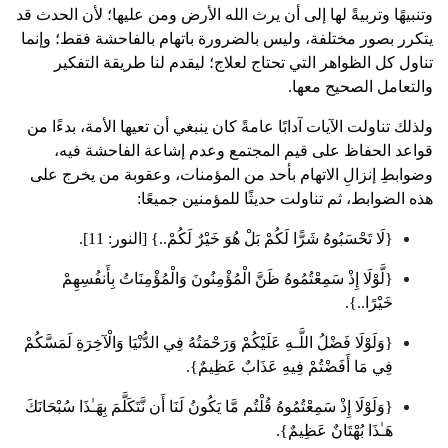
وتنبيهًا وتربيةً لها إلى أن يرث الله الأرض ومن عليها؛ لأن الحدث قد
يتكرر بصور مختلفة، وليس بالضرورة باتهام بالفاحشة فقط؛ وإنما
تناول كل الظواهر التي تحتاج لعلاج؛ ليقدم لنا طريقة التفكير
والتعامل الصحيح معها.
ولذلك تناولت الآيات آدابًا عامةً كان ينبغي أن تعيها الأمة، بدءًا من
قواعد الحفاظ على قيم المجتمع وعدم إشاعة الفاحشة فيه،
وضوابطِ إنزالِ الاتهام بأحد من المؤمنات، وعقوبة من يخرج على
هذه الضوابط، ثم تناولت حديثًا للمؤمنين جميعًا:
{لَا تَحْسَبُوهُ شَرًّا لَكُمْ بَلْ هُوَ خَيْرٌ لَكُمْ..} [النور: 11].
{لَّوْلَا إِذْ سَمِعْتُمُوهُ ظَنَّ الْمُؤْمِنُونَ وَالْمُؤْمِنَاتُ بِأَنفُسِهِمْ
خَيْرًا..}.
{وَلَوْلَا فَضْلُ اللَّـهِ عَلَيْكُمْ وَرَحْمَتُهُ فِي الدُّنْيَا وَالْآخِرَةِ لَمَسَّكُمْ
فِي مَا أَفَضْتُمْ فِيهِ عَذَابٌ عَظِيمٌ}.
{وَلَوْلَا إِذْ سَمِعْتُمُوهُ قُلْتُم مَّا يَكُونُ لَنَا أَن نَّتَكَلَّمَ بِهَـٰذَا سُبْحَانَكَ
هَـٰذَا بُهْتَانٌ عَظِيمٌ}.