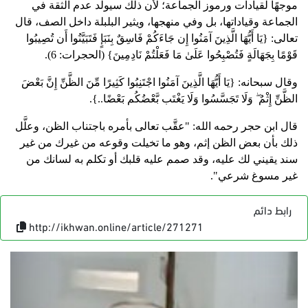
موجهًا لقيادات ورموز الجماعة؛ لأن ذلك سيولَّد عدم الثقة في
الجماعة وقياداتها، بل وفي منهجها، ويثير البلبلة داخل الصف، قال
تعالى: {يَا أَيُّهَا الَّذِينَ آمَنُوا إِن جَاءَكُمْ فَاسِقٌ بِنَبَإٍ فَتَبَيَّنُوا أَن تُصِيبُوا
قَوْمًا بِجَهَالَةٍ فَتُصْبِحُوا عَلَىٰ مَا فَعَلْتُمْ نَادِمِينَ} (الحجرات: 6).
وقال سبحانه: {يَا أَيُّهَا الَّذِينَ آمَنُوا اجْتَنِبُوا كَثِيرًا مِّنَ الظَّنِّ إِنَّ بَعْضَ
الظَّنِّ إِثْمٌ ۖ وَلَا تَجَسَّسُوا وَلَا يَغْتَب بَّعْضُكُم بَعْضًا..}.
قال ابن حجر رحمه الله: "عقَّب تعالى بأمره باجتناب الظن، وعلَّل
ذلك بأن بعض الظن إثم، وهو ما تخيلت وقوعه من غيرك من غير
سند يقيني لك عليه، وقد صمم عليه قلبك أو تكلم به لسانك من
غير مسوغ شرعي".
رابط دائم
http://ikhwan.online/article/271271