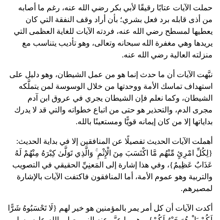
حملت الآيات عتابًا رقيقًا لأبي بكر رضي الله عنه، رغم ما أصابه
من أذى قابله برد فعل بشري؛ بأن أراد وقف النفقة التي كان
يعطيها لمسطح رضي الله عنه، فردته الآيات للغاية العظمى التي
يريدها وهي مغفرة الله سبحانه وتعالى، وهو تأديب يتناسب مع
منزلته العالية رضي الله عنه.
نبَّهت الآيات أن ما حدث إنما هو من عمل الشيطان، وهو دليل على
استهداف تماسك الأمة ووحدتها من خلال الوسوسة لمن يتملَّكه
الشيطان، وكما نعلم فإن الشيطان يجري في عروق ابن آدم
مجرى الدم، والتحذير هو حتى من اتباع خطواته والتي قد لا يدرك
بداياتها إلا من كان إيمانه قويًّا ومستعينًا بالله.
أهملت الآيات الحديث تفصيلًا عن المنافقين إلا في بداية الحديث:
{لِكُلِّ امْرِئٍ مِّنْهُم مَّا اكْتَسَبَ مِنَ الْإِثْمِ ۚ وَالَّذِي تَوَلَّىٰ كِبْرَهُ مِنْهُمْ لَهُ
عَذَابٌ عَظِيمٌ}، وفي هذا إشارة إلى المَعنِيِّ الحقيقي في التصويب
والتربية وهو عموم الأمة، أما المنافقون فاكتفت الآيات بالإشارة
لمصيرهم.
أكدت الآيات أن كل أمر يمر بالمؤمنين هو خير لهم {لَا تَحْسَبُوهُ شَرًّا
لَكُمْ بَلْ هُوَ خَيْرٌ لَكُمْ}، وهو ما عبَّر عنه النبي صلى الله عليه وسلم