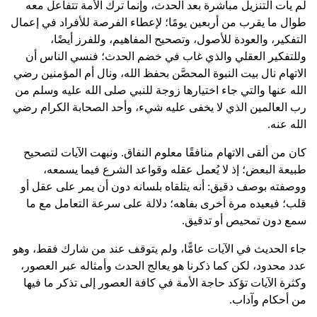
لم يأت التنزيل مباشرة بعد الحدث، وإنما ترك الأمة تتفاعل معه
طوال ما يقرب من أربعين يومًا؛ لإعطاء الفرصة للأفراد في إعمال
التفكير، والعودة للأصول، وتصحيح المفاهيم، وللفرز أيضًا،
وللتفكير العقلي والذي غاب في خضم الحدث؛ فنسي الناس أن
الاتهام نال بيت النبوة المحصَّن بحفظ الله، ونال أم المؤمنين رضي
الله عنها والتي جاء اختيارها زوجة للنبي صلى الله عليه وسلم من
رب العالمين الذي لا يخفى عليه شيء، وأحد الصحابة الكرام رضي
الله عنه.
كان من ألقى الاتهام منافقًا معلوم النفاق. ونبهت الآيات لتصحيح
طبيعة البعض؛ إذ لا يُعمل عقله وقواعد الشرع فيما يسمعه،
ووصفته بوصف دقيق: أنه يتلقاه بلسانه دون أن يمر على عقل أو
قلب؛ فيعيده مرة أخرى بفاهه؛ دلالة على سرعة التعامل مع ما
سمع دون تمحيص أو تدقيق.
جاء الحديث في الآيات عامًّا، ولم يتوقف عند من شارك فقط، وهو
عدد محدود، لكن كما ذكرنا هو يعالج الحدث وأمثاله عبر العصور،
وكثرة الآيات تؤكد حاجة الأمة في كافة العصور إلى تذكر ما فيها
من أحكام وآداب.