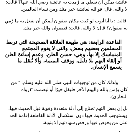
عائشة يمكن أن تفعلي ما رُميت به عائشة رضي الله عنها؟ قالت:
لا والله، قال: فوالله لعائشة خير منك ومن نساء العالمين.
قالت : يا أبا أيوب لو كنت مكان صفوان أيمكن أن تفعل به ما رُمي
به صفوان؟ قال: لا والله، قالت: فصفوان والله خير منك.
القاعدة الرابعة: هي طبيعة العلاقة الصحيحة التي تربط
المسلمين بعضهم ببعض، والتي لا يقوم المجتمع
المتماسك إلا بها، وهي: حسن الظن، وعدم إساءة الظن
أو إلقاء التهم بلا دليل، ووقف النميمة، وألا يُنقل ما
يسمع الإنسان.
ولذلك كان من توجيهات النبي صلى الله عليه وسلم: " من
كان يؤمن بالله واليوم الآخر فليقل خيرًا أو ليصمت "(رواه
البخاري).
بل إن بعض التهم تحتاج إلى أدلة متعددة وقوية قبل الحديث فيها،
ويستوجب الحديث فيها دون استكمال الأدلة القاطعة إقامة الحد
على من يخوض فيها ورفض شهادتهم إلا بتوبة.