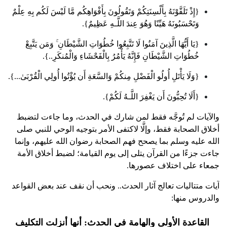
{إِذْ تَلَقَّوْنَهُ بِأَلْسِنَتِكُمْ وَتَقُولُونَ بِأَفْوَاهِكُم مَّا لَيْسَ لَكُم بِهِ عِلْمٌ
وَتَحْسَبُونَهُ هَيِّنًا وَهُوَ عِندَ اللَّـهِ عَظِيمٌ}.
{يَا أَيُّهَا الَّذِينَ آمَنُوا لَا تَتَّبِعُوا خُطُوَاتِ الشَّيْطَانِ ۚ وَمَن يَتَّبِعْ
خُطُوَاتِ الشَّيْطَانِ فَإِنَّهُ يَأْمُرُ بِالْفَحْشَاءِ وَالْمُنكَرِ..}.
{وَلَا يَأْتَلِ أُولُو الْفَضْلِ مِنكُمْ وَالسَّعَةِ أَن يُؤْتُوا أُولِي الْقُرْبَىٰ...}.
{أَلَا تُحِبُّونَ أَن يَغْفِرَ اللَّـهُ لَكُمْ}.
والآيات لم تُوجَّه فقط لمن شارك في الحدث، وما جاءت لتضبط
أخلاق الصحابة فقط، وإلَّا لاكتفى الأمر بتوجيه الوحي للنبي صلى
الله عليه وسلم بما يصحح فهم الصحابة رضوان الله عليهم، وإنما
جاءت جزءًا من القرآن يتلى إلى يوم القيامة؛ لضبط أخلاق الأمة
جمعاء على اختلاف عصورها.
آيات متتاليات تعالج آثار الحدث.. ونحب أن نقف عند بعض القواعد
والدروس منها:
القاعدة الأولى والهامة في الحدث: أنها أنزلت التكليف