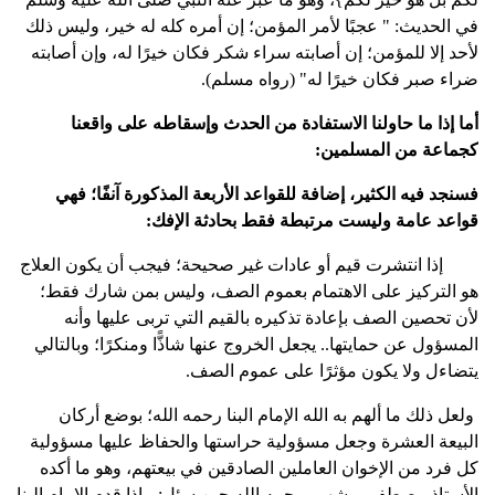
في الحديث: " عجبًا لأمر المؤمن؛ إن أمره كله له خير، وليس ذلك
لأحد إلا للمؤمن؛ إن أصابته سراء شكر فكان خيرًا له، وإن أصابته
ضراء صبر فكان خيرًا له" (رواه مسلم).
أما إذا ما حاولنا الاستفادة من الحدث وإسقاطه على واقعنا
كجماعة من المسلمين:
فسنجد فيه الكثير، إضافة للقواعد الأربعة المذكورة آنفًا؛ فهي
قواعد عامة وليست مرتبطة فقط بحادثة الإفك:
إذا انتشرت قيم أو عادات غير صحيحة؛ فيجب أن يكون العلاج
هو التركيز على الاهتمام بعموم الصف، وليس بمن شارك فقط؛
لأن تحصين الصف بإعادة تذكيره بالقيم التي تربى عليها وأنه
المسؤول عن حمايتها.. يجعل الخروج عنها شاذًّا ومنكرًا؛ وبالتالي
يتضاءل ولا يكون مؤثرًا على عموم الصف.
ولعل ذلك ما ألهم به الله الإمام البنا رحمه الله؛ بوضع أركان
البيعة العشرة وجعل مسؤولية حراستها والحفاظ عليها مسؤولية
كل فرد من الإخوان العاملين الصادقين في بيعتهم، وهو ما أكده
الأستاذ مصطفى مشهور رحمه الله حين سئل: ماذا قدم الإمام البنا