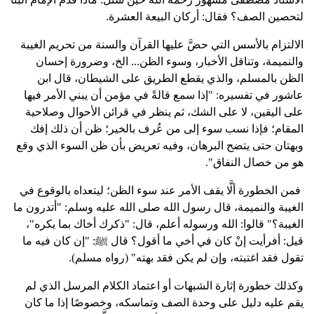
لتحصين الصف؟ فقال: أركان البيعة العشرة.
الالتزام بالأسس التي حضَّ عليها القرآن والسنة من تحريم الغيبة
والنميمة، وتناقل الأخبار، وسوء الظن... الخ، وضرورة إحسان
الظن بالمسلم، والذي يقطع الطريق على الشيطان، قال ابن
عاشور في تفسيره: "إذا سمع قالةً في مؤمن أن يبني الأمر فيها
على اليقين، لا على الشك، ثم ينظر في قرائن الأحوال وصلاحية
المقام؛ فإذا نسب سوء إلى من عُرف بالخير؛ ظن أن ذلك إفك
وبهتان حتى يتضح البرهان، وفيه تعريض بأن ظن السوء الذي وقع
هو من خصال النفاق".
فمن الخطورة ألَّا يقف الأمر عند سوء الظن؛ ليتعداه بالوقوع في
الغيبة والنميمة، قال رسول الله صلى الله عليه وسلم: "أتدرون ما
الغيبة؟" قالوا: الله ورسوله أعلم، قال: "ذكرك أخاك بما يكره"،
قيل: أفرأيت إنْ كان في أخي ما أقول؟ قال ﷺ: "إن كان فيه ما
تقول فقد اغتبته، وإن لم يكن فقد بهته" (رواه مسلم).
وكذلك خطورة إثارة الشبهات أو اعتماد الكلام المرسل الذي لم
يقم عليه دليل على وحدة الصف وتماسكه، وخصوصًا إذا ما كان