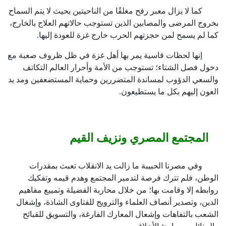
كما لا يزال معبر رفح مغلقًا من الناحيتين بحيث لا يتم السماح
بخروج المرضى والمصابين الذين تستوجب حالاتهم العلاج بالخارج،
كما لم يسمح لمن حجزتهم الحرب خارج غزة للعودة إليها.
إنها لحظات قاسية يمر بها أهل غزة في ظل ظروف صعبة مع
دخول فصل الشتاء؛ تستوجب من الأمة وأحرار العالم التكاتف
والسعي الدؤوب لمساندة المتضررين وحماية المستضعفين ومد يد
العون إليهم بكل ما يستطيعون.
المجتمع المصري ونزيف القيم
وفي مصرنا الحبيبة ما زالت يد الانقلاب تعبث بمقدرات
الوطن، فلم تترك فرصة لتدمير المجتمع وهدم قيمه وتفكيك
روابطه إلا وقامت بها؛ من خلال محاربة الفضيلة وتمييع مفاهيم
الدين، وتصدير أنصاف العلماء والترويج للفتاوى الشاذة، وإشغال
الشعب بالتفاهات وإشعال المعارك الفارغة، والتسويق للقبائح