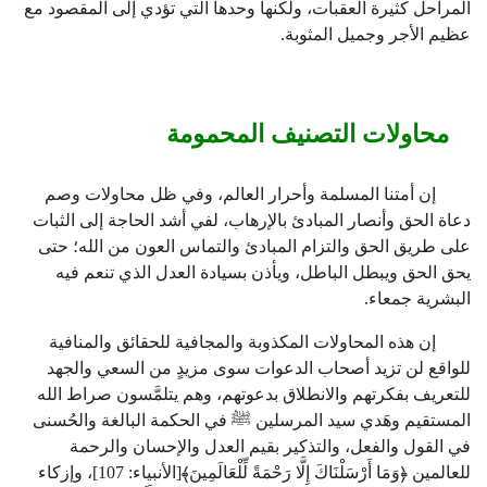
المراحل كثيرة العقبات، ولكنها وحدها التي تؤدي إلى المقصود مع
عظيم الأجر وجميل المثوبة.
محاولات التصنيف المحمومة
إن أمتنا المسلمة وأحرار العالم، وفي ظل محاولات وصم
دعاة الحق وأنصار المبادئ بالإرهاب، لفي أشد الحاجة إلى الثبات
على طريق الحق والتزام المبادئ والتماس العون من الله؛ حتى
يحق الحق ويبطل الباطل، ويأذن بسيادة العدل الذي تنعم فيه
البشرية جمعاء.
إن هذه المحاولات المكذوبة والمجافية للحقائق والمنافية
للواقع لن تزيد أصحاب الدعوات سوى مزيدٍ من السعي والجهد
للتعريف بفكرتهم والانطلاق بدعوتهم، وهم يتلمَّسون صراط الله
المستقيم وهَدي سيد المرسلين ﷺ في الحكمة البالغة والحُسنى
في القول والفعل، والتذكير بقيم العدل والإحسان والرحمة
للعالمين ﴿وَمَا أَرْسَلْنَاكَ إِلَّا رَحْمَةً لِّلْعَالَمِينَ﴾[الأنبياء:
107
]، وإزكاء