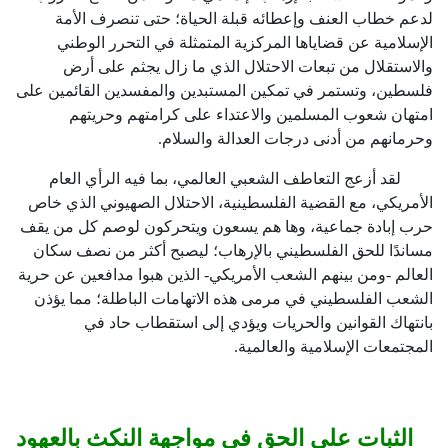
لدعم خطاب العنف وإعطائه قبلة الحياة؛ حتى تنصرف الأمة
الإسلامية عن قضاياها المركزية المتمثلة في التحرر الوطني
والاستقلال من تبعات الاحتلال الذي ما زال يجثم على أرض
فلسطين، وتستمر في تمكين المستبدين والمفسدين القائمين على
امتهان شعوب المسلمين والاعتداء على كرامتهم وحريتهم
وحرمانهم من أدنى درجات العدالة والسلام.
لقد أزعج التعاطف الشعبي العالمي، بما فيه الرأي العام
الأمريكي، مع القضية الفلسطينية، الاحتلال الصهيوني الذي خاص
حرب إبادة جماعية، وها هم يسعون ويتحركون لوصم كل من يقف
مساندًا للحق الفلسطيني بالإرهاب؛ ليصبح أكثر من نصف سكان
العالم -ومن بينهم الشعب اﻷمريكي- الذين هبوا مدافعين عن حرية
الشعب الفلسطيني في مرمى هذه الاتهامات الباطلة؛ مما يؤذن
بانتهاك القوانين والحريات ويؤدي إلى استقطاب حاد في
المجتمعات الإسلامية والعالمية.
الثبات على الحق في مواجهة النكث بالعهود