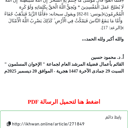
﴿فَلَمَّا أَلْقَوْا قَالَ مُوسَىٰ مَا جِئْتُم بِهِ السِّحْرُ ۖ إِنَّ اللَّهَ سَيُبْطِلُهُ ۖ إِنَّ اللَّهَ
لَا يُصْلِحُ عَمَلَ الْمُفْسِدِينَ * وَيُحِقُّ اللَّهُ الْحَقَّ بِكَلِمَاتِهِ وَلَوْ كَرِهَ
الْمُجْرِمُونَ﴾[يونس:
81
-
82
] ويقول سبحانه: ﴿فَأَمَّا الزَّبَدُ فَيَذْهَبُ جُفَاءً
ۖ وَأَمَّا مَا يَنفَعُ النَّاسَ فَيَمْكُثُ فِي الْأَرْضِ ۚ كَذَٰلِكَ يَضْرِبُ اللَّهُ الْأَمْثَالَ
﴾[الرعد:
17
].
والله أكبر ولله الحمد،،،
أ. د. محمود حسين
القائم بأعمال فضيلة المرشد العام لجماعة " الإخوان المسلمون "
السبت
29
جمادى الآخرة
1447
هجرية
-
الموافق
20
ديسمبر
2025
م
اضغط هنا لتحميل الرسالة PDF
رابط دائم
http://ikhwan.online/article/271849