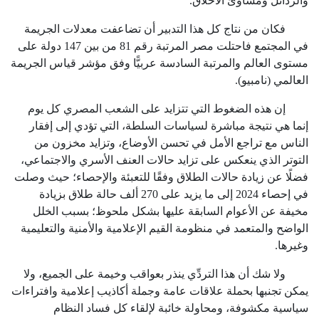
والرذائل ومساوئ الأخلاق.
فكان من نتاج كل هذا التدبير أن تضاعفت معدلات الجريمة
في المجتمع فاحتلت مصر المرتبة رقم
81
من بين
147
دولة على
مستوى العالم والمرتبة السادسة عربيًّا وفق مؤشر قياس الجريمة
العالمي (نامبيو).
إن هذه الضغوط التي تتزايد على الشعب المصري كل يوم
إنما هي نتيجة مباشرة لسياسات السلطة، التي تؤدي إلى إفقار
الناس مع تراجع الأمل في تحسن الأوضاع، وتزايد مخزون من
التوتر الذي ينعكس على تزايد حالات العنف الأسري والاجتماعي،
فضلًا عن زيادة حالات الطلاق وفقًا للتعبئة والإحصاء؛ حيث وصلت
في إحصاء
2024
إلى ما يزيد على
270
ألف حالة طلاق بزيادة
مخيفة عن الأعوام السابقة عليها بشكل ملحوظ؛ بسبب الخلل
الواضح والمتعمد في منظومة القيم الإعلامية والأمنية والتعليمية
وغيرها.
ولا شك أن هذا التردِّي ينذر بعواقب وخيمة على الجميع، ولا
يمكن تجنبها بحملة علاقات عامة وجملة أكاذيب إعلامية وافتراءات
سياسية مكشوفة، ومحاولة خائبة لإلقاء كل فساد النظام