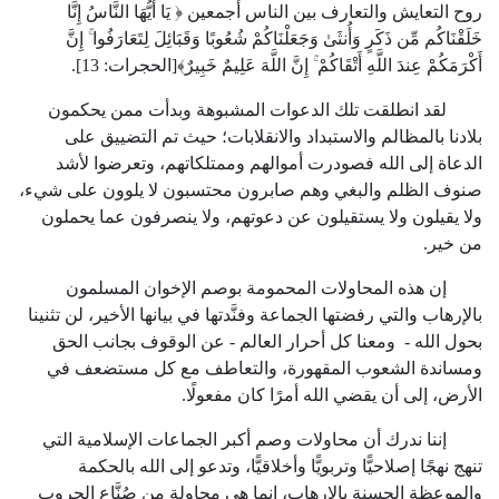
روح التعايش والتعارف بين الناس أجمعين ﴿ يَا أَيُّهَا النَّاسُ إِنَّا
خَلَقْنَاكُم مِّن ذَكَرٍ وَأُنثَىٰ وَجَعَلْنَاكُمْ شُعُوبًا وَقَبَائِلَ لِتَعَارَفُوا ۚ إِنَّ
أَكْرَمَكُمْ عِندَ اللَّهِ أَتْقَاكُمْ ۚ إِنَّ اللَّهَ عَلِيمٌ خَبِيرٌ﴾[الحجرات:
13
].
لقد انطلقت تلك الدعوات المشبوهة وبدأت ممن يحكمون
بلادنا بالمظالم والاستبداد والانقلابات؛ حيث تم التضييق على
الدعاة إلى الله فصودرت أموالهم وممتلكاتهم، وتعرضوا لأشد
صنوف الظلم والبغي وهم صابرون محتسبون لا يلوون على شيء،
ولا يقيلون ولا يستقيلون عن دعوتهم، ولا ينصرفون عما يحملون
من خير.
إن هذه المحاولات المحمومة بوصم الإخوان المسلمون
بالإرهاب
والتي رفضتها الجماعة وفنَّدتها في بيانها الأخير،
لن تثنينا
بحول الله - ومعنا كل أحرار العالم - عن الوقوف بجانب الحق
ومساندة الشعوب المقهورة، والتعاطف مع كل مستضعف في
الأرض، إلى أن يقضي الله أمرًا كان مفعولًا.
إننا ندرك أن محاولات وصم أكبر الجماعات الإسلامية التي
تنهج نهجًا إصلاحيًّا وتربويًّا وأخلاقيًّا، وتدعو إلى الله بالحكمة
والموعظة الحسنة بالإرهاب، إنما هي محاولة من صُنَّاع الحروب