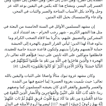
العسر إلى اليسر، ومفتاح هذا كله يكمن في اليقين بوعد الله عز
وجل والأخذ بكل الأسباب المتاحة والصبر والثبات في المحن،
والدعاء والاستمساك بحبل الله المتين.
إن مشهد المسلمين الأوائل في السنة الخامسة من البعثة في
مثل هذا الشهر الكريم – شهر رجب الحرام – بعد اشتداد أذى
المشركين والتضييق عليهم- يذكِّرنا بما لاقاه الصحب الكرام وما
بذلوه فداءً لهذا الدين؛ ليأتي القرار النبوي بالهجرة إلى الحبشة
حماية لأنفسهم وفراراً بدينهم ولتكون قاعدة جديدة حامية للعقيدة،
فانطلقوا متوكلين على الله ثابتين على دينه؛ فبوَّأهم الله تعالى دار
الهجرة ﴿ وَالَّذِينَ هَاجَرُوا فِي اللَّهِ مِن بَعْدِ مَا ظُلِمُوا لَنُبَوِّئَنَّهُمْ فِي
الدُّنْيَا حَسَنَةً ۖ وَلَأَجْرُ الْآخِرَةِ أَكْبَرُ ۚ لَوْ كَانُوا يَعْلَمُونَ﴾ [النحل:
41
]
وكان مشهد غزوة تبوك مثالًا واضحًا على الثبات واليقين بالله
تعالى؛ حيث سُميت بغزوة العسرة؛ لِما اجتمع فيها من الشدة
والعسر والضيق والفقر الذي كان يعيشه المسلمون كما وصفهم
ربنا: ﴿لقَد تَّابَ اللَّهُ عَلَى النَّبِيِّ وَالْمُهَاجِرِينَ وَالْأَنصَارِ الَّذِينَ اتَّبَعُوهُ فِي
سَاعَةِ الْعُسْرَةِ مِن بَعْدِ مَا كَادَ يَزِيغُ قُلُوبُ فَرِيقٍ مِّنْهُمْ ثُمَّ تَابَ عَلَيْهِمْ ۚ
إِنَّهُ بِهِمْ رَءُوفٌ رَّحِيمٌ﴾ [ التوبة:
117
] ليضربوا أروع الأمثلة في البذل