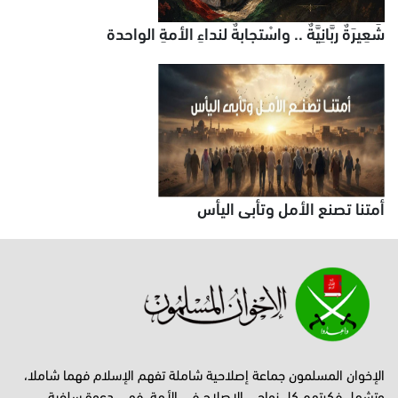
شَعِيرَةٌ ربَّانِيَّةٌ .. واسْتجابةٌ لنداءِ الأمةِ الواحدة
أمتنا تصنع الأمل وتأبى اليأس
الإخوان المسلمون جماعة إصلاحية شاملة تفهم الإسلام فهما شاملا،
وتشمل فكرتهم كل نواحي الإصلاح في الأمة، فهي دعوة سلفية،