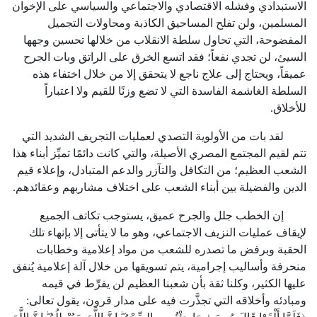
الاستبدادي وفشله الاقتصادي والاجتماعي والسياسي على الإخوان
المسلمين، ولن تفلح المساحيق الكاذبة ومحاولات التجميل
المفضوحة، التي تحاول سلطة الانقلاب من خلالها تحسين وجهها
السيئ، لن تجدي نفعاً؛ فقد اتسع الخرق على الراتق وبات الجرح
عميقاً، ويحتاج إلى علاج ناجع لا يتحقق إلا من خلال اختفاء هذه
السلطة الغاشمة الفاسدة التي لا تضع وزنًا للقيم ولا اعتباراً
للأخلاق.
لقد بات من الأولوية التصدي لعمليات التجريف الشديد التي
تتم لقيم المجتمع المصري الأصيلة، والتي كانت دائمًا تميِّز أبناء هذا
الشعب العظيم؛ من التكافل والتآزر والدعم المتبادل، وإعلاء قيم
الدين والفضيلة بين أبناء الشعب على اختلاف مشاربهم وعقائدهم.
إن الخطب جلل والجرح عميق، يستوجب تكاتف الجميع
لإيقاف عمليات النزيف الاجتماعي، وهو ما لا يتأتى إلا بإنهاء تلك
الحقبة وبرفض ما تصدره للشعب من مواد إعلامية وخطابات
منحرفة وأساليب إجرامية، يتم تسويقها من خلال آلة إعلامية يُنفق
عليها الكثير، وكلنا ثقة بأن شعبنا العظيم لن يفرِّط في قيمه
ومبادئه وأخلاقه التي تجذَّرت فيه على مدار قرون، يقول تعالى: