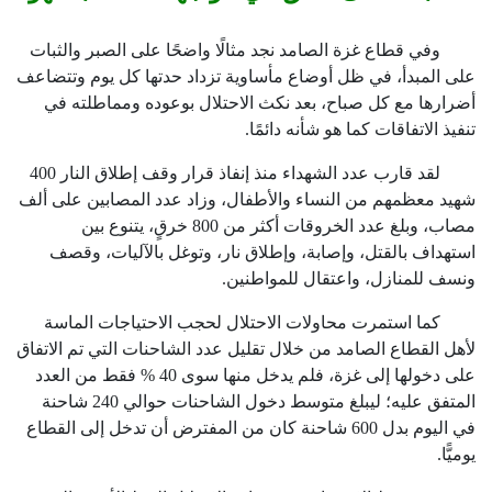
وفي قطاع غزة الصامد نجد مثالًا واضحًا على الصبر والثبات
على المبدأ، في ظل أوضاع مأساوية تزداد حدتها كل يوم وتتضاعف
أضرارها مع كل صباح، بعد نكث الاحتلال بوعوده ومماطلته في
تنفيذ الاتفاقات كما هو شأنه دائمًا.
لقد قارب عدد الشهداء منذ إنفاذ قرار وقف إطلاق النار
400
شهيد معظمهم من النساء والأطفال، وزاد عدد المصابين على ألف
مصاب، وبلغ عدد الخروقات أكثر من
800
خرقٍ، يتنوع بين
استهداف بالقتل، وإصابة، وإطلاق نار، وتوغل بالآليات، وقصف
ونسف للمنازل، واعتقال للمواطنين.
كما استمرت محاولات الاحتلال لحجب الاحتياجات الماسة
لأهل القطاع الصامد من خلال تقليل عدد الشاحنات التي تم الاتفاق
على دخولها إلى غزة، فلم يدخل منها سوى
40
% فقط من العدد
المتفق عليه؛ ليبلغ متوسط دخول الشاحنات حوالي
240
شاحنة
في اليوم بدل
600
شاحنة كان من المفترض أن تدخل إلى القطاع
يوميًّا.