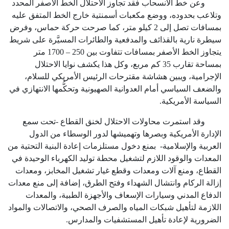
وعن خط الانسحاب فقد تجاوز الاحتلال الخط الأصفر المحدد
وتلاعب بحدوده، ووضع مكعبات أسمنتية خارج الخط المتفق عليه
بمسافات تصل إلى
2
كيلو متر، كما صرحت حركة حماس، وفرض
سيطرة نارية بالقذائف والمدفعية والطائرات المسيَّرة على شريط
يتجاوز الخط الأصفر بمسافات تتفاوت بين
250
–
1700
متر
بمساحة تقارب
35
كم مربع، وكل هذا يكشف نوايا الاحتلال
الإجرامية، ويبين هشاشة مقترحات الرئيس الأمريكي للسلام،
والضعف السياسي أمام العدوانية الصهيونية وتحكُّمها الانتهازي في
السياسة الأمريكية.
وقد استمرت محاولات الاحتلال لخنق القطاع -تحت سمع
الإدارة الأمريكية وبصرها وتهميشها لدور الوسطاء من الدول
العربية والإسلامية- بمنع دخول مستلزمات إعادة البنية التحتية من
المعدات والوقود اللازم لتشغيل محطة توليد الكهرباء الوحيدة في
القطاع، ومنع آلات ومعدات وقطع غيار تشغيل المخابز، ومعدات
إزالة الركام وانتشال الشهداء وفتح الطرق، إضافة إلى منع معدات
الدفاع المدني وسيارات الإسعاف والأجهزة الطبية، والمعدات
اللازمة لتأهيل شبكات المياه والصرف الصحي، والاتصالات والمواد
الضرورية لإعادة تأهيل المستشفيات والمدارس.