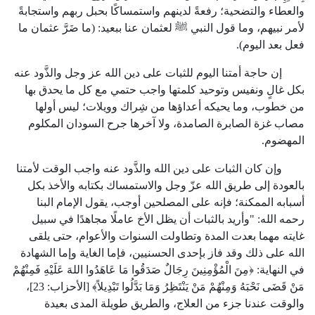
والعطاء والتضحية؛ رفعةً لدينهم واستمساكًا بحبل ربهم واستجابةً
لأمر نبيهم، وما قول النبي ﷺ لعثمان عنا ببعيد: (ما ضَرَّ عثمان ما
فعل بعد اليوم).
إن حاجة أمتنا اليوم للثبات على دين الله عز وجل والذَّود عنه
بكل غالٍ ونفيس وتوحيد كلمتها واجب حتمي مع كل ما يحدق بها
من خطوب، وما يحيكه أعداؤها من شِراك وويلات؛ ليس أولها
مصاب غزة الصابرة الصامدة، ولا آخرها جرح السودان المكلوم
المهضوم.
وإن كان الثبات على دين الله والذَّود عنه واجب الوقت لأمتنا
بالعودة إلى طريق الله عزّ وجل والاستمساك بكتابه والأخذ بكل
أسبابه الممكنة؛ فإنه على المصلحين أوجب، يقول الإمام البنا
رحمه الله: "وأريد بالثبات أن يظل الأخ عاملًا مجاهدًا في سبيل
غايته مهما بعدت المدة وتطاولت السنوات والأعوام، حتى يلقى
الله على ذلك وقد فاز بإحدى الحسنيين، فإما الغاية وإما الشهادة
في النهاية: ﴿مِنَ الْمُؤْمِنِينَ رِجَالٌ صَدَقُوا مَا عَاهَدُوا اللهَ عَلَيْهِ فَمِنْهُمْ
مَنْ قَضَى نَحْبَهُ وَمِنْهُمْ مَنْ يَنْتَظِرُ وَمَا بَدَّلُوا تَبْدِيلاً﴾ [الأحزاب:
23
]،
والوقت عندنا جزء من العلاج، والطريق طويلة المدى بعيدة