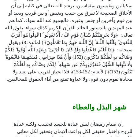
بمكيالين ويقيسون بمقياسين، يرشد الله تعالى في كتابه إلى أن
الأخلاق الصحيحة لا تفرق بين حبيب وبغيض أو بين قريب وبعيد أو
بين قوم وآخرين أو جنس وغيره، فالجميع عند الله سواء، كما هم
عند المهتدين بالدستور الخالد القرآن الكريم كذلك سواء، يقول الله
تعالى: ﴿وَلَا يَجْرِمَنَّكُمْ شَنَآنُ قَوْمٍ عَلَىٰ أَلَّا تَعْدِلُوا ۚ اعْدِلُوا هُوَ أَقْرَبُ
لِلتَّقْوَىٰ ۖ وَاتَّقُوا اللَّـهَ ۚ إِنَّ اللَّـهَ خَبِيرٌ بِمَا تَعْمَلُونَ﴾ (المائدة:
8
) ويقول
سبحانه: ﴿إِذَا قُلْتُمْ فَاعْدِلُوا وَلَوْ كَانَ ذَا قُرْبَىٰ ۖ وَبِعَهْدِ اللَّهِ أَوْفُوا ۚ ذَٰلِكُمْ
وَصَّاكُم بِهِ لَعَلَّكُمْ تَذَكَّرُونَ (
152
) وَأَنَّ هَٰذَا صِرَاطِي مُسْتَقِيمًا فَاتَّبِعُوهُ ۖ
وَلَا تَتَّبِعُوا السُّبُلَ فَتَفَرَّقَ بِكُمْ عَن سَبِيلِهِ ۚ ذَٰلِكُمْ وَصَّاكُم بِهِ لَعَلَّكُمْ
تَتَّقُونَ (
153
)﴾ (الأنعام:
152
-
153
)، فلا انحياز لقريب على بعيد ولا
محاباة لقوم دون قوم، ولا عداوة تمنع من أداء الحقوق للمخالفين.
شهر البذل والعطاء
إن صيام رمضان ليس عبادة للجسد فحسب ولكنه عبادة
للروح واختبار حقيقي لكل بواعث الإيمان وتحفيز لكل معاني