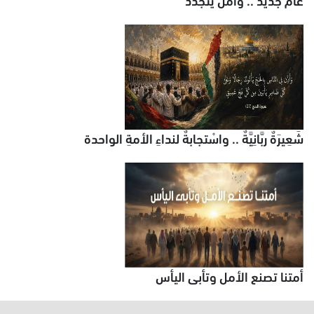
شَعِيرَةٌ ربَّانِيَّةٌ .. واسْتجابةٌ لنداءِ الأمةِ الواحدة
أمتنا تصنع الأمل وتأبى اليأس