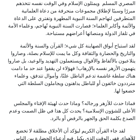
المصري المسلم ويمثلون الإسلام وفي الوقت نفسه تتخذهم
مبررًا وسببًا لإطلاق مجموعات منحرفة من دعاة العلمانية
المتطرفين لتهاجم السنة النبوية المطهرة وتفتري على الدعاة
والأئمة وأكابر العلماء؛ فصارت السنة النبوية تُهاجم، وعلماء الأمة
في تلفاز الدولة ومنصاتها أعراضهم مستباحة.
لقد استباح أبواق الصهاينة كل شيء؛ القرآن والسنة والأئمة
والتاريخ والحضارة والثقافة وكل ما يمت للإسلام بصلة، وصاروا
يتلاعبون بالألفاظ والأقوال ويستعملون التهديد والوعيد، بل صاروا
يتهمون الأزهر نفسه بالإرهاب! فهؤلاء لن يقفوا عند حد ما دامت
هناك سلطة غاشمة تدعم الباطل علنًا، وأموال تتدفق، وعلماء
مترددون خائفون أو للباطل يداهنون ويجاملون السلطة التي
خضعوا لها.
فماذا حدث للأزهر ورجاله؟ وماذا حدث لهيئة الإفتاء والمجلس
الأعلى للشؤون الإسلامية؟ يحدث كل هذا في ظل الصمت وعدم
الصدع بكلمة الحق والجهر بالرفض أو بالرد.
لقد جاء القرآن الكريم ليؤكد أن الأخلاق مطلقة لا تخضع
للأهواء، ففي الوقت الذي يكيل فيه أدعياء الحضارة بين الناس