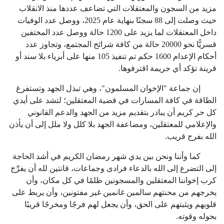
مزيد من السجون والمعتقلات التي تضاعف عددها منذ الانقلاب
حيث وصلت إلى
88
سجنًا بنهاية عام
2025
، ووصل عدد الوفيات
داخل المعتقلات لما يزيد على
1200
حالة ووصل عدد المختفين
قسريًّا نحو
20000
حالة من كافة شرائح المجتمع، وتجاوز عدد
أحكام الإعدام
1600
حكم تم تنفيذ
105
منها على أبرياء بلا سند أو
قرينة تؤكد أي جريمة اقترفوها.
إن جماعة "الإخوان المسلمون"، وهي تبذل الجهد وتستفرغ
الطاقة في كافة المسارات في قضية المعتقلين؛ لتشد على أيدي
كل حر كريم أن يبادر بتقديم مزيد من الجهد والدعم القانوني
والإعلامي للمعتقلين، ومضاعفة الجهد بلا كلل ولا ملل إلى أن يأذن
الله بفرج قريب.
كما وأننا ونحن بين يدي شهر رمضان الكريم في أشد الحاجة
إلى التضرع إلى الله بالدعاء فرادى وجماعات، قانتين لله أن يفرِّج
كرب إخواننا المعتقلين والمسجونين ظلمًا في كل مكان، وأن
يخرجهم من محنتهم سالمين غانمين غير مفتونين، وأن يربط على
قلوبهم ويثبتهم على الحق، وأن يجعل لهم فرجًا ومخرجًا قريبًا
بحوله وقوته.