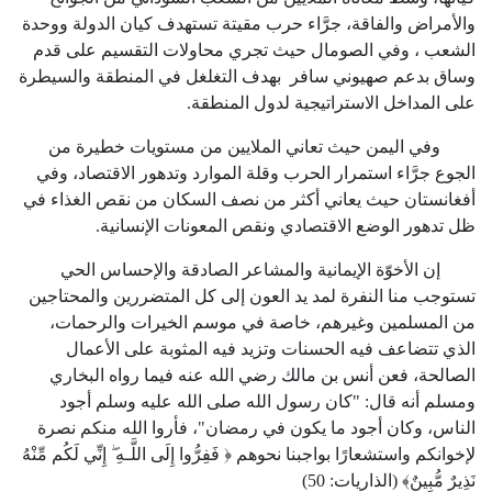
والأمراض والفاقة، جرَّاء حرب مقيتة تستهدف كيان الدولة ووحدة
الشعب ، وفي الصومال حيث تجري محاولات التقسيم على قدم
وساق بدعم صهيوني سافر بهدف التغلغل في المنطقة والسيطرة
على المداخل الاستراتيجية لدول المنطقة.
وفي اليمن حيث تعاني الملايين من مستويات خطيرة من
الجوع جرَّاء استمرار الحرب وقلة الموارد وتدهور الاقتصاد، وفي
أفغانستان حيث يعاني أكثر من نصف السكان من نقص الغذاء في
ظل تدهور الوضع الاقتصادي ونقص المعونات الإنسانية.
إن الأخوّة الإيمانية والمشاعر الصادقة والإحساس الحي
تستوجب منا النفرة لمد يد العون إلى كل المتضررين والمحتاجين
من المسلمين وغيرهم، خاصة في موسم الخيرات والرحمات،
الذي تتضاعف فيه الحسنات وتزيد فيه المثوبة على الأعمال
الصالحة، فعن أنس بن مالك رضي الله عنه فيما رواه البخاري
ومسلم أنه قال: "كان رسول الله صلى الله عليه وسلم أجود
الناس، وكان أجود ما يكون في رمضان"، فأروا الله منكم نصرة
لإخوانكم واستشعارًا بواجبنا نحوهم ﴿ فَفِرُّوا إِلَى اللَّـهِ ۖ إِنِّي لَكُم مِّنْهُ
نَذِيرٌ مُّبِينٌ﴾ (الذاريات:
50
)