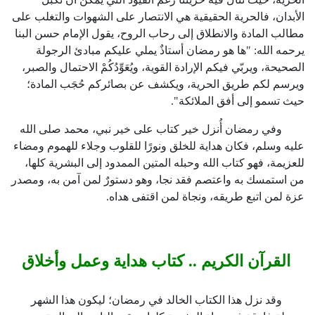
الأبدان، فالحرية الحقيقية هي الانتصار على الشهوات والتغلب على
مطالب المادة والانطلاق إلى رحاب الروح، يقول الإمام حسن البنا
يرحمه الله: "ها هو رمضان أستاذٌ يملي عليكم مبادئ الرجولة
الصحيحة، ويربّي فيكم الإرادة القوية، ويُعَوِّدُكُمْ الاحتمال والصبر،
ويرسم لكم طريق الحرية، ويكشف عن بصائركم حُجَب المادة؛
حيث تسمو إلى أفق الملائكة".
وفي رمضان أُنزل خير كتاب على خير نبي، محمد صلى الله
عليه وسلم، فكان هداية للخلق ونورًا للقلوب وجلاء للهموم ومضاء
للعزيمة، فهو كتاب الله وحبله المتين الممدود إلى البشرية كلها،
من استمسك به واعتصم فقد نجا، وهو دستورٌ لمن آمن به، ومصدر
عزة لمن اتبع طريقه، ونجاة لمن اقتفى هداه.
القرآن الكريم .. كتاب هداية وعمل وأخلاق
وقد نزل هذا الكتاب الخالد في رمضان؛ ليكون هذا الشهر