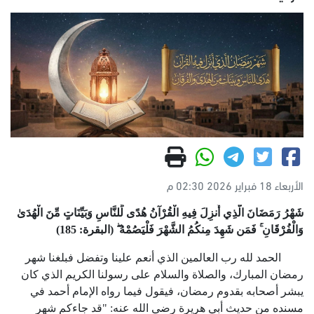
الأربعاء 18 فبراير 2026 02:30 م
شَهْرُ رَمَضَانَ الَّذِي أُنزِلَ فِيهِ الْقُرْآنُ هُدًى لِّلنَّاسِ وَبَيِّنَاتٍ مِّنَ الْهُدَىٰ
وَالْفُرْقَانِ ۚ فَمَن شَهِدَ مِنكُمُ الشَّهْرَ فَلْيَصُمْهُ ۖ (البقرة:
185
)
الحمد لله رب العالمين الذي أنعم علينا وتفضل فبلغنا شهر
رمضان المبارك، والصلاة والسلام على رسولنا الكريم الذي كان
يبشر أصحابه بقدوم رمضان، فيقول فيما رواه الإمام أحمد في
مسنده من حديث أبي هريرة رضي الله عنه: "قد جاءكم شهر