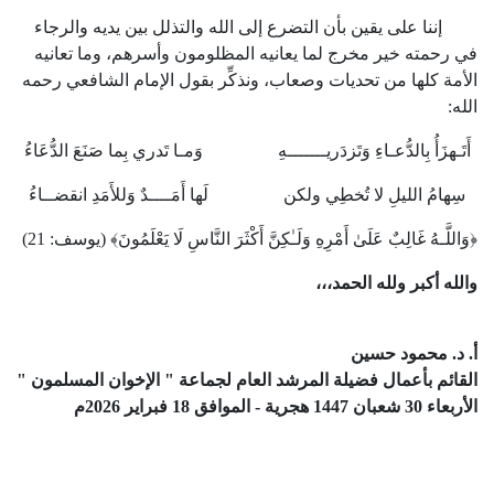
إننا على يقين بأن التضرع إلى الله والتذلل بين يديه والرجاء
في رحمته خير مخرج لما يعانيه المظلومون وأسرهم، وما تعانيه
الأمة كلها من تحديات وصعاب، ونذكِّر بقول الإمام الشافعي رحمه
الله:
أَتَـهزَأُ بِالدُّعـاءِ وَتَزدَريـــــــهِ وَمـا تَدري بِما صَنَعَ الدُّعَاءُ
سِهامُ الليلِ لا تُخطِي ولكن لَها أَمَــــدٌ وَللأَمَدِ انقضــاءُ
﴿وَاللَّـهُ غَالِبٌ عَلَىٰ أَمْرِهِ وَلَـٰكِنَّ أَكْثَرَ النَّاسِ لَا يَعْلَمُونَ﴾ (يوسف:
21
)
والله أكبر ولله الحمد،،،
أ. د. محمود حسين
القائم بأعمال فضيلة المرشد العام لجماعة " الإخوان المسلمون "
الأربعاء
30
شعبان
1447
هجرية
-
الموافق
18
فبراير
2026
م