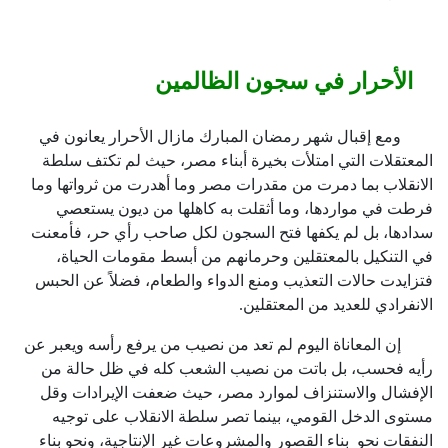
الأحرار في سجون الظالمين
ومع إقبال شهر رمضان المبارك مازال الأحرار يعانون في
المعتقلات التي امتلأت بخيرة أبناء مصر، حيث لم تكتف سلطة
الانقلاب بما دمرت من مقدرات مصر وما أهدرت من ثرواتها وما
فرطت في مواردها، وما أثقلت به كاهلها من ديون يستعصي
سدادها، بل لم يكفها فتح السجون لكل صاحب رأي حر، فأمعنت
في التنكيل بالمعتقلين وحرمانهم من أبسط مقومات الحياة،
فتزايدت حالات التعذيب ومنع الدواء والطعام، فضلاً عن الحبس
الانفرادي للعديد من المعتقلين.
إن المعاناة اليوم لم تعد من نصيب من يرفع رأسه ويعبر عن
رأيه فحسب، بل باتت من نصيب الشعب كله في ظل حالة من
الإفشال والاستنزاف لموارد مصر، حيث ضعفت الإيرادات وقل
مستوى الدخل القومي، بينما تصر سلطة الانقلاب على توجيه
النفقات نحو بناء القصور والمشروعات غير الإنتاجية، ونحو بناء