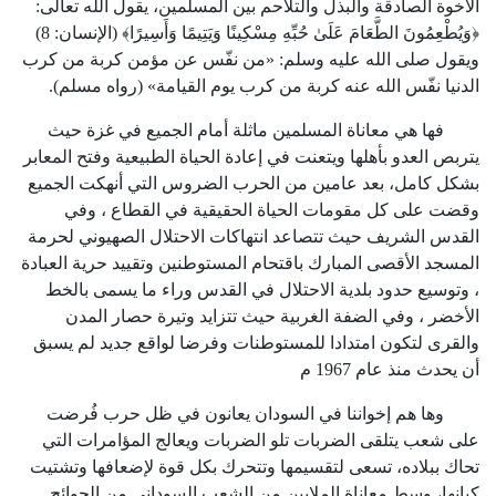
الأخوة الصادقة والبذل والتلاحم بين المسلمين، يقول الله تعالى:
﴿وَيُطْعِمُونَ الطَّعَامَ عَلَىٰ حُبِّهِ مِسْكِينًا وَيَتِيمًا وَأَسِيرًا﴾ (الإنسان:
8
)
ويقول صلى الله عليه وسلم: «من نفّس عن مؤمن كربة من كرب
الدنيا نفّس الله عنه كربة من كرب يوم القيامة» (رواه مسلم).
فها هي معاناة المسلمين ماثلة أمام الجميع في غزة حيث
يتربص العدو بأهلها ويتعنت في إعادة الحياة الطبيعية وفتح المعابر
بشكل كامل، بعد عامين من الحرب الضروس التي أنهكت الجميع
وقضت على كل مقومات الحياة الحقيقية في القطاع ، وفي
القدس الشريف حيث تتصاعد انتهاكات الاحتلال الصهيوني لحرمة
المسجد الأقصى المبارك باقتحام المستوطنين وتقييد حرية العبادة
، وتوسيع حدود بلدية الاحتلال في القدس وراء ما يسمى بالخط
الأخضر ، وفي الضفة الغربية حيث تتزايد وتيرة حصار المدن
والقرى لتكون امتدادا للمستوطنات وفرضا لواقع جديد لم يسبق
أن يحدث منذ عام 1967 م
وها هم إخواننا في السودان يعانون في ظل حرب فُرضت
على شعب يتلقى الضربات تلو الضربات ويعالج المؤامرات التي
تحاك ببلاده، تسعى لتقسيمها وتتحرك بكل قوة لإضعافها وتشتيت
كيانها، وسط معاناة الملايين من الشعب السوداني من الجوائح