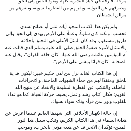
مرحلة فارقة في حياة البشرية كلها، ويقود الناس إلى الحق
ويصرفهم عن الغواية، ويقربهم من الفطرة السوية، وينفرهم من
مزالق الشيطان.
ولم يكن هذا الكتاب المجيد آيات تتلى أو نصائح تسدى
فحسب، ولكنه كان سلوكًا وعملًا على الأرض يهدي إلى الحق وإلى
طريق مستقيم، وقد كان المثلَ الأعلى في التخلق بأخلاقه
والامتثال لأمره صفوةُ الخلق صلى الله عليه وسلم الذي قالت عنه
أم المؤمنين عائشة رضي الله عنها: "كان خلقه القرآن"، وقال عنه
الصحابة "كان قرآنًا يمشي على الأرض".
إن هذا الكتاب الخالد نزل من لدن حكيم خبير؛ ليكون هداية
للخلق ومنقذًا لهم من حمأة الشهوات الماجنة، والانحرافات
الباطلة، والتنكب عن الفطرة السليمة والابتعاد عن منهج الله
القويم؛ فكان كتاب رشد وعمل، يضبط حركة الحياة، كما هو غذاء
للقلوب ونور لمن قرأه وتلاه سواء بسواء.
إن حالة الانهيار الأخلاقي التي شهدها العالم عندما أعرض عن
هداية السماء في هذا الكتاب الكريم، وتنكب سبيل هذا النور
المبين- تؤكد أن الانحراف عن هديه مؤذن بالخراب، وموجب