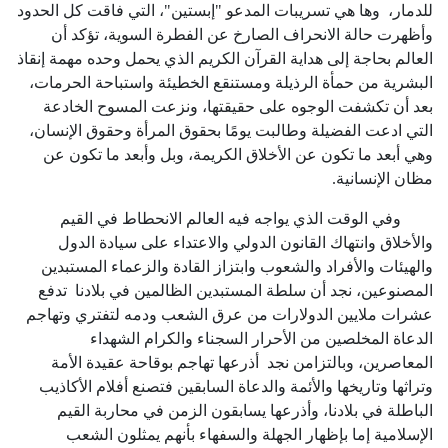
للدمار، وها هي تسريبات المدعو "إبستين"، التي فاقت كل الحدود
وأظهرت حالة الانحراف الصارخ عن الفطرة السوية، تؤكد أن
العالم بحاجة إلى هداية القرآن الكريم الذي يحمل وحده مهمة إنقاذ
البشرية من حمأة الرذيلة ومستنقع الخطيئة واستباحة الحرمات،
بعد أن تكشفت الوجوه على حقيقتها، ونزعت المسوح الخادعة
التي ادعت الفضيلة وطالبت يومًا بحقوق المرأة وحقوق الإنسان،
وهي أبعد ما تكون عن الأخلاق الكريمة، وبل وأبعد ما تكون عن
مظان الإنسانية.
وفي الوقت الذي يواجه فيه العالم الانحطاط في القيم
والأخلاق وانتهاك القانون الدولي والاعتداء على سيادة الدول
والهيئات والأفراد والشعوب وابتزاز القادة والزعماء المستبدين
المصنوعين، نجد أن سلطة المستبدين الظالمين في بلادنا تدفع
عشرات ملايين الدولارات من عرق الشعب ودمه لتفتري وتهاجم
الدعاة المخلصين من الأحرار السجناء والكرام الشهداء
المعاصرين، وبالتزامن نجد أذرعها تهاجم بوقاحة عقيدة الأمة
وتراثها وتاريخها والأئمة والدعاة السابقين فتصنع أفلام الأكاذيب
الباطلة في بلادنا، وأذرعها يسابقون الزمن في محاربة القيم
الإسلامية إما بإظهار الجهلة والسفهاء بأنهم يمثلون الشعب