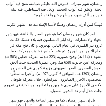
رمضان، شهر مبارك، افـترض الله عليكم صيامه، تفتح فيه أبواب
الجنة، وتغلق فيه أبواب الجحيم، وتغل فيه الشياطين، فيه ليلة
خـير من ألف شهر، من حُرم خيرها فقد حُرم".
فهنيئًا لمن أدرك رمضان وهنيئًا لأمتنا الإسلامية هذا الشهر الكريم.
لقد كان شهر رمضان كما هو شهر الصبر والطاعة، فهو شهر
الجهاد والانتصارات، وقد أبلي المسلمون فيه بلاء حسنًا، فكانت
غزوة بدر الكـبرى في العام الثاني الهجري، و كان فتح مكة في
العام الثامن من الهجرة، ثم فتح الأندلس (
92
هـ) ومعركة بلاط
الشهداء (
114
هـ) وفتح عمورية (
223
هـ) ثم معركة حطين (
583
هـ)
ومعركة عين جالوت (
658
هـ)، وفي عصرنا الحديث حيث ألحق
الجيش المصري بالعدو الصهيوني هزيمة كـبرى في العاشر من
رمضان (
1393
هـ - الموافق
6
أكتوبر
1973
م)، وأخيرا ما سطَّره
المجاهدون الأحرار الصابرون المرابطون خلال معركة طوفان
الأقصى الأخيرة على مدى عامين وما تخللهما من نكاية في عدوهم
تجلت خلال أيام هذا الشهر الفضيل.
بل إن شهر رمضان كما هو شهر الطاعة والجهاد فهو شهر
الحرية، حيث ننال فيه حريتنا رغم القيود التي يمكن أن تكبل