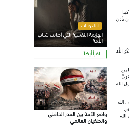
يدا
ن يأذن
أبناء وبنات
الهزيمة النفسية التي أصابت شباب
الأمة
الخميس 6 أغسطس 2026 11:12 ص
للَّهُ
اقرأ أيضاً
امره
َنَّ
ل الله
 الله
في
واقع الأمة بين الغدر الداخلي
الله
والطغيان العالمي