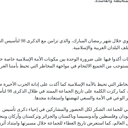
متخبطة والفاسدة.
وي خلال شهر رمضان المبارك
، والذي تزامن مع الذكرى
98
لتأسيس الج
البلدان العربية والإسلامية.
دوا فيها على ضرورة الوحدة بين مكونات الأمة الإسلامية خاصة خل
تستوجب من الجميع الالتحام في مواجهة المخاطر التي تحيط بأمتنا العرب
طر التي تحيط بالأمة الإسلامية كما أكدت على إدانة الحرب الأخيرة ض
ج، كما ركزت الكلمة على تاريخ الجماعة الممتد في ظلال الذكرى
98
لتأ
ر الوعي في الأمة والسعي لنهضتها واستعادة مجدها.
 للجماعة، الشكر لكل الحضور والمشاركين في إحياء ذكرى تأسيس
دان وفلسطين وأندونسيسا وباكستان والجزائر وتركستان وآركان وبنج
عالم، كما استعرض تاريخ العطاء للجماعة خلال مسيرتها وامتداد أثره