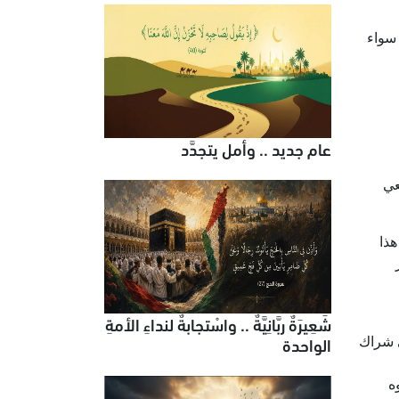
 سواء
عام جديد .. وأمل يتجدَّد
عي
ذا
شَعِيرَةٌ ربَّانِيَّةٌ .. واسْتجابةٌ لنداءِ الأمةِ
الواحدة
 شراك
ه