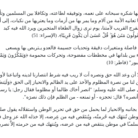
 شكره سبحانه على نعمه، وتوفيقه لطاعته، وتكافلا بين المسلمين وتأك
عانيه الأمة من آلام وما يمر بها من أزمات وما يعتريها من نكبات، إلى أ
فرج القريب لأمتنا، يوم نرى زوال الطغاة المتجبرين ويرد الله فيه كيد
َتَىٰ هُوَ ۖ قُلْ عَسَىٰ أَن يَكُونَ قَرِيبًا﴾. (الإسراء:
51
)
ة فاصلة ومتغيرات دقيقة وتحديات جسيمة فالعدو يـتربص بها ويسعى
ن بلدانها في مخططات مفضوحة، وتحركات محمومة ﴿وَيَمْكُرُونَ وَيَمْكُرُ ا
بور" (فاطر:
10
)
وعد الله حق ونصره آت لا ريب فيه شرط انتصارنا لدينه واتباعنا لأو
ا من نصرة المظلوم والأخذ على يد الظالم والانحياز إلى الحق ﴿وَلَيَنصُر
 صلى الله عليه وسلم: "انصر أخاك ظالما أو مظلوما فقال رجل: يا رسو
 أنصره؟ قال: تحجزه - أو تمنعه - من الظلم فإن ذلك نصرَه".
نبه والانحياز لما يحمل من حق في تحرير الوطن واستقلاله يقول صلى
ن تُنتهَك فيه حُرمتُه، ويُنتَقَص فيه من عِرضه، إلا خذله الله عز وجل 
لمـًا في موطن ينتقص فيه من عرضه، ويُنتهك فيه من حرمته إلاَّ نصره 