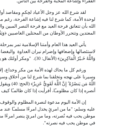
الفقراء وإشاعة المحبة والفرحة بين الناس.
لقد شرع الله عز وجل الأعياد لحِكمٍ ومقاصد أولها
لوحدة الأمة، كما شرع لنا فيه إشاعة الفرحة، رغم ما ت
الله بأن تتعانق فرحة العيد مع فرحة النصر المبين وال
المعتدين وتتحرر الأوطان من المحتلين الغاصبين ﴿وَيَقُولُونَ م
يأتي العيد هذا العام وأمتنا الإسلامية تمر بمرحل
لاستئصالها وإضعافها وإضرام نيران العداوة والبغضاء بي
وَاللَّهُ خَـيْرُ الْمَاكِرِينَ﴾ (الأنفال:
30
). "ومكر أولئك هو ي
ورغم كل ما يحاك لهذه الأمة من مكر وخداع، إلا أن 
وسيرنا على نهجه وتخلقنا بما شرع لنا من أخلاق وسن لن
اللَّهُ مَن يَنصُرُهُ ۗ إِنَّ اللَّهَ لَقَوِيٌّ عَزِيزٌ﴾ (الحج:
40
) ويقول
أنصره إذا كان مظلومـًا، أفرأيت إذا كان ظالمـًا كيف
إن الأمة اليوم مدعوة لنصرة المظلوم والوقوف بجا
عليه وسلم: "ما من امرئٍ يخذل امرءًا مسلمـًا عند موط
موطن يحب فيه نُصرته، وما من امرئٍ ينصر امرءًا مس
في موطن يحب فيه نصرته".