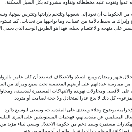
خذه عدوا ونفوت عليه مخططاته ونقاوم مشروعه بكل السبل الممكنة.
 الحكومات أن تعود إلى شعوبها وتلتحم بإرادتها وتتترس بقوتها، وت
 وإدراك ما يحيط بالأمة من عقبات، وما يواجهها من تحديات، كما تست
لسير على منهجه والاعتصام بحبله، فهذا هو الطريق الوحيد الذي يحمي ال
 شهر رمضان ومنع الصلاة والاعتكاف فيه بعد أن كان عامرا بالزوار
 من ممارسة عباداتهم على أرضهم المغتصبة تحت سمع ومرآى من العال
على الأقصى ومحاولات تهويده والانتهاكات المستمرة لقدسيته، ومحاولة
مزعوم- كل ذلك لا يدع عذرا لمتخاذل ولا حجة لصامت أو متردد..
لإجرامية بوضوح وجلاء ويتعدى على المقدسات، ويسعى لتوسيع دائرة
نشغال المسلمين عن مقدساتهم، فهجمات المستوطنين على القرى الفلس
 الهكتارات مستمرة وسط دعم من حكومة الاحتلال وسعي لبناء مزيد من
ا كافة المنظمات الدولية، بل والعالم أجمع العيون عنها.