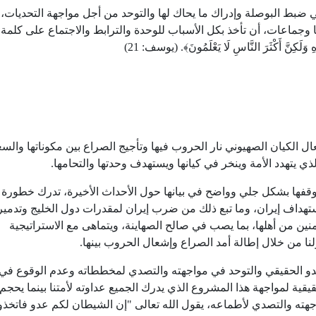
 ضبط البوصلة وإدراك ما يحاك لها والتوحد من أجل مواجهة التحديات،
وجماعات، أن تأخذ بكل الأسباب للوحدة والترابط والاجتماع على كلمة
َكِنَّ أَكْثَرَ النَّاسِ لَا يَعْلَمُونَ﴾. (يوسف:
21
)
الكيان الصهيوني نار الحروب فيها وتأجيج الصراع بين مكوناتها والس
لذي يتهدد الأمة وينخر في كيانها ويستهدف وحدتها والتحامها.
ا بشكل جلي وواضح في بيانها حول الأحداث الأخيرة، تدرك خطورة ه
هداف إيران، وما تبع ذلك من ضرب إيران لمقدرات دول الخليج وتدمير
آمنين من أهلها، بما يصب في صالح الصهاينة، ويتماهى مع الاستراتيجية
نا من خلال إطالة أمد الصراع وإشعال الحروب بينها.
و الحقيقي والتوحد في مواجهته والتصدي لمخططاته وعدم الوقوع في
حقيقية لمواجهة هذا المشروع الذي يدرك الجميع عداوته لأمتنا بينما يحجم
اجهته والتصدي لأطماعه، يقول الله تعالى "إن الشيطان لكم عدو فاتخذو