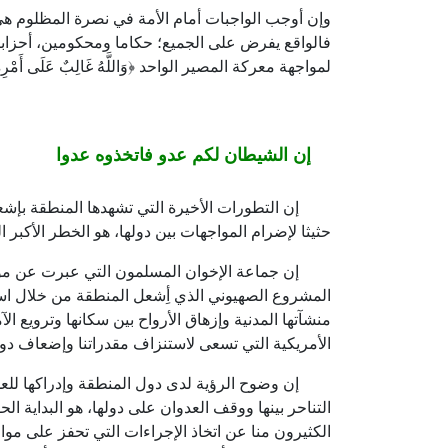
وإن أوجب الواجبات أمام الأمة في نصرة المظلوم هي
فالواقع يفرض على الجميع؛ حكاما ومحكومين، أحزابا 
لمواجهة معركة المصير الواحد ﴿وَاللَّهُ غَالِبٌ عَلَى أَمْرِهِ وَل
إن الشيطان لكم عدو فاتخذوه عدوا
إن التطورات الأخيرة التي تشهدها المنطقة بإشعال 
حثيثا لإضرام المواجهات بين دولها، هو الخطر الأكبر ا
إن جماعة الإخوان المسلمون التي عبرت عن موقفه
المشروع الصهيوني الذي أِشعل المنطقة من خلال است
منشآتها المدنية وإزهاق الأرواح بين سكانها وترويع ال
الأمريكية التي تسعى لاستنزاف مقدراتنا وإضعاف دول
إن وضوح الرؤية لدى دول المنطقة وإدراكها للعد
التناحر بينها ووقف العدوان على دولها، هو البداية ال
الكثيرون منا عن اتخاذ الإجراءات التي تحفز على مو