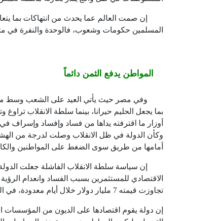
إن صمت العالم عما يحدث من انتهاكات بما يتعارض 
المسلمين حكومات وشعوب، فالوحدة والنفرة في مث
المواطن يدفع الثمن دائماً
وفي مصر حيث يأتي العيد على الشعب وسط معاناة ت
بما يجعل الحليم حيرانا، بينما سلطة الانقلاب تراوغ و
أوزار ما اقترفته يداها من فساد وإفساد وإسراف في
وكأن الدولة في ظل الانقلاب وصلت لدرجة من الهشاش
أمامها من طريق سوى الضغط على المواطنين والكا
إن سياسة سلطة الانقلاب الفاشلة جعلت الدولة بكل
الاقتصادي للمستثمرين بسبب الفساد وانعدام الرؤية
تجاوزت قيمته
7
مليار دولار خلال أيام معدودة، في 
إن دولة يقوم اقتصادها على الديون من المؤسسات الدو