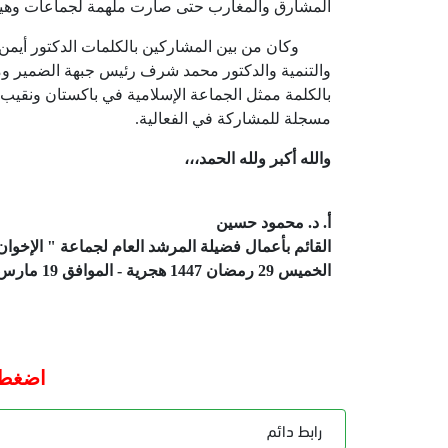
المشارق والمغارب حتى صارت ملهمة لجماعات وهيئ
وكان من بين المشاركين بالكلمات الدكتور أيمن نور
والتنمية والدكتور محمد شرف رئيس جبهة الضمير وممث
بالكلمة ممثل الجماعة الإسلامية في باكستان ونقيب 
مسجلة للمشاركة في الفعالية.
والله أكبر ولله الحمد،،،
أ. د. محمود حسين
القائم بأعمال فضيلة المرشد العام لجماعة " الإخوا
الخميس
29
رمضان
1447
هجرية
-
الموافق
19
مارس
اضغط ه
رابط دائم