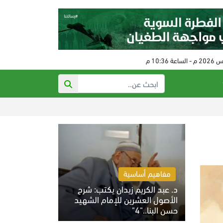
ذي أتلانتك: تهديدات ترام
مفاهيم أساسية
د. عبد الكريم زيدان يكتب: شرح
الأصول العشرين للإمام الشهيد
حسن البنا.."4"