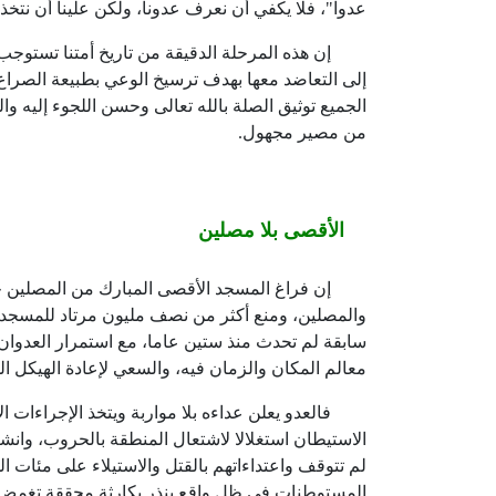
عدوا"، فلا يكفي أن نعرف عدونا، ولكن علينا أن نت
إن هذه المرحلة الدقيقة من تاريخ أمتنا تستوجب من
إلى التعاضد معها بهدف ترسيخ الوعي بطبيعة الصراع
الجميع توثيق الصلة بالله تعالى وحسن اللجوء إليه وا
من مصير مجهول.
الأقصى بلا مصلين
إن فراغ المسجد الأقصى المبارك من المصلين خلال
والمصلين، ومنع أكثر من نصف مليون مرتاد للمسجد
سابقة لم تحدث منذ ستين عاما، مع استمرار العدوان 
معالم المكان والزمان فيه، والسعي لإعادة الهيكل ال
فالعدو يعلن عداءه بلا مواربة ويتخذ الإجراءات ا
الاستيطان استغلالا لاشتعال المنطقة بالحروب، وا
لم تتوقف واعتداءاتهم بالقتل والاستيلاء على مئات
المستوطنات في ظل واقع ينذر بكارثة محققة تغمض فيه