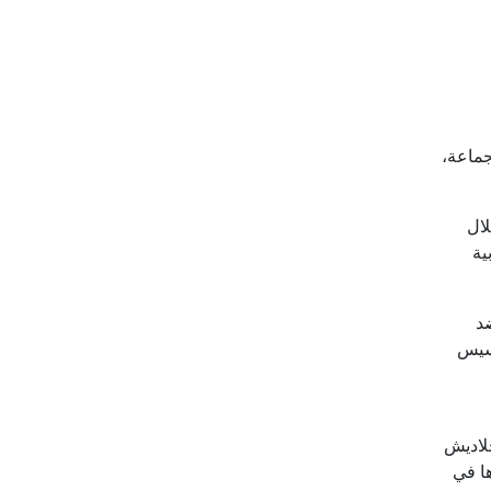
ماعة،
ال
ية
د
سيس
لاديش
ا في