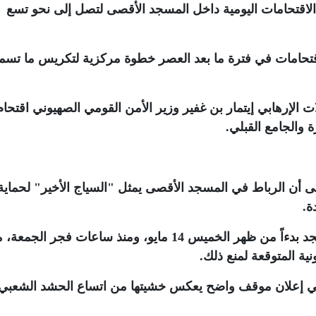
 الاقتحامات اليومية داخل المسجد الأقصى لتصل إلى نحو تسع
اقتحامات في فترة ما بعد العصر خطوة مركزية لتكريس ما تسم
 الإرهابي إيتمار بن غفير وزير الأمن القومي الصهيوني اقتحام
 والجامع القبلي
.
ن الرباط في المسجد الأقصى يمثل "السياج الأخير" لحماية
ة
.
ودعا الفلسطينيين إلى تكثيف الوجود في المسجد بدءاً من ظهر الخميس 14 مايو، ومنذ ساعات فجر الجم
ية المتوقعة لمنع ذلك
.
 في إعلان موقف واضح يعكس خشيتها من اتساع الحشد الشعبي