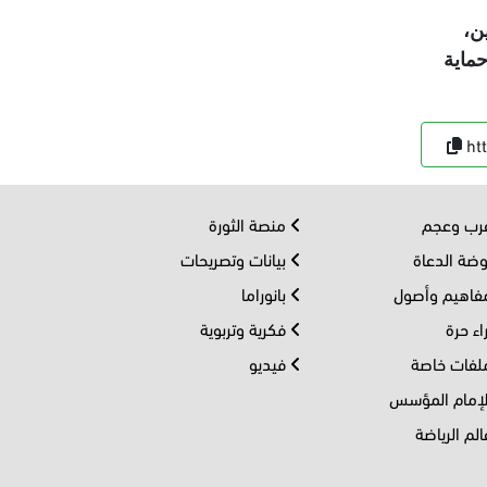
ن،
حماية
ht
ب وعجم
منصة الثورة
ضة الدعاة
بيانات وتصريحات
اهيم وأصول
بانوراما
اء حرة
فكرية وتربوية
فات خاصة
فيديو
إمام المؤسس
لم الرياضة