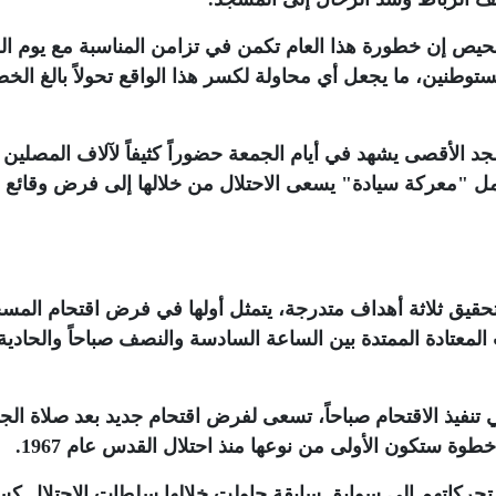
يص إن خطورة هذا العام تكمن في تزامن المناسبة مع يوم ال
مستوطنين، ما يجعل أي محاولة لكسر هذا الواقع تحولاً بالغ الخ
الأقصى يشهد في أيام الجمعة حضوراً كثيفاً لآلاف المصلين
مل "معركة سيادة" يسعى الاحتلال من خلالها إلى فرض وقائع 
قيق ثلاثة أهداف متدرجة، يتمثل أولها في فرض اقتحام المس
لمعتادة الممتدة بين الساعة السادسة والنصف صباحاً والحادية
نفيذ الاقتحام صباحاً، تسعى لفرض اقتحام جديد بعد صلاة الج
خطوة ستكون الأولى من نوعها منذ احتلال القدس عام 1967
.
ي تحركاتهم إلى سوابق سابقة حاولت خلالها سلطات الاحتلال كس