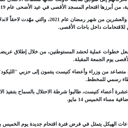
ة، من أبرزها اقتحام المسجد الأقصى في عيد الأضحى عام 2019
كما استذكر محاولة اقتحام المسجد في الثامن والعشرين من شهر رمضان عام 2021، والتي مهّدت لاحقاً
لاقتحامات داخل باحات الأقصى
.
لفعل خطوات عملية لحشد المستوطنين، من خلال إطلاق عريضة
أقصى يوم الجمعة المقبلة
.
تصاعد من وزراء وأعضاء كنيست ينتمون إلى حزبي "الليكود"
غطاء رسمي للمخطط
.
ة وزراء وعشرة أعضاء كنيست، طالبوا شرطة الاحتلال بالسماح بتنفيذ ال
ة مساء الخميس 14 مايو
.
عات الهيكل يتمثل في فرض فترة اقتحام جديدة يوم الخميس ب