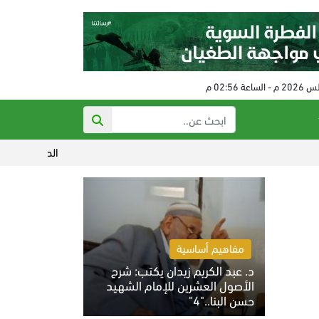
الحكم على مفتي النظام البائد
مفاهيم أساسية
د. عبد الكريم زيدان يكتب: شرح
الأصول العشرين للإمام الشهيد
حسن البنا.."4"