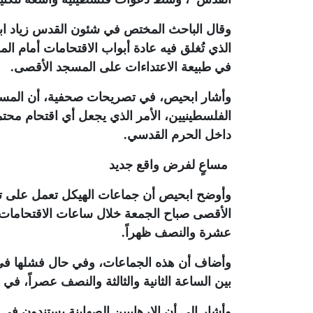
وقال الباحث المختص في شئون القدس زياد ابح
الذي تُغلق فيه عادة أبواب الاقتحامات أمام ال
في طبيعة الاعتداءات على المسجد الأقصى
.
وأشار ابحيص، في تصريحات صحفية، أن المسجد 
الفلسطينيين، الأمر الذي يجعل أي اقتحام محت
داخل الحرم القدسي
.
مساعٍ لفرض واقع جديد
وأوضح ابحيص أن جماعات الهيكل تعمل على تح
الأقصى صباح الجمعة خلال ساعات الاقتحامات ا
عشرة والنصف ظهراً
.
وأضاف أن هذه الجماعات، وفي حال فشلها في ت
بين الساعة الثانية والثالثة والنصف عصراً، في 
وأشار إلى أن الإرهابيين الصهاينة يستندون ف