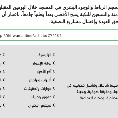
حجم الرباط والوجود البشري في المسجد خلال اليومين المقبلي
 والسبعين للنكبة يمنح الأقصى بعداً وطنياً جامعاً، باعتبار أن 
وحق العودة وإفشال مشاريع التصفية
.
tp://ikhwan.online/article/274101
الرئيسية
عر
بوابة الإخوان
رو
آخر الأخبار
مف
أحــزاب وبرلمان
آر
 فهما شاملا، وتشمل فكرتهم كل
حوارات وتحقيقات
مل
ية، وحقيقة صوفية، وهيئة
حقوق وحريات
ال
تصادية، وفكرة اجتماعية.
مجتمع الإخوان
عا