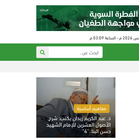
الحكم على مفتي النظام ال
مفاهيم أساسية
د. عبد الكريم زيدان يكتب: شرح
الأصول العشرين للإمام الشهيد
حسن البنا.."4"