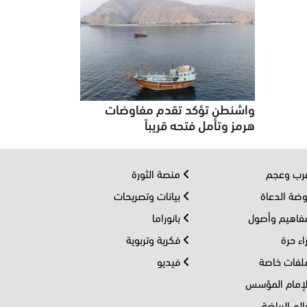
واشنطن تؤكد تقدم مفاوضات
هرمز وتأمل فتحه قريباً
ب وعجم
منصة الثورة
ضة الدعاة
بيانات وتصريحات
اهيم وأصول
بانوراما
اء حرة
فكرية وتربوية
فات خاصة
فيديو
إمام المؤسس
لم الرياضة