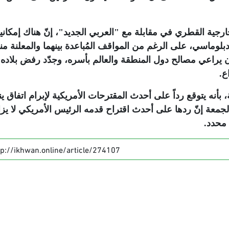
رجية القطري في مقابلة مع "العربي الجديد"، إنّ هناك إمكاني
دبلوماسي، على الرغم من المواقف المُباعدة بينهما والمعلنة منه
ن يراعي مصالح دول المنطقة والعالم بأسره، وجدّد رفض بلاده
ع.
بأنه يتوقع رداً على أحدث المقترحات الأمريكية لإبرام اتفاق ي
معة إنّ ردها على أحدث اقتراح قدمه الرئيس الأمريكي لا يز
 محدد
.
tp://ikhwan.online/article/274107