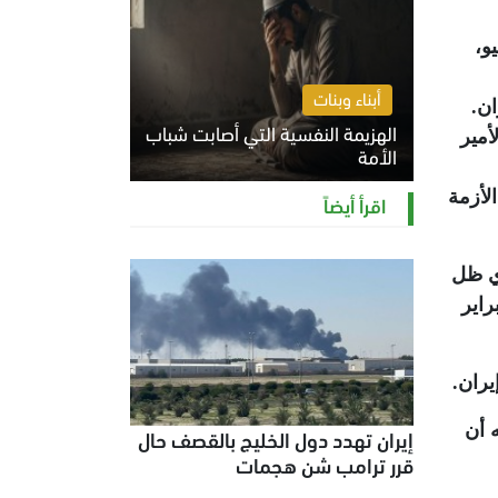
و،
أبناء وبنات
ان.
الهزيمة النفسية التي أصابت شباب
أمير
الأمة
الخميس 6 أغسطس 2026 11:12 ص
لأزمة
اقرأ أيضاً
ري ظل
كستان الوسيط الرسمي بين واشنطن وطهران منذ بداية الحرب في 28 فبراير
يران.
 أن
إيران تهدد دول الخليج بالقصف حال
قرر ترامب شن هجمات