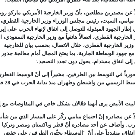
 عن مصدرين مطلعين، بأنّ وزير الخارجية الأمريكي ماركو روبي
 ميامي، السبت، رئيس مجلس الوزراء وزير الخارجية القطري،
طار الجهود المبذولة للتوصل إلى اتفاق لإنهاء الحرب على إير
ارجية القطري، اتصالاً هاتفياً مع وزير الخارجية السعودي، ال
ير الخارجية القطري، خلال الاتصال، بحسب بيان للخارجية
جهود الوساطة الجارية، بما يفتح المجال أمام معالجة جذور ا
إلى اتفاق مستدام، يحول دون تجدد التصعيد
".
ورياً في التوسط بين الطرفين، مشيراً إلى أنّ الوسيط القط
يشتغل خلف الكواليس بينما كانت با
البيت الأبيض يرى أنهما فعّالان بشكل خاص في المفاوضات مع إ
 عن مصادره إنّ اجتماع ميامي ركّز على المسار الذي من شأنه
حرب. وأضاف عن أحد مصادره أنّ قطر وباكستان ومصر وتركيا
تفاق، مشدداً على أنّ "الوسطاء يحثّون الطرفين على خفض