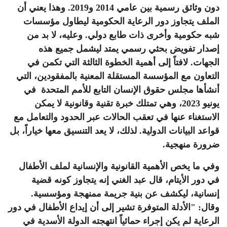
دون وثائق رسمية بين عامي 2014 و2019. وهذا يعني أن
الملف يتجاوز دور الرعاية الحكومية ليطاول مؤسسات
شبه حكومية وأخرى ذات طابع دولي. وعليه، لا بد من
إصدار تفويض بحثي رسمي يمتد ليشمل جميع هذه
الجهات. لافتاً إلى أهمية الخطوة الثالثة التي تكمن في
التعاون مع المؤسسة المستقلة المعنية بالمفقودين، التي
أنشأها مجلس حقوق الإنسان التابع للأمم المتحدة في
يونيو 2023، وهي تمتلك خبرة تقنية وقانونية لا يمكن
الاستغناء عنها في تعقب الحالات عبر الحدود والتعامل مع
قواعد البيانات الدولية. لذلك، لا يعد التنسيق معها خياراً، بل
ضرورة منهجية
.
وفي ما يخص الأهمية القانونية والإنسانية لملف الأطفال
في دور الأيتام، قال عبد الغني إنه يتجاوز كونه قضية
إنسانية، ليكشف عن بنية جريمة ممنهجة ومؤسسية.
وقال: "الأدلة المتوفرة تشير إلى أن إيداع الأطفال في دور
الرعاية لم يكن إجراء حمائياً انتهجته الدولة الأسدية في