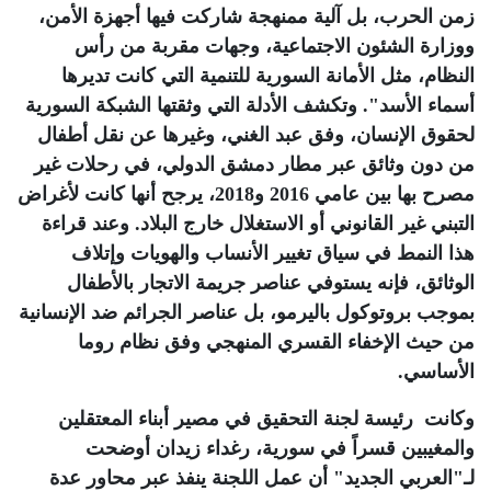
زمن الحرب، بل آلية ممنهجة شاركت فيها أجهزة الأمن،
ووزارة الشئون الاجتماعية، وجهات مقربة من رأس
النظام، مثل الأمانة السورية للتنمية التي كانت تديرها
أسماء الأسد". وتكشف الأدلة التي وثقتها الشبكة السورية
لحقوق الإنسان، وفق عبد الغني، وغيرها عن نقل أطفال
من دون وثائق عبر مطار دمشق الدولي، في رحلات غير
مصرح بها بين عامي 2016 و2018، يرجح أنها كانت لأغراض
التبني غير القانوني أو الاستغلال خارج البلاد. وعند قراءة
هذا النمط في سياق تغيير الأنساب والهويات وإتلاف
الوثائق، فإنه يستوفي عناصر جريمة الاتجار بالأطفال
بموجب بروتوكول باليرمو، بل عناصر الجرائم ضد الإنسانية
من حيث الإخفاء القسري المنهجي وفق نظام روما
الأساسي
.
وكانت رئيسة لجنة التحقيق في مصير أبناء المعتقلين
والمغيبين قسراً في سورية، رغداء زيدان أوضحت
لـ"العربي الجديد" أن عمل اللجنة ينفذ عبر محاور عدة