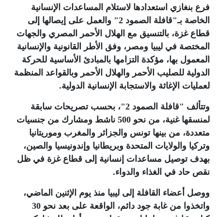
فرع بنغازي استعدادها لاستلام المساعدات الإنسانية
الخاصة بـ"قافلة الصمود 2" والعمل على إيصالها إلى
قطاع غزة، بالتنسيق مع الهلال الأحمر المصري والجهات
المختصة في ليبيا ومصر، وفق الأطر القانونية والإنسانية
المعمول بها، مؤكدة التزامها بالمبادئ الأساسية للحركة
الدولية للصليب الأحمر والهلال الأحمر وبالقواعد المنظمة
لعمليات الإغاثة والاستجابة الإنسانية الدولية
.
وتتألف "قافلة الصمود 2"، بحسب تصريحات سابقة
لمنسقها غنية، من نحو 500 ناشط ومشارك من جنسيات
متعددة، من بينها تونس والجزائر والمغرب وموريتانيا
وتركيا والولايات المتحدة وبريطانيا وإندونيسيا والصين،
بهدف توصيل مساعدات إنسانية إلى قطاع غزة في ظل
نقص حاد في الغذاء والدواء
.
ووصل أعضاء القافلة إلى ليبيا منذ يوم الإثنين الماضي،
واتخذوا من غابة جود دائم، الواقعة على بعد نحو 30