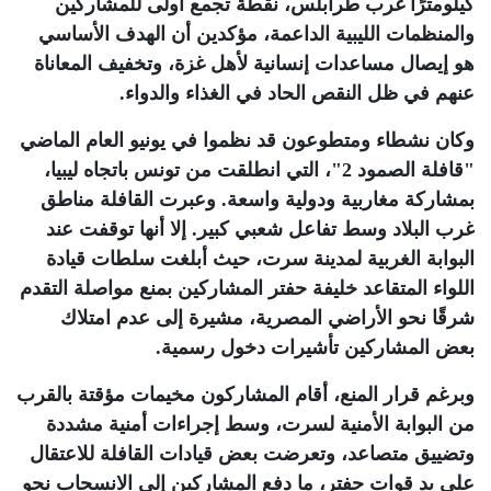
كيلومترًا غرب طرابلس، نقطة تجمع أولى للمشاركين
والمنظمات الليبية الداعمة، مؤكدين أن الهدف الأساسي
هو إيصال مساعدات إنسانية لأهل غزة، وتخفيف المعاناة
عنهم في ظل النقص الحاد في الغذاء والدواء
.
وكان نشطاء ومتطوعون قد نظموا في يونيو العام الماضي
"قافلة الصمود 2"، التي انطلقت من تونس باتجاه ليبيا،
بمشاركة مغاربية ودولية واسعة. وعبرت القافلة مناطق
غرب البلاد وسط تفاعل شعبي كبير. إلا أنها توقفت عند
البوابة الغربية لمدينة سرت، حيث أبلغت سلطات قيادة
اللواء المتقاعد خليفة حفتر المشاركين بمنع مواصلة التقدم
شرقًا نحو الأراضي المصرية، مشيرة إلى عدم امتلاك
بعض المشاركين تأشيرات دخول رسمية
.
وبرغم قرار المنع، أقام المشاركون مخيمات مؤقتة بالقرب
من البوابة الأمنية لسرت، وسط إجراءات أمنية مشددة
وتضييق متصاعد، وتعرضت بعض قيادات القافلة للاعتقال
على يد قوات حفتر، ما دفع المشاركين إلى الانسحاب نحو