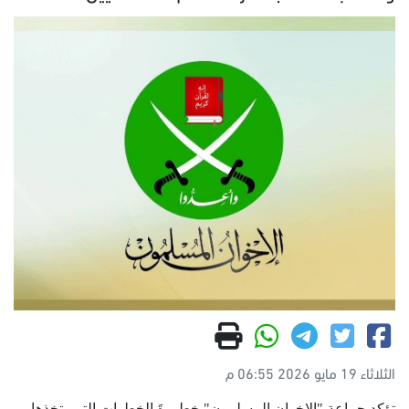
الثلاثاء 19 مايو 2026 06:55 م
تؤكد جماعة "الإخوان المسلمون" خطورةَ الخطوات التي يتخذها