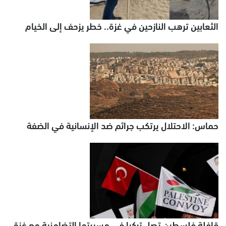
الثعابين ترهب النازحين في غزة.. خطر يزحف إلى الخيام
حماس: الاحتلال يرتكب جرائم ضد الإنسانية في الضفة
قافلة فلسطين تصل تركيا في مسيرتها التضامنية مع غزة