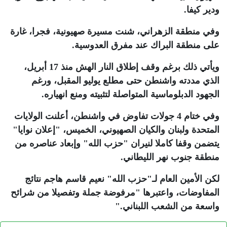
ودير كيفا
.
وفي منطقة الزهراني، شنت مسيرة صهيونية، فجرا، غارة
على منطقة البراك عند مفرق العدوسية
.
ويأتي ذلك برغم وقف إطلاق النار الهش منذ 17 أبريل،
الذي مددته واشنطن حتى مطلع يوليو المقبل، ورغم
الجهود الدبلوماسية المتواصلة لتثبيته ومنع انهياره
.
وفي ختام 4 جولات تفاوض في واشنطن، أعلنت الولايات
المتحدة ولبنان والكيان الصهيوني، الخميس، "إعلان نوايا"
يتضمن وقفا كاملا لنيران "حزب الله" وإبعاد عناصره من
منطقة جنوب نهر الليطاني
.
لكن الأمين العام لـ"حزب الله" نعيم قاسم هاجم نتائج
المفاوضات، واعتبرها "مرفوضة جملة وتفصيلا من شرائح
واسعة من الشعب اللبناني
".