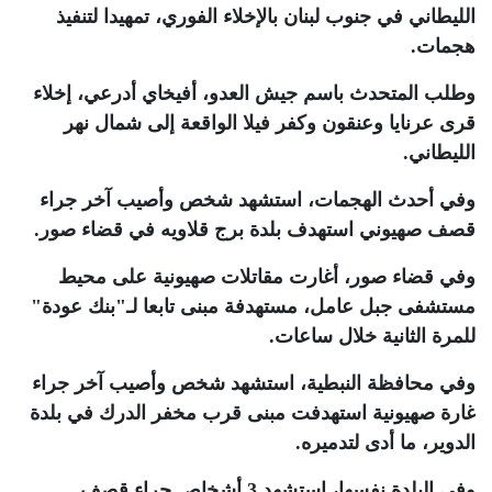
الليطاني في جنوب لبنان بالإخلاء الفوري، تمهيدا لتنفيذ
هجمات
.
وطلب المتحدث باسم جيش العدو، أفيخاي أدرعي، إخلاء
قرى عرنايا وعنقون وكفر فيلا الواقعة إلى شمال نهر
الليطاني
.
وفي أحدث الهجمات، استشهد شخص وأصيب آخر جراء
قصف صهيوني استهدف بلدة برج قلاويه في قضاء صور
.
وفي قضاء صور، أغارت مقاتلات صهيونية على محيط
مستشفى جبل عامل، مستهدفة مبنى تابعا لـ"بنك عودة"
للمرة الثانية خلال ساعات
.
وفي محافظة النبطية، استشهد شخص وأصيب آخر جراء
غارة صهيونية استهدفت مبنى قرب مخفر الدرك في بلدة
الدوير، ما أدى لتدميره
.
وفي البلدة نفسها، استشهد 3 أشخاص جراء قصف