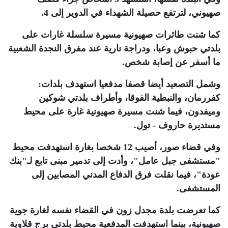
صهيوني، لترتفع حصيلة الشهداء في الدوير إلى 4
.
كما شنت طائرات صهيونية مسيرة سلسلة غارات على
بلدتي حبوش وعبا، ودراجة نارية عند مفرق النجدة الشعبية
ما أسفر عن إصابة شخص
.
وشمل التصعيد أيضا قصفا مدفعيا استهدف بلدات:
كفررمان، والنبطية الفوقا، وأطراف بلدتي شوكين
وميفدون، فيما شنت مسيرة صهيونية غارة على محيط
مستديرة حاروف - تول
.
وفي قضاء صور، أصيب 12 شخصا بغارة استهدفت محيط
"مستشفى جبل عامل"، وأدت إلى تدمير مبنى تابع لـ"بنك
عودة"، فيما نقلت فرق الدفاع المدني المصابين إلى
المستشفى
.
كما تعرضت بلدة مجدل زون في القضاء نفسه لغارة جوية
صهيونية، بينما استهدفت المدفعية محيط بلدتي برج قلاوية