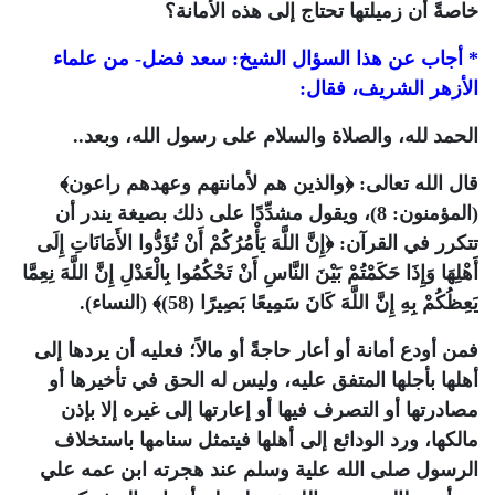
خاصةً أن زميلتها تحتاج إلى هذه الأمانة؟
* أجاب عن هذا السؤال الشيخ: سعد فضل- من علماء
الأزهر الشريف، فقال:
الحمد لله، والصلاة والسلام على رسول الله، وبعد..
قال الله تعالى: ﴿
والذين هم لأمانتهم وعهدهم راعون
﴾
(المؤمنون: 8)، ويقول مشدِّدًا على ذلك بصيغة يندر أن
تتكرر في القرآن: ﴿
إِنَّ اللَّهَ يَأْمُرُكُمْ أَنْ تُؤَدُّوا الأَمَانَاتِ إِلَى
أَهْلِهَا وَإِذَا حَكَمْتُمْ بَيْنَ النَّاسِ أَنْ تَحْكُمُوا بِالْعَدْلِ إِنَّ اللَّهَ نِعِمَّا
يَعِظُكُمْ بِهِ إِنَّ اللَّهَ كَانَ سَمِيعًا بَصِيرًا
(58)﴾ (النساء).
فمن أودع أمانة أو أعار حاجةً أو مالاً؛ فعليه أن يردها إلى
أهلها بأجلها المتفق عليه، وليس له الحق في تأخيرها أو
مصادرتها أو التصرف فيها أو إعارتها إلى غيره إلا بإذن
مالكها، ورد الودائع إلى أهلها فيتمثل سنامها باستخلاف
الرسول صلى الله علية وسلم عند هجرته ابن عمه علي