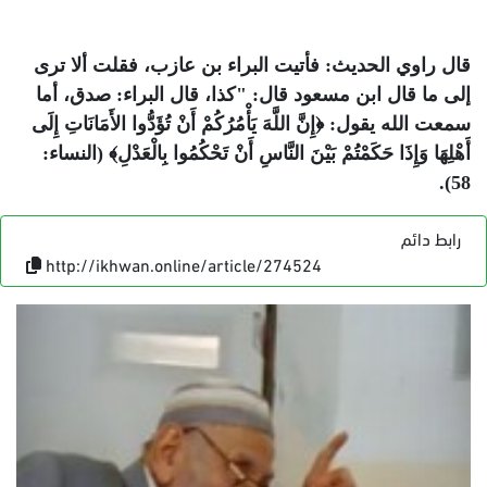
قال راوي الحديث: فأتيت البراء بن عازب، فقلت ألا ترى
إلى ما قال ابن مسعود قال: "كذا، قال البراء: صدق، أما
سمعت الله يقول: ﴿
إِنَّ اللَّهَ يَأْمُرُكُمْ أَنْ تُؤَدُّوا الأَمَانَاتِ إِلَى
أَهْلِهَا وَإِذَا حَكَمْتُمْ بَيْنَ النَّاسِ أَنْ تَحْكُمُوا بِالْعَدْلِ
﴾ (النساء:
58).
رابط دائم
http://ikhwan.online/article/274524