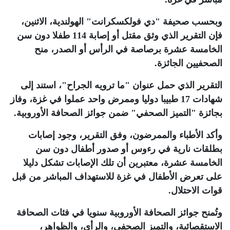
وبحسب صحيفة "دي فولكسكرانت" الهولندية، الاثنين،
فإن التقرير الذي وثق مقتل أو إصابة 114 طفلا دون سن
الخامسة عشرة برصاصة في الرأس أو الصدر، منح
الصحفيين الجائزة
.
التقرير الذي حمل عنوان "ما ترويه الجراح"، استند إلى
شهادات 17 طبيبا دوليا وممرض واحد عملوا في غزة، وفاز
بجائزة "التميز الصحفي" ضمن جوائز الصحافة الأوروبية
.
وأكد الأطباء والممرضون، وفق التقرير، وجود إصابات
بطلقات نارية في رءوس أو صدور أطفال دون سن
الخامسة عشرة، معتبرين أن تلك الإصابات تشكل دليلا
على تعرض الأطفال في غزة للاستهداف المباشر من قبل
قوات الاحتلال
.
وتُمنح جوائز الصحافة الأوروبية سنويا في فئات الصحافة
الاستقصائية، والتميز الصحفي، والرأي، والظواهر،