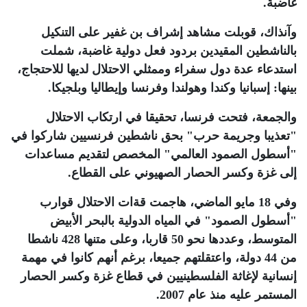
غاضبة
.
وآنذاك، قوبلت مشاهد إشراف بن غفير على التنكيل
بالناشطين المقيدين بردود فعل دولية غاضبة، شملت
استدعاء عدة دول سفراء وممثلي الاحتلال لديها للاحتجاج،
بينها: إسبانيا وكندا وهولندا وفرنسا وإيطاليا وبلجيكا
.
والجمعة، فتحت فرنسا، تحقيقا في ارتكاب الاحتلال
"تعذيبا وجريمة حرب" بحق ناشطين فرنسيين شاركوا في
"أسطول الصمود العالمي" المخصص لتقديم مساعدات
إلى غزة وكسر الحصار الصهيوني على القطاع
.
وفي 18 مايو الماضي، هاجمت قةات الاحتلال قوارب
"أسطول الصمود" في المياه الدولية بالبحر الأبيض
المتوسط، وعددها نحو 50 قاربا، وعلى متنها 428 ناشطا
من 44 دولة، واعتقلتهم جميعا، برغم أنهم كانوا في مهمة
إنسانية لإغاثة الفلسطينيين في قطاع غزة وكسر الحصار
المستمر عليه منذ عام 2007
.