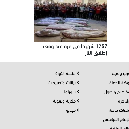
1257 شهيدا في غزة منذ وقف
إطلاق النار
ب وعجم
منصة الثورة
ضة الدعاة
بيانات وتصريحات
اهيم وأصول
بانوراما
اء حرة
فكرية وتربوية
فات خاصة
فيديو
إمام المؤسس
لم الرياضة