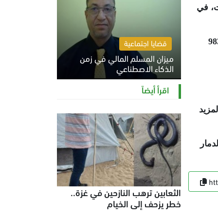
ت، في
عت حصيلة الشهداء منذ بدء سريان وقف إطلاق النار في 11 أكتوبر 2025 إلى 983
قضايا اجتماعية
ميزان المسلم المالي في زمن
الذكاء الاصطناعي
السبت 8 أغسطس 2026 11:21 ص
اقرأ أيضاً
مزيد
دمار
ht
الثعابين ترهب النازحين في غزة..
خطر يزحف إلى الخيام