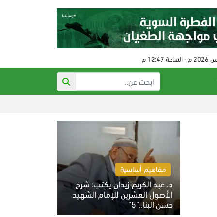
الثعابين ترهب 
مفاهيم أساسية
د. عبد الكريم زيدان يكتب: شرح
الأصول العشرين للإمام الشهيد
حسن البنا.."5"