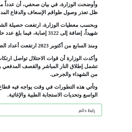
وأوضحت الوزارة، في بيان صحفي، أن عدداً من 
ظل تعذر وصول طواقم الإسعاف والدفاع المدني 
شهيداً، إضافة إلى 3122 إصابة، فيما بلغ عدد حالات انتشال الجثامين 783 حالة
ومنذ السابع من أكتوبر 2023 ارتفعت أعداد الضحايا إلى 72,993 شهيداً و173,230 إصابة
وأكدت الوزارة أن قوات الاحتلال تواصل ارتكاب
تشمل إطلاق النار المباشر والقصف المدفعي و
من الشهداء والجرحى
.
وتأتي هذه التطورات في وقت يواجه فيه قطاع غ
الواسع وتحديات الاستجابة الطبية والإغاثية
.
رابط دائم