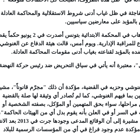
مفاجئة في ظل غياب أدنى شروط الاستقلالية والمحاكمة العادلة"
م بالمؤبد على معارضين سياسيين
.
وكانت الدائرة الجنائية المختصة في قضايا الإرهاب في المحكمة الابتدائية بتونس أصدرت في
د، مع الإخضاع للمراقبة الإدارية. ويوم أمس، قالت هيئة الدفاع عن الغنوش
ه بالمؤبد لقناعته بغياب أدنى مقومات المحاكمة العادلة.
"، معتبرة أنه يأتي في سياق التحريض ضد رئيس حركة النهضة
وشي وحزبه في القضية، مؤكدة أن ذلك "مجرّم قانوناً"، مشي
بما فيهم الغنوشي، كما لم تُصادر أي وثيقة لها صلة بالقضية
راحلها، سواء بحق المتهمين أو الموّكل، بصفته الشخصية أو
في السر أو في العلن بأنه يقوم بدل أي من الهيئات الحاكمة"،
جانب عدم وجود ملف في القضية يؤكد التهمة، مشيرة إلى أن ال
مؤكدة عدم وجود فراغ في أي من المؤسسات الرسمية للبلاد