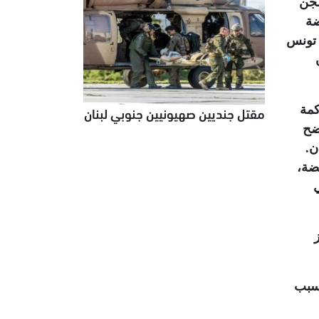
سجن
ضة
ي تونس
كمة
مقتل جنديين صهيونيين جنوبي لبنان
اضح
ن.
ضة،
ناً في
بسبب