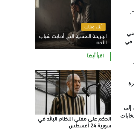
،
أبناء وبنات
 2 يونيو حكماً يقضي
الهزيمة النفسية التي أصابت شباب
الأمة
ي في
الخميس 6 أغسطس 2026 11:12 ص
اقرأ أيضاً
رة
 إلى
وقائع المدعى وجودها جرت في 2013 بعد الانتخابات
الحكم على مفتي النظام البائد في
سورية 24 أغسطس