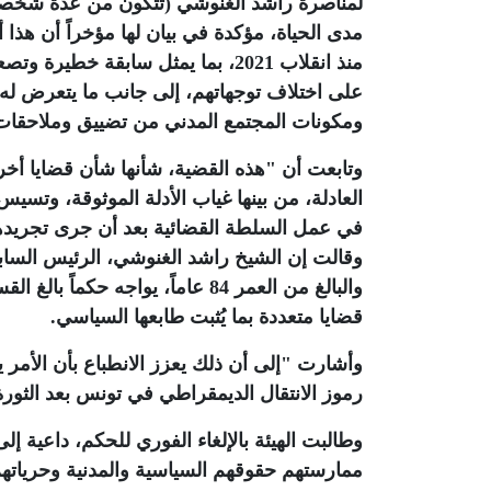
لمناصرة راشد الغنوشي (تتكون من عدة شخصيا
مدى الحياة، مؤكدة في بيان لها مؤخراً أن ه
منذ انقلاب 2021، بما يمثل سابقة
على اختلاف توجهاتهم، إلى جانب ما يتعرض له ا
ومكونات المجتمع المدني من تضييق وملاحقات
وتابعت أن "هذه القضية، شأنها شأن قضايا أخ
العادلة، من بينها غياب الأدلة الموثوقة، وتسي
في عمل السلطة القضائية بعد أن جرى تجريدها
وقالت إن الشيخ راشد الغنوشي، الرئيس السا
قضايا متعددة بما يُثبت طابعها السياسي.
وأشارت "إلى أن ذلك يعزز الانطباع بأن الأمر ي
رموز الانتقال الديمقراطي في تونس بعد الثورة
وطالبت الهيئة بالإلغاء الفوري للحكم، داعية 
ممارستهم حقوقهم السياسية والمدنية وحرياتهم