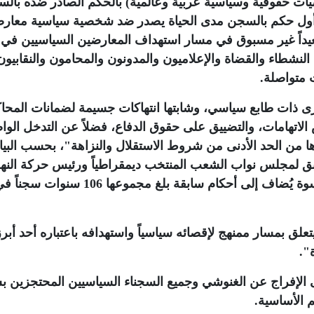
ت حقوقية وسياسية عربية وعالمية) بالحكم الصادر ضده بال
ذا أول حكم بالسجن مدى الحياة يصدر ضد شخصية سياسية معار
 خطيرة وتصعيداً غير مسبوق في مسار استهداف المعارضين السياسيين ف
لنشطاء والقضاة والإعلاميون والمدونون والمحامون والنقابيون
 متواصلة
.
رى ذات طابع سياسي، وشابتها انتهاكات جسيمة لضمانات المحا
س الاتهامات، والتضييق على حقوق الدفاع، فضلاً عن التدخل الو
 من الحد الأدنى من شروط الاستقلال والنزاهة"، بحسب البيا
بق لمجلس نواب الشعب المنتخب ديمقراطياً ورئيس حركة النه
والبالغ من العمر 84 عاماً، يواجه حكماً بالغ القسوة يُضاف إلى أحكام سابقة بلغ مجموعها 106 سنوات سج
تعلق بمسار ممنهج لإقصائه سياسياً واستهدافه باعتباره أحد أبرز
".
إلى الإفراج عن الغنوشي وجميع السجناء السياسيين المحتجزين 
 الأساسية
.