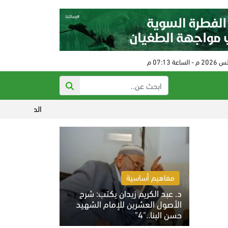
الحكم على مفتي النظام البائد 
مفاهيم أساسية
د. عبد الكريم زيدان يكتب: شرح
الأصول العشرين للإمام الشهيد
حسن البنا.."4"