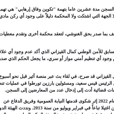
 بالسجن مدة عشرين عاما بتهمة "تكوين وفاق إرهابي" هي تهمة
الجهة التي اشتكت ولا المحكمة دليلاً على وجود أي ركن مادي 
تف بما صدر بحق الغنوشي، لتعقد محكمة أخرى وتقدم معطيات
السابق للأمن الوطني كمال القيزاني الذي أكد عدم وجود أي علاق
م وجود أي تنظيم أمني مواز أو سري، ما يجعل الحكم الذي صد
 القيزاني قد صرح، في لقاء بث عبر منصة أثير قبل نحو أسبوع
ن الرئيس قيس سعيد، ومسئولين بارزين تورطوا في عمليات ت
فات قضائية أدت إلى إدخال عدد من المعارضين إلى السجن
.
يشار إلى أن ملف "الجهاز السري" أثير في العام 2022 إثر شكوى قدمتها النيابة العمومية وفريق الدفاع عن
السياسيين شكري بلعيد ومحمد البراهمي اللذين اغتيلا تباعاً في فبراير ويوليو من سنة 2013. ونددت