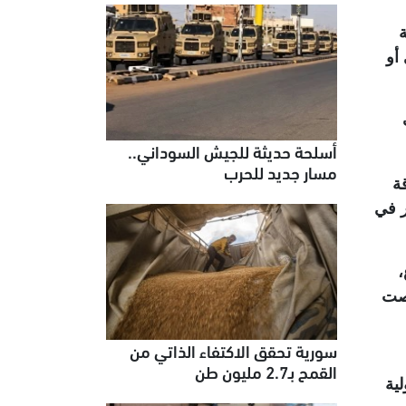
أو
أسلحة حديثة للجيش السوداني..
مسار جديد للحرب
ة
ر في
،
نصت
سورية تحقق الاكتفاء الذاتي من
القمح بـ2.7 مليون طن
 الهيئة الدولية