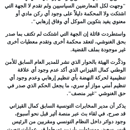
"وجهت لكل المعارضين السياسيين ولم تقدم لا الجهة التي
اشتكت ولا المحكمة دليلاً على وجود أي ركن مادي أو
معنوي يفيد بتكوين الموكل أي وفاق إرهابي".
واستطردت قائلة إن الجهة التي اشتكت لم تكتف بما صدر
بحق الغنوشي، لتعقد محكمة أخرى وتقدم معطيات أخرى
غير موجودة بملف القضية
.
وذكّرت الهيئة بالحوار الذي نشر للمدير العام السابق للأمن
الوطني كمال القيزاني الذي أكد عدم وجود أي علاقة
تنظيمية لحركة النهضة بأي تنظيم إرهابي وعدم وجود أي
تنظيم أمني مواز أو سري، ما يجعل الحكم الذي صدر في
حق الغنوشي "غير منصف".
يذكر أن مدير المخابرات التونسية السابق كمال القيزاني
قد صرح، في لقاء بث عبر منصة أثير قبل نحو أسبوع،
وجود دوائر داخل النظام التونسي ومقربين من الرئيس
قيس سعيد، ومسئولين بارزين تورطوا في عمليات تنصت