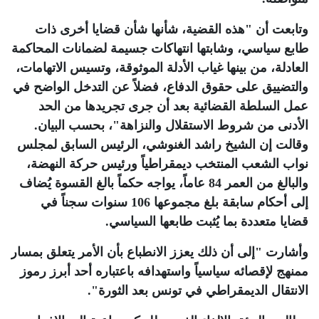
وتابعت أن "هذه القضية، شأنها شأن قضايا أخرى ذات
طابع سياسي، وشابتها انتهاكات جسيمة لضمانات المحاكمة
العادلة، من بينها غياب الأدلة الموثوقة، وتسيس الاتهامات،
والتضييق على حقوق الدفاع، فضلاً عن التدخل الواضح في
عمل السلطة القضائية بعد أن جرى تجريدها من الحد
الأدنى من شروط الاستقلال والنزاهة"، بحسب البيان.
وقالت إن الشيخ راشد الغنوشي، الرئيس السابق لمجلس
نواب الشعب المنتخب ديمقراطياً ورئيس حركة النهضة،
والبالغ من العمر 84 عاماً، يواجه حكماً بالغ القسوة يُضاف
إلى أحكام سابقة بلغ مجموعها 106 سنوات سجناً في
قضايا متعددة بما يُثبت طابعها السياسي.
وأشارت "إلى أن ذلك يعزز الانطباع بأن الأمر يتعلق بمسار
ممنهج لإقصائه سياسياً واستهدافه باعتباره أحد أبرز رموز
الانتقال الديمقراطي في تونس بعد الثورة".