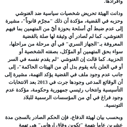
وأفرادها
.
ودانت الهيئة تحريض شخصيات سياسية ضد الغنوشي
وحزبه في القضية، مؤكدة أن ذلك "مجرّم قانوناً"، مشيرة
إلى عدم ضبط أي أسلحة بحوزة أيّ من المتهمين بما فيهم
الغنوشي، كما لم تُصادر أي وثيقة لها صلة بالقضية
المعروفة بـ"الجهاز السري" في أي مرحلة من مراحلها،
سواء بحق المتهمين أو الموّكل، بصفته الشخصية أو
الحزبية. كما قالت إن الغنوشي "لم يقدم نفسه في السر
أو في العلن بأنه يقوم بدل أي من الهيئات الحاكمة"، إلى
جانب عدم وجود ملف في القضية يؤكد التهمة، مشيرة إلى
أن الوقائع المدعى وجودها جرت في 2013 بعد الانتخابات
التأسيسية وانتخاب رئيسي جمهورية وحكومة، مؤكدة عدم
وجود فراغ في أي من المؤسسات الرسمية للبلاد
التونسية
.
وبحسب بيان لهيئة الدفاع، فإن الحكم الصادر بالسجن مدة
عشرين عاما بتهمة "تكوين وفاق إرهابي" هي تهمة