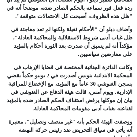
ردة فعل فور سماعه بالحكم الصادر ضده، موضحاً أنه في
"ظل هذه الظروف، أصبحت كل الاحتمالات متوقعة".
وأضاف ديلو أن "الأحكام ثقيلة ولكنها لم تعد مفاجئة في
ظل غياب أدنى شروط الاستقلالية والمحاكمة العادلة"،
مؤكداً أنه لم يسبق أن صدرت بعد الثورة أحكام بالمؤبد
على معارضين سياسيين
.
وكانت الدائرة الجنائية المختصة في قضايا الإرهاب في
المحكمة الابتدائية بتونس أصدرت في 2 يونيو حكماً يقضي
بسجن الغنوشي 30 عاماً مع المؤبد، مع الإخضاع للمراقبة
الإدارية. ويوم أمس، قالت هيئة الدفاع عن الغنوشي في
بيان إن موكلها يرفض استئناف الحكم الصادر ضده بالمؤبد
لقناعته بغياب أدنى مقومات المحاكمة العادلة.
ووصفت الهيئة الحكم بأنه "غير منصف وتضليل"، معتبرة
أنه يأتي في سياق التحريض ضد رئيس حركة النهضة