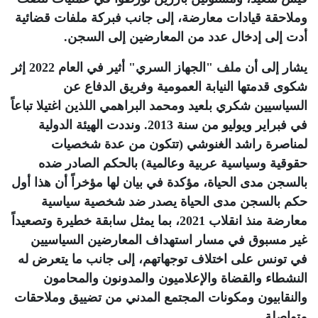
وملاحقة قيادات معارضة، إلى جانب فبركة ملفات قضائية
أدت إلى إدخال عدد من المعارضين إلى السجن
.
يشار إلى أن ملف "الجهاز السري" أثير في العام 2022 إثر
شكوى قدمتها النيابة العمومية وفريق الدفاع عن
السياسيين شكري بلعيد ومحمد البراهمي اللذين اغتيلا تباعاً
في فبراير ويوليو من سنة 2013. ونددت الهيئة الدولية
لمناصرة راشد الغنوشي (تتكون من عدة شخصيات
حقوقية وسياسية عربية وعالمية) بالحكم الصادر ضده
بالسجن مدى الحياة، مؤكدة في بيان لها مؤخراً أن هذا أول
حكم بالسجن مدى الحياة يصدر ضد شخصية سياسية
معارضة منذ انقلاب 2021، بما يمثل سابقة خطيرة وتصعيداً
غير مسبوق في مسار استهداف المعارضين السياسيين
في تونس على اختلاف توجهاتهم، إلى جانب ما يتعرض له
النشطاء والقضاة والإعلاميون والمدونون والمحامون
والنقابيون ومكونات المجتمع المدني من تضييق وملاحقات
متواصلة
.