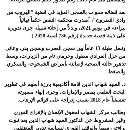
بعد قضائه سنوات بالسجن المؤبد في قضية "الهروب من
وادي النطرون"، أصدرت محكمة النقض حكماً نهائياً
ببراءته في يونيو 2021، وبدلاً من إخلاء سبيله جرى تدويره
على ذمة قضية جديدة (رقم 786 لسنة 2020
).
وتنقل طيلة 13 عاماً بين سجن العقرب وسجن بدر، وعانى
من عزل انفرادي مطول وحرمان تام من الزيارات، وسط
تدهور حالته الصحية لإصابته بأمراض الشيخوخة والسكري
والضغط
.
د. السيد شهاب الدين قامة أكاديمية بارزة أسهم في تطوير
البحث العلمي بمصر والإمارات، وجرى إنهاء مسيرته
تعسفياً عام 2018 بسبب إدراجه على قوائم الإرهاب
.
وطالب مركز الشهاب لحقوق الإنسان بالإفراج الفوري
وغير المشروط عن الدكتور السيد شهاب الدين بعد ثبوت
براءته رسمياً والوقف الفوري لسياسة تدوير المعتقلين