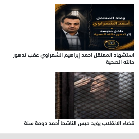
استشهاد المعتقل احمد إبراهيم الشعراوي عقب تدهور
حالته الصحية
قضاء الانقلاب يؤيد حبس الناشط أحمد دومة سنة