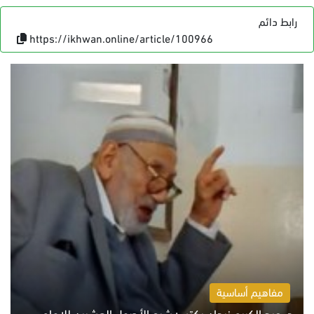
رابط دائم
https://ikhwan.online/article/100966
مفاهيم أساسية
د. عبد الكريم زيدان يكتب: شرح الأصول العشرين للإمام