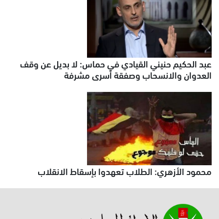
عبد الحكيم حنيني القيادي في حماس: لا بديل عن وقف
العدوان والانسحاب وصفقة أسرى مشرفة
محمود الأزهري: الطلاب تعهدوا بإسقاط الانقلاب