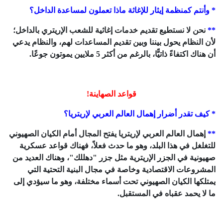
* وأنتم كمنظمة إيثار للإغاثة ماذا تعملون لمساعدة الداخل؟
**
نحن لا نستطيع تقديم خدمات إغاثية للشعب الإريتري بالداخل؛
لأن النظام يحول بيننا وبين تقديم المساعدات لهم، والنظام يدعي
أن هناك اكتفاءً ذاتيًّا، بالرغم من أكثر 5 ملايين يموتون جوعًا.
قواعد الصهاينة!
* كيف تقدر أضرار إهمال العالم العربي لإريتريا؟
**
إهمال العالم العربي لإريتريا يفتح المجال أمام الكيان الصهيوني
للتغلغل في هذا البلد، وهو ما حدث فعلاً، فهناك قواعد عسكرية
صهيونية في الجزر الإريترية مثل جزر "دهللك"، وهناك العديد من
المشروعات الاقتصادية وخاصة في مجال البنية التحتية التي
يمتلكها الكيان الصهيوني تحت أسماء مختلفة، وهو ما سيؤدي إلى
ما لا يحمد عقباه في المستقبل.