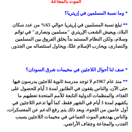
الموت بالمجاعة
* وما نسبة المسلمين في إريتريا؟
**
تبلغ نسبة المسلمين في إريتريا حوالي 65% من عدد سكان
البلاد، ويعيش الشعب الإريتري "مسلمين ونصارى" في توائم
وسلام، ولكن النظام المستبد بدأ يخلق الفروق بين المسلمين
والنصارى، ويحارب الإسلام علنًا، ويحاول استئصاله من الجذور.
* صف لنا أحوال اللاجئين في مخيمات شرق السودان؟
**
منذ عام 1967م لا توجد مدرسة ثانوية للاجئين يدرسون فيها
حتى الآن، والناس يقفون في الطابور لمدة 3 أيام للحصول على
الغذاء، والمنظمات الدولية التابعة للأمم المتحدة تعطيهم ما
يكفيهم لمدة 3 أيام في الشهر فقط، كما أنها تدعم اللاجئين في
أول عامين من اللجوء، وبعد ذلك يتم رفع الدعم عن المعسكرات،
والناس يهددهم الموت الجماعي في مخيمات اللاجئين بسبب
الجدب والمجاعة وجفاف الأراضي.