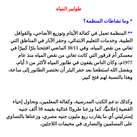
طوابير المياه
* وما نشاطات المنظمة؟
**
المنظمة تعمل في كفالة الأيتام وتوزيع الأضاحي، والقوافل
الطبية، وخدمات التعليم الابتدائي، وحفر الآبار في المناطق التي
تعاني من نقص المياه، وفي 30/11 الماضي افتتحنا بئرًا كبيرًا في
معسكر أم قرقور التي كانت تعاني من نقص المياه منذ عام
1977م، وكان الناس يقفون في طابور المياه لأكثر من 3 أيام،
وبفضل الله استطعنا بعد حفر البئر أن نختصر الطابور إلى ساعة،
وهذا بالنسبة لهم فتح كبير.
وكذلك ندعم الكتب المدرسية، وكفالة المعلمين، ونحاول إحياء
القضية إعلاميًّا، كما وزعنا طرودًا غذائية بقيمه 30 ألف جنيه
إسترليني أي ما يقارب ربع مليون جنيه مصري، وزعناها بالتساوي
على المسلمين والنصارى في مخيمات اللاجئين.