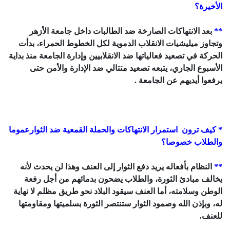
الأخيرة؟
**
بعد الانتهاكات الصارخة ضد الطالبات داخل جامعة الأزهر
وتجاوز ميليشيات الانقلاب الدموية لكل الخطوط الحمراء، بدأت
الحركة في تصعيد فعالياتها ضد الانقلابيين وإدارة الجامعة منذ بداية
الأسبوع الجاري، يتبعه تصعيد متتالي ضد الإدارة والأمن حتى
يرفعوا أيديهم عن الجامعة .
* كيف ترون استمرار الانتهاكات والحملة القمعية ضد الثوارعموما
والطلاب خصوصا؟
**
النظام بأفعاله يريد دفع الثوار إلى العنف وهذا لن يحدث لأنه
يخالف مبادئ الثورة، والطلاب يضحون بدمائهم من أجل رفعة
الوطن وسلامته، أما العنف سيقود البلاد نحو طريق مظلم لا نهاية
له، وبإذن الله وصمود الثوار ستنتصر الثورة بسلميتها ومقاومتها
للعنف.