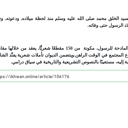
ة لسيد الخلق محمد صلى الله عليه وسلم منذ لحظة ميلاده, ودعوته, وف
لاد الرسول حتى وفاته.
يحتوي الديوان على مجموعة من القصائد الشعرية المادحة للرسول، مكونة من 150 مقطعًا شعريًّا, يعقد من
المجتمع في الوقت الراهن.ويتضمن الديوان تأملات شعرية يفنِّد الش
ة إليه، مستعينًا بالنصوص التشريعية والتاريخية في سياق درامي.
tps://ikhwan.online/article/106176