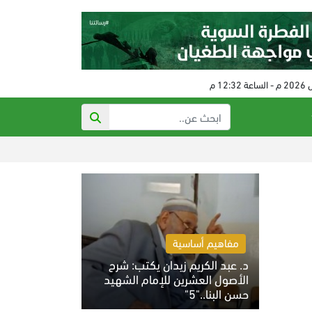
عروس غزة تب
مفاهيم أساسية
د. عبد الكريم زيدان يكتب: شرح
الأصول العشرين للإمام الشهيد
حسن البنا.."5"