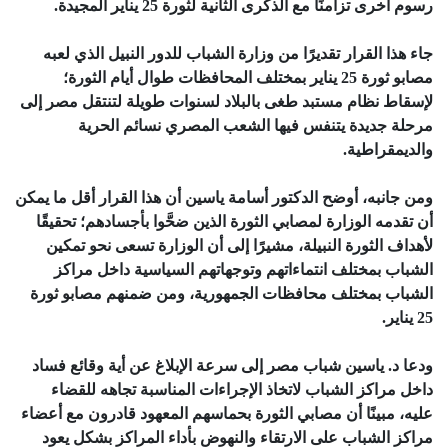
رسوم أخرى تزامنًا مع الذكرى الثانية لثورة 25 يناير المجيدة.
جاء هذا القرار تقديرًا من وزارة الشباب للدور النبيل الذي لعبه
مصابو ثورة 25 يناير بمختلف المحافظات طوال أيام الثورة؛
لإسقاط نظام مستبد طغى بالبلاد لسنوات طويلة لتنتقل مصر إلى
مرحلة جديدة يتنفس فيها الشعب المصري نسائم الحرية
والديمقراطية.
ومن جانبه، أوضح الدكتور أسامة ياسين أن هذا القرار أقل ما يمكن
أن تقدمه الوزارة لمصابي الثورة الذين ضحَّوا بأجسادهم؛ تحقيقًا
لأهداف الثورة النبيلة، مشيرًا إلى أن الوزارة تسعى نحو تمكين
الشباب بمختلف انتماءاتهم وتوجهاتهم السياسية داخل مراكز
الشباب بمختلف محافظات الجمهورية، ومن ضمنهم مصابو ثورة
25 يناير.
ودعا د. ياسين شباب مصر إلى سرعة الإبلاغ عن أية وقائع فساد
داخل مراكز الشباب لاتخاذ الإجراءات المناسبة تجاهه للقضاء
عليه، مبينًا أن مصابي الثورة بحماسهم المعهود قادرون مع أعضاء
مراكز الشباب على الارتقاء والنهوض بأداء المراكز بشكل يعود