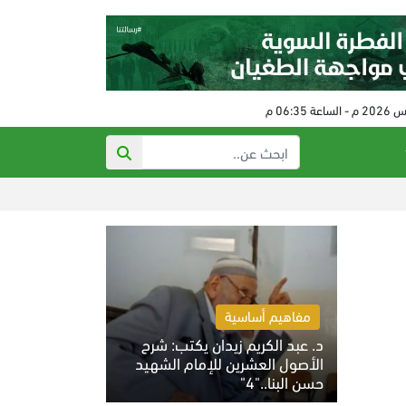
ذي أتلانتك: تهد
مفاهيم أساسية
د. عبد الكريم زيدان يكتب: شرح
الأصول العشرين للإمام الشهيد
حسن البنا.."4"