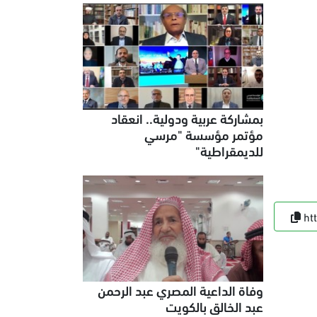
بمشاركة عربية ودولية.. انعقاد
مؤتمر مؤسسة "مرسي
للديمقراطية"
ht
وفاة الداعية المصري عبد الرحمن
عبد الخالق بالكويت