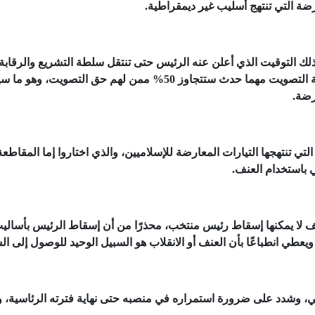
رضة التي تنتهج أسليب غير ديمقراطية.
في ذلك التوقيت الذي أعلن عنه الرئيس حتى تنتقل سلطة التشريع والرقاب
الحكومة إلى مجلس النواب المنتخب، مضيفًا أن نسبة التصويت مهما حدث ستتجاوز 50% ممن لهم حق التصويت، و
رضة.
ي تنتهجها التيارات المعارضة للإسلاميين، والذي اختاروا إما المقاطعة 
 باستخدام العنف.
ف لا يمكنها إسقاط رئيس منتخب، محذرًا من أن إسقاط الرئيس بأسالي
يعطي انطباعًا بأن العنف أو الانقلاب هو السبيل الوحيد للوصول إلى ا
ي، وشدد على ضرورة استمراره في منصبه حتى نهاية فترته الرئاسية، 