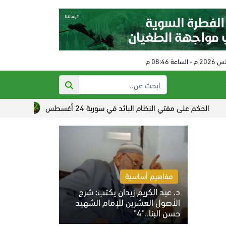
 على مفتي النظام البائد في سورية 24 أغسطس
تصاعد القلق الص
مفاهيم أساسية
د. عبد الكريم زيدان يكتب: شرح
الأصول العشرين للإمام الشهيد
حسن البنا.."4"