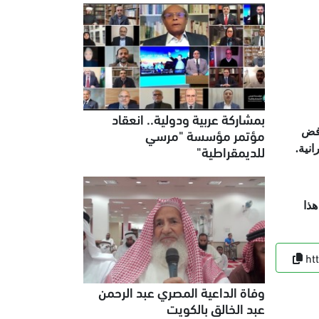
بمشاركة عربية ودولية.. انعقاد
مؤتمر مؤسسة "مرسي
رفض
للديمقراطية"
نية.
هذا
ht
وفاة الداعية المصري عبد الرحمن
عبد الخالق بالكويت