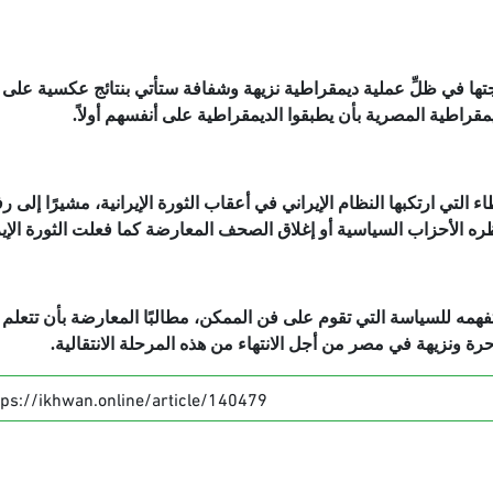
جتها في ظلِّ عملية ديمقراطية نزيهة وشفافة ستأتي بنتائج عكسية على
ديمقراطية المصرية بأن يطبقوا الديمقراطية على أنفسهم أولاً.
تي ارتكبها النظام الإيراني في أعقاب الثورة الإيرانية، مشيرًا إلى 
الأحزاب السياسية أو إغلاق الصحف المعارضة كما فعلت الثورة الإيرا
فهمه للسياسة التي تقوم على فن الممكن، مطالبًا المعارضة بأن تتعلم 
 ونزيهة في مصر من أجل الانتهاء من هذه المرحلة الانتقالية.
tps://ikhwan.online/article/140479