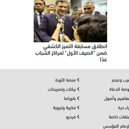
انطلاق مسابقة التميز الكشفي
ضمن "الصيف الأول" لمراكز الشباب
غدًا
ب وعجم
منصة الثورة
ضة الدعاة
بيانات وتصريحات
اهيم وأصول
بانوراما
اء حرة
فكرية وتربوية
فات خاصة
فيديو
إمام المؤسس