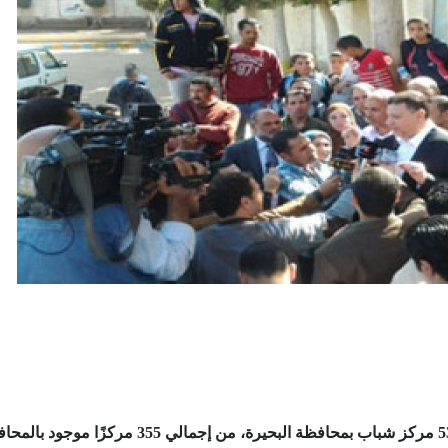
أعلن الدكتور أسامة ياسين وزير الشباب عن تطوير 53 مركز شباب بمحافظة البحيرة، من إجمالي 355 مركزًا