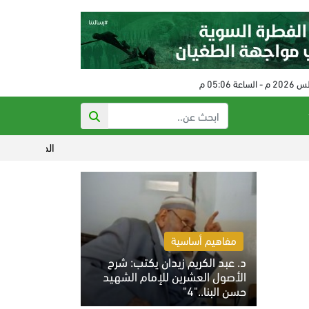
الحكم على مفتي النظام البائد
مفاهيم أساسية
د. عبد الكريم زيدان يكتب: شرح
الأصول العشرين للإمام الشهيد
حسن البنا.."4"