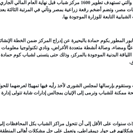
كمرحلة أولى ضمن الخطة الإنشائية الخاصة بالوزارة والتي تستهدف تطوير 1600 مركز شباب قبل نهاية العام المالي الجار
ت مصر، وتضم أضخم رقعة زراعية بمصر وتأتي في المرتبة الثالثة بعد
ابية التابعة للوزارة الموجودة بها.
ر المطور بكوم حمادة بالبحيرة عن إدراج المركز ضمن الخطة الإنشائي
عيًّا ومضاء، وصالة أنشطة متعددة الأغراض، ونادي تكنولوجيا معلومات 
للياقة البدنية الموجودة بالمركز، وذلك حتى يتسنى لشباب كوم حمادة
.
 وستقوم بإرسالها لمجلس الشورى لأخذ رأيه فيها تمهيدًا لعرضهما للحوا
ئحة ممكنة للشباب وترمى إلى الإتيان بمجالس إدارات شابة تتولى إدارة
ثلاث سنوات على الأقل إلى أن تتحول مراكز الشباب بكل المحافظات إلى
 مشكلاتهم في حوار ديمقراطي، وتعمل على حل مشكلات أهالي المنطقة