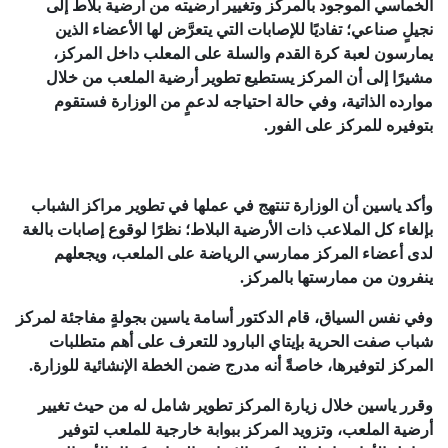
الخماسي الموجود بالمركز وتغيير أرضيته من أرضية بلاط إلى
نجيلٍ صناعي؛ تفاديًا للإصابات التي يتعرَّض لها الأعضاء الذين
يمارسون لعبة كرة القدم والسلة على المعلب داخل المركز،
مشيرًا إلى أن المركز يستطيع تطوير أرضية الملعب من خلال
موارده الذاتية، وفي حالة احتياجه لدعمٍ من الوزارة فستقوم
بتوفيره للمركز على الفور.
وأكد ياسين أن الوزارة تنتهج في عملها في تطوير مراكز الشباب
بإلغاء كل الملاعب ذات الأرضية البلاط؛ نظرًا لوقوع إصابات بالغة
لدى أعضاء المركز ممارسي الرياضة على الملعب، ويجعلهم
ينفرون من ممارستها بالمركز.
وفي نفس السياق، قام الدكتور أسامة ياسين بجولةٍ مفاجئة لمركز
شباب صفت الحرية بإيتاي البارود للتعرف على أهم متطلبات
المركز لتوفيرها، خاصةً أنه مدرج ضمن الخطة الإنشائية للوزارة.
وقرر ياسين خلال زيارة المركز تطوير شامل له من حيث تغيير
أرضية الملعب، وتزويد المركز ببوابة خارجية للملعب لتوفير