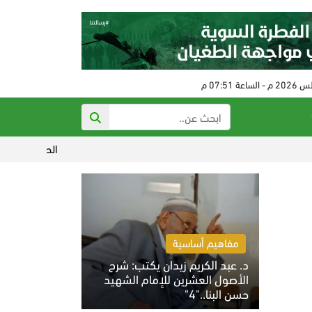
الحكم على مفتي النظام البائد 
مفاهيم أساسية
د. عبد الكريم زيدان يكتب: شرح
الأصول العشرين للإمام الشهيد
حسن البنا.."4"