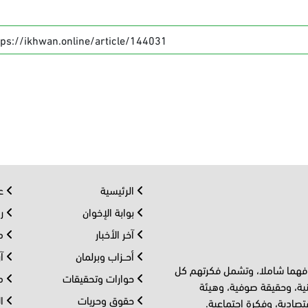
tps://ikhwan.online/article/144031
الرئيسية
عر
بوابة الإخوان
رو
آخر الأخبار
مف
أحــزاب وبرلمان
آر
 فهما شاملا، وتشمل فكرتهم كل
حوارات وتحقيقات
مل
ية، وحقيقة صوفية، وهيئة
حقوق وحريات
ال
تصادية، وفكرة اجتماعية.