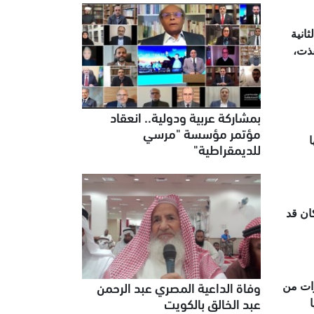
انية
فذت،
بمشاركة عربية ودولية.. انعقاد
مؤتمر مؤسسة "مرسي
ا
للديمقراطية"
ان قد
وفاة الداعية المصري عبد الرحمن
ام لمنظمة التعاون الإسلامي تنتهي بنهاية العام الجاري 2013 بعد 8 سنوات من
عبد الخالق بالكويت