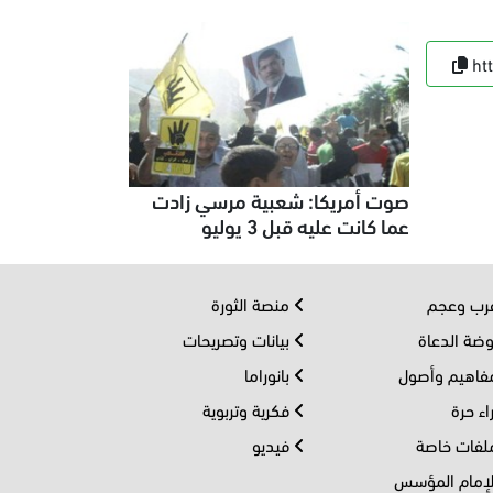
ht
صوت أمريكا: شعبية مرسي زادت
عما كانت عليه قبل 3 يوليو
ب وعجم
منصة الثورة
ضة الدعاة
بيانات وتصريحات
اهيم وأصول
بانوراما
اء حرة
فكرية وتربوية
فات خاصة
فيديو
إمام المؤسس