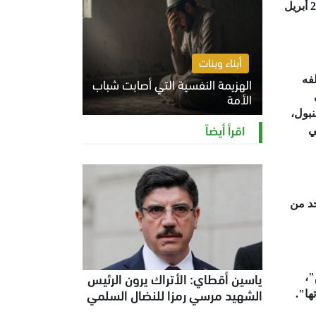
الشروق في جامعة الدول العربية، لكتابه "العالم الإسلامي وتحديات القرن الجديد.. منظمة التعاون الإسلامي" صباح الثلاثاء 2 أبريل
أبناء وبنات
فه
الهزيمة النفسية التي أصابت شباب
الأمة
نبول،
الخميس 6 أغسطس 2026 11:12 ص
اقرأ أيضاً
ي
حد من
ياسين أقطاي: الأتراك يرون الرئيس
"،
الشهيد مرسي رمزا للنضال السلمي
ها".