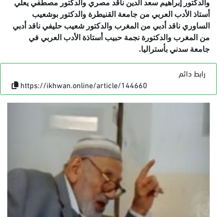
والدكتور إبراهيم سعد الدين ناقد مصري والدكتور مصطفي يعلي
أستاذ الأدب العربي من جامعة القنيطرة والدكتور بوشعيب
الساوري ناقد أدبي من المغرب والدكتور شعيب حليفي ناقد أدبي
من المغرب والدكتورة نجمة حبيب أستاذة الأدب العربي في
جامعة سدني بأستراليا.
رابط دائم
https://ikhwan.online/article/144660