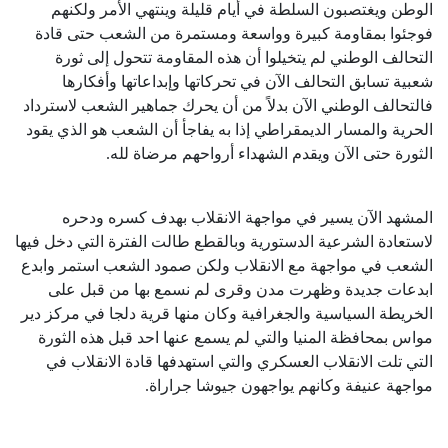
الوطن ويغتصبون السلطة في أيام قليلة وينتهي الأمر ولكنهم
فوجئوا بمقاومة كبيرة وواسعة ومستمرة من الشعب حتى قادة
التحالف الوطني لم يتخيلوا أن هذه المقاومة تتحول إلى ثورة
شعبية تسابق التحالف الآن في تحركاتها وإبداعاتها وأفكارها
فالتحالف الوطني الآن بدلاً من أن يحرك جماهير الشعب لاسترداد
الحرية والمسار الديمقراطي إذا به يفاجأ أن الشعب هو الذي يقود
الثورة حتى الآن ويقدم الشهداء أرواحهم مرضاة لله.
المشهد الآن يسير في مواجهة الانقلاب بهدف كسره ودحره
لاستعادة الشرعية الدستورية وبالقطع طالت الفترة التي دخل فيها
الشعب في مواجهة مع الانقلاب ولكن صمود الشعب استمر وابدع
ابدعات جديدة وظهرت مدن وقرى لم نسمع بها من قبل على
الخريطة السياسية والجغرافية وكان منها قرية دلجا في مركز دير
مواس بمحافظة المنيا والتي لم يسمع عنها احد قبل هذه الثورة
التي تلت الانقلاب العسكري والتي استهدفها قادة الانقلاب في
مواجهة عنيفة وكانهم يواجهون جيوشا جراراة.