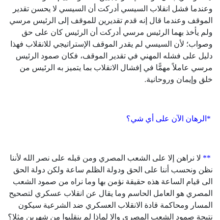
وعندما فشل انقلاب السيسي أدركت أن السيسي لا يحسن تقدير
الموقف وعندما قال إنه قدم تقديرين للموقف إلى الرئيس مرسي
ولم يأخذ بهما الرئيس مرسي أدركت أن الرئيس كان على حق
وصواب؛ لأن السيسي لم يقدر الموقف الإستراتيجي للانقلاب فهذا
دليل على فشله المهني في تقدير الموقف، فكان صمود الرئيس
مرسي عاملاً مهمًّا في إفشال الانقلاب بما يتميز به الرئيس من
خلق وإيمان وروحانية.
*الرهان الآن على أي شي؟
**
لا نراهن إلا على الشعب المصري ومن قبله على نصر الله لأننا
نظن ونحسب أننا على الحق ودولة الظلم ساعة ولكن دولة الحق
الى قيام الساعة هذه حقيقة نؤمن بها وما نراه من صمود الشعب
المصري هو العامل الحاسم وما يقال عن انقلاب عسكري لتصحيح
المسار ومحاكمة قادة الانقلاب العسكري ضد الشرعية سيكون
نتيجة صمود الشعب المصري والا لماذا لم ينقلبوا من شهرين مثلا؟