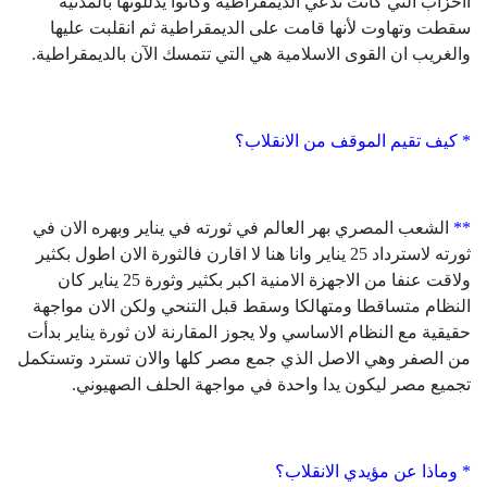
اأحزاب التي كانت تدعي الديمقراطية وكانوا يدللونها بالمدنية
سقطت وتهاوت لأنها قامت على الديمقراطية ثم انقلبت عليها
والغريب ان القوى الاسلامية هي التي تتمسك الآن بالديمقراطية.
* كيف تقيم الموقف من الانقلاب؟
**
الشعب المصري بهر العالم في ثورته في يناير وبهره الان في
ثورته لاسترداد 25 يناير وانا هنا لا اقارن فالثورة الان اطول بكثير
ولاقت عنفا من الاجهزة الامنية اكبر بكثير وثورة 25 يناير كان
النظام متساقطا ومتهالكا وسقط قبل التنحي ولكن الان مواجهة
حقيقية مع النظام الاساسي ولا يجوز المقارنة لان ثورة يناير بدأت
من الصفر وهي الاصل الذي جمع مصر كلها والان تسترد وتستكمل
تجميع مصر ليكون يدا واحدة في مواجهة الحلف الصهيوني.
* وماذا عن مؤيدي الانقلاب؟