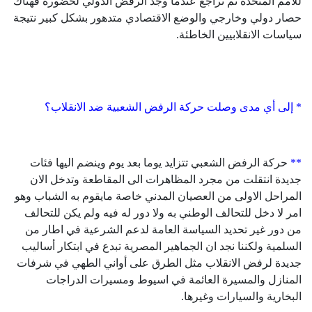
للامم المتحدة ثم تراجع عندما وجد الرفض الدولي لحضوره فهناك
حصار دولي وخارجي والوضع الاقتصادي متدهور بشكل كبير نتيجة
سياسات الانقلابيين الخاطئة.
* إلى أي مدى وصلت حركة الرفض الشعبية ضد الانقلاب؟
**
حركة الرفض الشعبي تتزايد يوما بعد يوم وينضم اليها فئات
جديدة انتقلت من مجرد المظاهرات الى المقاطعة وتدخل الان
المراحل الاولى من العصيان المدني خاصة مايقوم به الشباب وهو
امر لا دخل للتحالف الوطني به ولا دور له فيه ولم يكن للتحالف
من دور غير تحديد السياسة العامة لدعم الشرعية في اطار من
السلمية ولكننا نجد ان الجماهير المصرية تبدع في ابتكار أساليب
جديدة لرفض الانقلاب مثل الطرق على أواني الطهي في شرفات
المنازل والمسيرة العائمة في اسيوط ومسيرات الدراجات
البخارية والسيارات وغيرها.