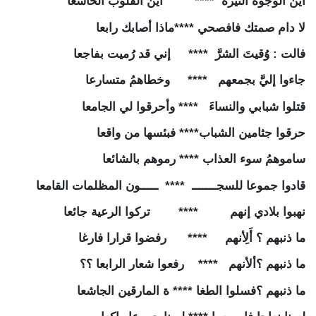
أين
الوجوه
النيرةْ
****
أين
القلوب
الخاشعا
لا
دام
صمتك
فافصحي
****
ماذا
أصابك
رابعا
فالت
:
وُقيتَ
الشرَّ
****
إني
قد
رُميت
بفاجعا
جاءوا
إليَّ
بجمعهم
****
وخطاهمُ
متسارعا
قتلوا
شبابي
والنساءَ
****
وأحرقوا
لي
الجامعا
حرقوا
جثامين
الشباب
****
فبئسها
من
واقعا
ساموهمُ
سوء
العذاب
****
رموهم
بالشائعا
قادوا
جموعا
للسجـــــــ
****
ـــــون
المظلمات
القامعا
نهبوا
بلادي
إنهم
****
تركوا
الرعية
جائعا
ما
ذنبهم
؟
أَلِأنهم
****
رفضوا
قرارا
فارغا
ما
ذنبهم
؟ألأنهم
****
رفعوا
شعار
الرابعا
؟؟
ما
ذنبهم
؟فسلوا
الطغا
****
ة
المارقين
الجاشعا