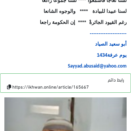
لسنا
نعاجا
فاسمعوا
****
لسنا
جموعا
راكعا
لسنا
عبيدا
للبيادة
****
والوجوه
الشانعا
رغم
القيود
الجائرةْ
****
إن
الحكومة
راجعا
---------------------
أبو
سعيد
الصياد
يوم
عرفة
1434
Sayyad.abusaid@yahoo.com
رابط دائم
https://ikhwan.online/article/165667