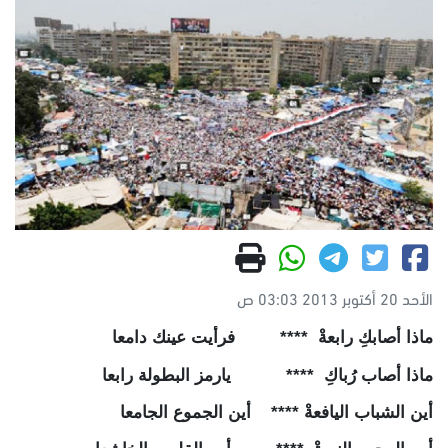
الأحد 20 أكتوبر 2013 03:03 ص
ماذا
أصابكِ
رابعةْ
****
فرأيت
عينك
دامعا
ماذا
أصاب
رُباكِ
****
يارمز
البطولة
رابعا
أين
الشباب
اليافعةْ
****
أين
الجموع
الجامعا