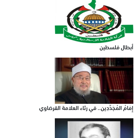
أبطال فلسطين
إِمَامُ المُجَدِّدِين.. في رثاء العلامة القرضاوي