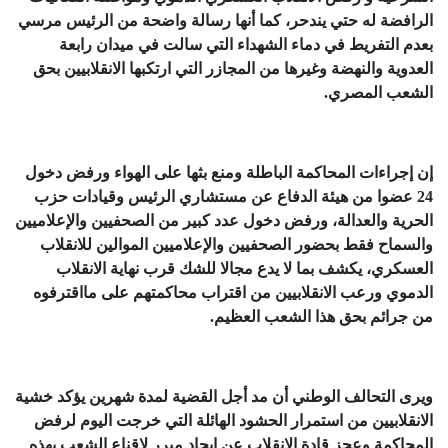
الرافضة له حتي يندحر، كما أنها رسالة واضحة من الرئيس مرسي
بعدم التفريط في دماء الشهداء التي سالت في ميدان رابعة
العدوية والنهضة وغيرها من المجازر التي ارتكبها الانقلابيين بحق
الشعب المصري.
إن إجراءات المحاكمة الباطلة ومنع بثها على الهواء ورفض دخول
24 عضوا من هيئة الدفاع عن مستشاري الرئيس وقيادات حزب
الحرية والعدالة، ورفض دخول عدد كبير من الصحفيين والإعلاميين
والسماح فقط بحضور الصحفيين والإعلاميين الموالين للانقلاب
العسكري، يكشف بما لا يدع مجالا للشك قرب نهاية الانقلاب
الدموي ورعب الانقلابيين من اقتراب محاكمتهم على مااقترفوه
من جرائم بحق هذا الشعب العظيم.
ويرى التحالف الوطني أن مد أجل القضية لمدة شهرين يؤكد خشية
الانقلابيين من استمرار الحشود الهائلة التي خرجت اليوم لرفض
المحاكمة وعجز قادة الانقلاب عن ايجاد مبرر ﻹقناع الشعب بهذه