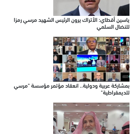
ياسين أقطاي: الأتراك يرون الرئيس الشهيد مرسي رمزا
للنضال السلمي
بمشاركة عربية ودولية.. انعقاد مؤتمر مؤسسة "مرسي
للديمقراطية"