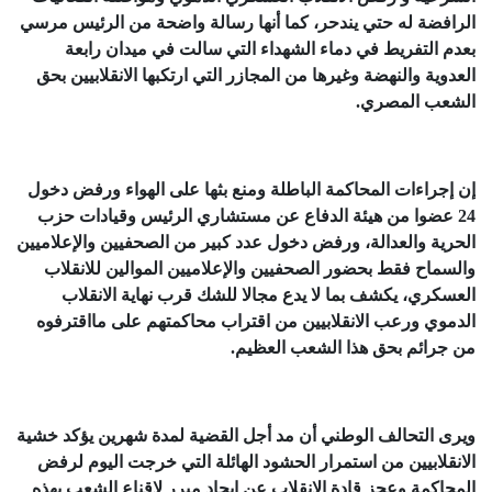
الرافضة له حتي يندحر، كما أنها رسالة واضحة من الرئيس مرسي
بعدم التفريط في دماء الشهداء التي سالت في ميدان رابعة
العدوية والنهضة وغيرها من المجازر التي ارتكبها الانقلابيين بحق
الشعب المصري.
إن إجراءات المحاكمة الباطلة ومنع بثها على الهواء ورفض دخول
24 عضوا من هيئة الدفاع عن مستشاري الرئيس وقيادات حزب
الحرية والعدالة، ورفض دخول عدد كبير من الصحفيين والإعلاميين
والسماح فقط بحضور الصحفيين والإعلاميين الموالين للانقلاب
العسكري، يكشف بما لا يدع مجالا للشك قرب نهاية الانقلاب
الدموي ورعب الانقلابيين من اقتراب محاكمتهم على مااقترفوه
من جرائم بحق هذا الشعب العظيم.
ويرى التحالف الوطني أن مد أجل القضية لمدة شهرين يؤكد خشية
الانقلابيين من استمرار الحشود الهائلة التي خرجت اليوم لرفض
المحاكمة وعجز قادة الانقلاب عن ايجاد مبرر ﻹقناع الشعب بهذه