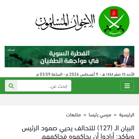
الأحد ٢٥ صفر ١٤٤٨ هـ - 9 أغسطس 2026 م - الساعة 03:59 م
الرئيسية
»
مرسي رئيسا
»
متابعات
البيان الـ (127) للتحالف يحيي صمود الرئيس
ويؤكد: أرادوا أن يحاكموه فحاكمهم