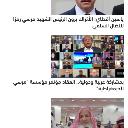
ياسين أقطاي: الأتراك يرون الرئيس الشهيد مرسي رمزا
للنضال السلمي
بمشاركة عربية ودولية.. انعقاد مؤتمر مؤسسة "مرسي
للديمقراطية"