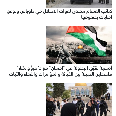
كتائب القسام تتصدى لقوات الاحتلال في طوباس وتوقع
إصابات بصفوفها
أمسية بعَبَق البطولة في "إحسان" مع د"مروِّح نصّار"
فلسطين الحبيبة بين الخيانة والمؤامرات والفداء والثبات