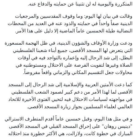
المتكررة واليومية له لن تثنينا عن حمايته والدفاع عنه.
وقالت في بيان لها اليوم: وما وقوف المقدسيين والمرجعيات
الدينية صفاً واحداً في حمايته والذود عنه في العديد من المحطات
النضالية طيلة الخمسين عاماً الماضية إلا دليل على هذا الأمر.
ودعت وزارة الأوقاف والشؤون الدينية، في ظل الهجمة المسعورة
التي يتعرض لها المسجد الأقصى، جميع أبناء شعبنا الفلسطيني
البطل، إلى شد الرحال إليه وإعماره بالتواجد فيه في أوقات
الصلاة وغيرها لتفويت الفرصة على الاحتلال ومستوطنيه في
محاولات جعل التقسيم المكاني والزماني واقعاً مفروضاً.
كما دعت الأمتين العربية والإسلامية إلى شد الرحال إلى المسجد
الأقصى لما لهذا الأمر من دعم كبير لصمود الشعب الفلسطيني
في مواجهته لسياسات الاحتلال فيه لتحيي الفتوى الأخيرة للاتحاد
العالمي لعلماء المسلمين بجواز زيارة المسجد الأقصى.
و في مثل هذا اليوم، وقبل خمسين عاماً أقدم المتطرف الاسترالي
"دينيس روهان" على إحراق المسجد القبلي في المسجد الأقصى
المبارك في خطوة كانت، ولازالت، هي الأكثر خطورة منذ احتلاله