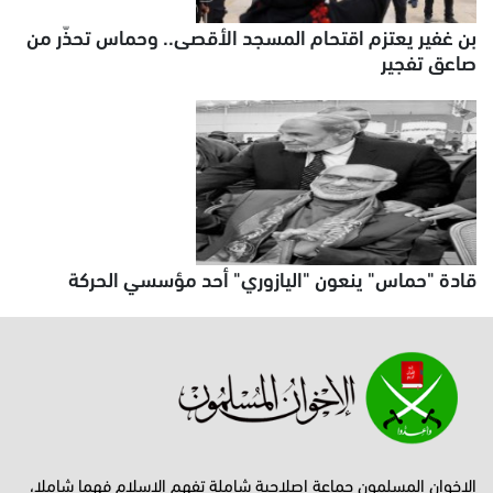
بن غفير يعتزم اقتحام المسجد الأقصى.. وحماس تحذّر من
صاعق تفجير
قادة "حماس" ينعون "اليازوري" أحد مؤسسي الحركة
الإخوان المسلمون جماعة إصلاحية شاملة تفهم الإسلام فهما شاملا،