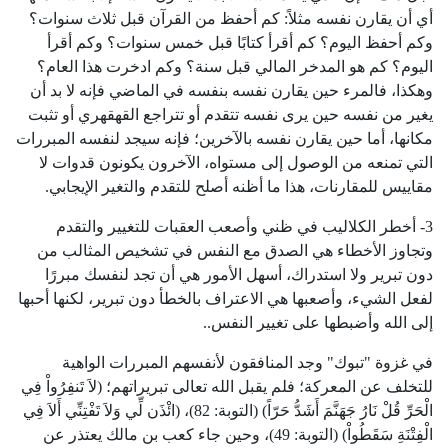
أي أن يقارن نفسه مثلاً: كم أحفظ من القرآن قبل ثلاث سنوات؟
وكم أحفظ اليوم؟ كم أقرأ كتابًا قبل خمس سنوات؟ وكم أقرأ
اليوم؟ كم هو المدخر المالي قبل سنة؟ وكم ادخرت هذا العام؟
وهكذا، فالمرء حين يقارن نفسه بنفسه في الماضي فإنه لا بد أن
يغير من نفسه حين يرى نفسه تتقدم أو تتراجع القهقهري أو تثبت
مكانها، أما حين يقارن نفسه بالآخرين؛ فإنه سيجد لنفسه المبررات
التي تمنعه من الوصول إلى مستواه، الآخرون يكونون قدوات لا
مقاييس للمقارنات، هذا ما أظنه أصلح للتقدم والتغير الإيجابي.
3- أخطر الكلاليب في ظني وأصعب العقبات للتغيير والتقدم
وتجاوز الأخطاء هي الصدق مع النفس في تشخيص المثالب من
دون تبرير ولا استدراك، أسهل الأمور هي أن تجد لنفسك مبررًا
لفعل الشيء، وأصعبها هي الاعتراف بالخطأ دون تبرير، لكنها أحبها
إلى الله وأضبطها على تغيير النفس..
في غزوة "تبوك" وجد المنافقون لأنفسهم المبررات الواهية
للتخلف عن المعركة؛ فلم يقبل الله تعالى تبريراتهم؛ (لاَ تَنفِرُواْ فِي
الْحَرِّ قُلْ نَارُ جَهَنَّمَ أَشَدُّ حَرّاً) (التوبة: 82)، (ائْذَن لِّي وَلاَ تَفْتِنِّي أَلاَ فِي
الْفِتْنَةِ سَقَطُواْ) (التوبة: 49)، وحين جاء كعب بن مالك يعتذر عن