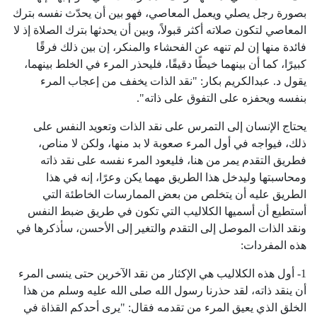
بصورة رجل يصلي ويعمل المعاصي، فهو بين أن يحدّث نفسه بترك
المعاصي لتكون صلاته أكثر قبولاً، وبين أن يحدثها بترك الصلاة إذ لا
فائدة منها إن لم تنهه عن الفحشاء والمنكر، إن بين ذلك فرقًا
كبيرًا، كما أن بينهما خيطًا دقيقًا، فليحذر المرء في الخلط بينهما،
يقول د. عبدالكريم بكار: "نقد الذات يخفف من إعجاب المرء
بنفسه ويحفزه على التفوق على ذاته".
يحتاج الإنسان إلى التمرس على نقد الذات وتعويد النفس على
ذلك، فيواجه في أول المرء صعوبة لا بد منها، ولكن لا مناص،
فطريق التقدم يمر من هنا، فليعود المرء نفسه على نقد ذاته
ومحاسبتها وليدخل هذا الطريق مهما يكن وعرًا، إنه في هذا
الطريق عليه أن يتخلص من بعض الممارسات الخاطئة التي
أستطيع أن أسميها الكلاليب التي تكون في طريق ضبط النفس
ونقد الذات الموصل إلى التقدم والتغير إلى الأحسن، سأذكرها في
هذه المفردات:
1- أول هذه الكلاليب هي الإكثار من نقد الآخرين حتى ينسى المرء
أن ينقد ذاته، لقد حذرنا رسول الله صلى الله عليه وسلم من هذا
الخلق الذي يعيق المرء من تقدمه فقال: "يرى أحدكم القذاة في