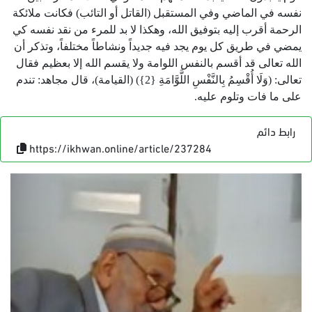
نفسه في الماضي وفي المستقبل (القاتل أو التائب) فكانت ملائكة
الرحمة أقرب إليه بتوفيق الله، وهكذا لا بد للمرء من نقد نفسه كي
يمضي في طريق كل يوم يجد فيه جديداً ونشاطاً مختلفاً، وتذكر أن
الله تعالى قد أقسم بالنفس اللوامة ولا يقسم الله إلا بعظيم فقال
تعالى: (وَلَا أُقْسِمُ بِالنَّفْسِ اللَّوَّامَةِ {2}) (القيامة)، قال مجاهد: تندم
على ما فات وتلوم عليه.
رابط دائم
https://ikhwan.online/article/237284