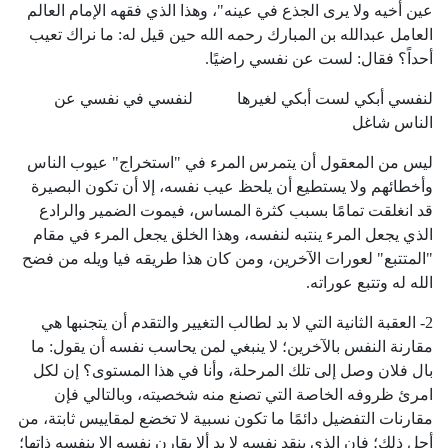
عين أخيه ولا يرى الجذع في عينه"، وهذا الذي فقهه الإمام العالم
العامل عبدالله بن المبارك رحمه الله حين قيل له: ما نراك تعيب
أحداً؟ فقال: لست عن نفسي راضيًا.
لنفسي أبكي لست أبكي لغيرها لنفسي في نفسي عن
الناس شاغل
ليس من المعقول أن يتمرس المرء في "استخراج" عيوب الناس
وأخطائهم ولا يستطيع أن يلحظ عيب نفسه، إلا أن تكون البصيرة
قد انغلقت تمامًا بسبب كثرة المساس، فيموت الضمير والرادع
الذي يجعل المرء ينتبه لنفسه، وهذا الخلق يجعل المرء في مقام
"المتتبع" لعورات الآخرين، ومن كان هذا طريقه فيا ويله من فضح
الله له وتتبع عوراته.
2- العقبة الثانية التي لا بد لطالب التغيير والتقدم أن يتجنبها هي
مقارنة النفس بالآخرين؛ لا ينبغي لمن يحاسب نفسه أن يقول: ما
بال فلان وصل إلى تلك المرحلة، وأنا في هذا المستوى؟ إن لكل
امرئ ظروفه الخاصة التي تصنع منه شخصيته، وبالتالي فإن
مقارنات التفضيل دائمًا ما تكون نسبية لا تخضع لمقاييس ثابتة، من
أجل ذلك؛ فإن الذي ينقد نفسه لا بد ألا يقارن نفسه إلا بنفسه ذاتها؛