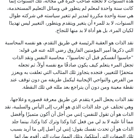
هذه السنوات لا تجعله صاحب خبرة في مجاله، تلك السنوات إنما
كانت سنة واحدة لمعلم لم يتطور في وسائل التعليم المستخدمة،
هي سنة واحدة مكررة لمدير لم تتغير سياسته في شركته طوال
السنوات، لا بد للمرء أن يتغير ويتقدم ويتطور، التغيير ليس تهديدًا
لكيان المرء، بل هو أداة لا بد منها للنجاح.
نقد الذات هو العقبة الرئيسة في طريق التقدم، هو نفسه المحاسبة
التي ذكرها أمير المؤمنين الفاروق رضي الله عنه في قوله:
"حاسبوا أنفسكم قبل أن تحاسبوا"، محاسبة النفس ونقد الذات
تجعل المرء يتعلم كيف يكون صادقًا مع نفسه أولاً، ثم تجعله
متحفزًا للتغيير، فتجده يتجاوز تلك المثالب التي تعلقت به ويعزز
من الفرص والنواحي الإيجابية ليكمل طريقه من دون توقف عند
نقطة معينة ومن دون أن يتراجع بعد ملله في تلك النقطة.
نقد الذات يجعل المرء يتقدم عن طريق معرفة قصوره وعلاجها،
وهي تختلف عن جلد الذات الذي هو أقرب إلى اليأس والسلبية، نقد
الذات هو أن تقول للنفس: إنني من أجل أن أكون متميزًا وأفضل
مما أنا عليه لا بد لي من فعل كذا وكذا وترك كذا وكذا، بينما جلد
الذات هو أن تحدث نفسك بقول: إنني لن أصل إلى ما أريد بسبب
تلك الصفات التي أمتلكها، وتلك الممارسات التي أقوم بها، إنها