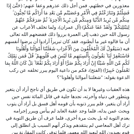
معذورين في خطئهم، فمن أجل ذلك عذرهم وعفا عنهم؛ (حَتَّىٰ إِذَا
فَشِلْتُمْ وَتَنَازَعْتُمْ فِي الْأَمْرِ وَعَصَيْتُم مِّن بَعْدِ مَا أَرَاكُم مَّا تُحِبُّونَ ۚ
مِنكُم مَّن يُرِيدُ الدُّنْيَا وَمِنكُم مَّن يُرِيدُ الْآخِرَةَ ۚ ثُمَّ صَرَفَكُمْ عَنْهُمْ
لِيَبْتَلِيَكُمْ ۖ وَلَقَدْ عَفَا عَنكُمْ) (آل عمران)، ولما تخلف الأعراب عن
رسول الله حين ذهب إلى العمرة برروا ذلك ففضحهم الله تعالى
أن ما قالوه غير ما أبطنوه، فقد كان تبريراً أرادوا أن يرضوا أنفسهم
فيه (سَيَقُولُ لَكَ الْمُخَلَّفُونَ مِنَ الْأَعْرَابِ شَغَلَتْنَا أَمْوَالُنَا وَأَهْلُونَا
فَاسْتَغْفِرْ لَنَا ۚ يَقُولُونَ بِأَلْسِنَتِهِم مَّا لَيْسَ فِي قُلُوبِهِمْ ۚ قُلْ فَمَن يَمْلِكُ
لَكُم مِّنَ اللَّهِ شَيْئًا إِنْ أَرَادَ بِكُمْ ضَرًّا أَوْ أَرَادَ بِكُمْ نَفْعًا ۚ بَلْ كَانَ اللَّهُ بِمَا
تَعْمَلُونَ خَبِيرًا) (الفتح)، فكم من داعية اليوم يبرر تخلفه عن ركب
الدعوة بقوله: "شغلتنا أموالنا وأهلونا"؟
هذه العقبات وغيرها لا بد أن تكون في طريق أي ناجح أراد أن يتغير
ويتطور في دنياه وآخرته، نجدها جلية في قاتل المائة نفس حين
أراد أن يتغير، فلم يبرر ذنوبه بأن قومه أهل فسق بل أراد أن يتوب
وبحث عمن يدله، فلما وجد عقبة العابد لم ييأس ويبرر إجرامه
بعدم التوبة له بل بحث مرة أخرى، فلما عرف أن طريق التوبة في
ترك أهل المعاصي لم ينتقدهم ويذكر أنهم السبب بل انطلق إلى
قوم يعبدون الله ليعبد الله معهم، فلما توفي كانت المقارنة بين