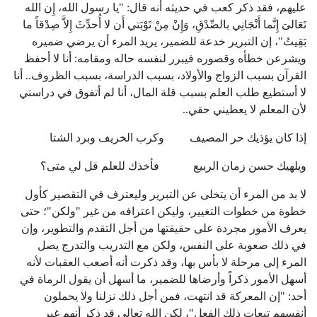
عليهم، فقد ذكر كعب في حديثه أنه قال: "يا رسول الله، إِن الله
تَعَالىَ إِنَّما أَنْجَانِي بالصِّدْقِ، وَإِنْ مِنْ تَوْبَتي أَن لا أُحدِّثَ إِلاَّ صِدْقاً ما
بَقِيتُ"، إن التبرير خدعة للضمير، يريد المرء أن يرضي ضميره
ويشرعن خطأه وقصوره فيبرر لنفسه حاله ومقامه: أنا لا أحفظ
القرآن بسبب الزواج والأولاد، بسبب الدراسة، بسبب الظروف.. أنا
لا أستطيع طلب العلم بسبب قلة المال، أنا لم أتفوق في دراستي
لأن المعلم لا يعطيني حقي..
إذا كان يؤذيك حر المصيف وكرب الخريف وبرد الشتا
ويلهيك حسن زمان الربيع فأخذك للعلم قل لي متى؟
لا بد من المرء أن يتخلى عن التبرير وليعترف في التقصير كأول
خطوة من خطوات التغيير، وليكن اعترافه من غير "ولكن"؛ حتى
يعرف الأمور مجردة على حقيقتها من أجل التقدم والتطوير، وإن
في ذلك صعوبة على النفس، ولكن مع التدريب والتدرج يصل
المرء إلى مرحلة لا بأس بها، وقد ذكرت أنه أصعب العقبات لأنه
أسهل الأمور ذكراً وأرضاها للضمير، ما أسهل أن يقول الرماة في
أحد: "إن المعركة قد انتهت، فمن أجل ذلك نزلنا ولا يحملون
أنفسهم تبعات ذلك الفعل"، لكن الله تعالى قد ذكر أنهم غير