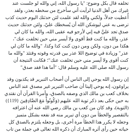
تخلفه قال بكل وضوح: "يا رسول الله، إني والله لو جلست عند
غيرك من أهل الدنيا لرأيت أني سأخرج من سخطه بعذر، ولقد
أُعطيت جدلاً، ولكني والله لقد علمت لئن حدثتك اليوم حديث كذب
ترضى به عني ليوشكن الله أن يُسخطك عليّ، ولئن حدثتك حديث
صدق تجد عليَّ فيه إني لأرجو فيه عقبى الله، والله ما كان لي
عذر، والله ما كنت قط أقوى ولا أيسر مني حين تخلفت عنك"،
هكذا من دون، ولكن ومن دون كنت كذا وكذا، "والله ما كان لي
عذر" وزيادة في توضيح اللا عذر بين قدرته وقوته وقتئذ "والله ما
كنت أقوى ولا أيسر مني حين تخلفت عنك"؛ فكانت النتيجة أن
رسول الله صلى الله عليه وسلم قال: "أما هذا فقد صدق"
إن رسول الله يوحي إلى الناس أن أصحاب التبرير قد يكذبون وقد
يراوغون، إنه يوحي إلينا أن صاحب التبرير غير مصدق عند الناس
بخلاف كعب بن مالك الذي وصفه بالصدق، وأمرنا القرآن أن نقتدي
به حين حكى بعد ذكر توبة الله عليهم (وَكُونُواْ مَعَ الصَّادِقِينَ {119})
(التوبة)، وقد كان من كعب بن مالك رضي الله عنه أن اعترافه
بالتقصير والخطأ من دون أي تبرير منه قد نفعه بشكل متميز
وجعله لا يكرر هذا الخطأ مرة أخرى، بل وجعله يلتزم بالصدق كل
حياته حين رأى أثره المبارك أن ذكره الله تعالى في جملة من تاب