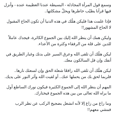
وسمع قول المرأة المجادلة - البسيطة عندنا العظيمة عنده - وأنزل
فيها قرآنا يطيّب خاطرها ويحلّ مشكلتها..
فإذا علمت هذا فليكن همُّك في هذه الدنيا أن تكون الحاج المقبول
لا الحاج المشهور!!
وليكن همك أن ينظر الله إليك بين الجموع الكاثرة، فيجدك عاملاً
للدين على قلة من الرفقاء وكثرة من الأعداء.
ليكن همُّك أن تلقى الله وعرق السير على بدنك وغبار الطريق في
أنفك وإن قل السالكون معك.
ليكن همُّك أن تلقى الله رافعًا شعلة الحق وإن لسعتك نارها..
فلربما لحق بك من يحملها عنك.. أو لقيت الله وأثر النور على يديك.
المهم أن ينظر الله إلى الجموع الكثيرة فيكون نورك الساطع أول
ما يراه الله تعالى من بين هذه الجموع فيختارك.
وما زاغ من زاغ إلا لأنه انشغل بضجيج الركب عن نظر الرب
فمشي معهم!!