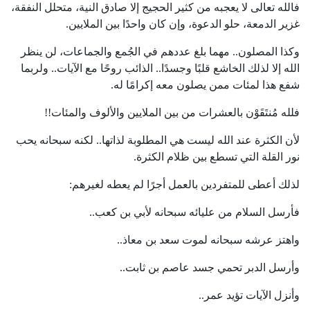
فالله تعالى لا يعجبه من كثير الحجيج إلا صادق النية، متحلل النفقة،
غزير الدمعة، حلو الدعوة، وإن كان واحدًا بين الملايين.
وكذا المصلون.. مهما بلغ عددهم في الجُمع والجماعات، لن ينظر
الله إلا لذلك الخاشع قلبًا وجسدًا.. الذائب روحًا مع الآيات.. ولربما
شفع هذا لمئات ممن يصلون معه إكرامًا له.
فلله مُنتَقَوْن بالعشرات من بين الملايين والألوف والمئات!!
لأن الكثرة عند الله ليست هي المطلوبة لذاتها.. لكنه سبحانه يحب
نور القلة التي تسطع بين ظلام الكثرة.
لذلك أعطى للمتفردين بالعمل أجرًا لم يعطه لغيرهم:
فأرسل السلام من عليائه سبحانه لأبي بن كعب..
واهتز عرشه سبحانه لموت سعد بن معاذ..
وأرسل الدبر تحمي جسد عاصم بن ثابت..
وأنزل الآيات تؤيد عمر..