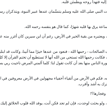
ليه فتهدأ روحه ويطمئن قلبه.
 النبي صلى الله عليه وسلم يتنسَّمان عندها عبير النبوة، ويتذكران ر
عة يرق بها قلبه شهرًا، كما قال هو بنفسه رحمه الله.
يعتبره من بقية الخير في الأرض، رغم أن ابن سيرين كان أغزر منه علم
صالحات - رحمها الله - فنعود من عندها خيرًا مما أتينا، وكانت قد ابت
انت رحمها الله تستحي من الله أنها لا تستطيع أن تختم القرآن إلا ك
ة الناس منها بعد أن كانت تقول لنا: كلما آلمني المرض ناجيت ربي ب
ه، فكم في الأرض من أتقياء أخفياء مجهولين في الأرض معروفين في ا
أثرك به أشد وأقرب.
 وفجارها؟!
 ولو بحثت لوجدت، فإن لم تجد فكن أنت، يوفد الله قلوب الخلائق إليك.