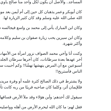
المساجد.. والأصل أن يكون لكل واحد منا صالح يأوي إ
كان أبوبكر وعمر يذهبان كل حين إلى أم أيمن بعد موت
الله صلى الله عليه وسلم وقد كان كثير الزيارة لها.
وكان ابن المبارك يأتي إلى محمد بن واسع فيجالسه سا
وكان ابن سيرين يحب زيارة صفوان بن سليم وكلامه، و
وأكثر شهرة.
وكنت أنا وأخي محمد الصواف نزور امرأة من الأمهات ال
آخر عهدها بعدة سرطانات، كان آخرها سرطان الجلد، فك
أسبوعين مع أن المرض ينهشها نهشًا!! وكم أحببت سور
الناس فأستريح!!
ولا يشترط في ذلك الصالح كثرة علمه أو وفرة مريدي
فللإيمان أثر، وكلما كان صاحبه قريبًا من ربه كانت ت
سيقول لك أحدهم: وأين هؤلاء وقد ملأ الأرض فساقها
فقل لهم: ما كان الله ليحرم الأرض من أهله وواصليه،