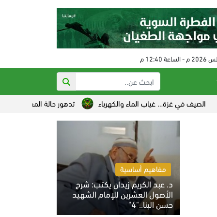
في غزة… غياب الماء والكهرباء
تدهور حالة المعتقل السياسي مزيد
مفاهيم أساسية
د. عبد الكريم زيدان يكتب: شرح
الأصول العشرين للإمام الشهيد
حسن البنا.."4"