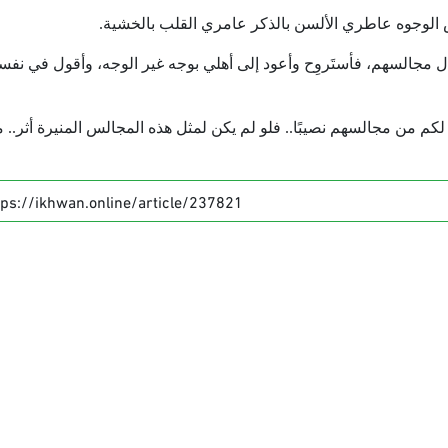
شاش الوجوه عاطري الألسن بالذكر عامري القلب بالخشية.
ل مجالسهم، فأستَروِح وأعود إلى أهلي بوجه غير الوجه، وأقول في نفس
لوا لكم من مجالسهم نصيبًا.. فلو لم يكن لمثل هذه المجالس المنيرة أثر.. م
tps://ikhwan.online/article/237821