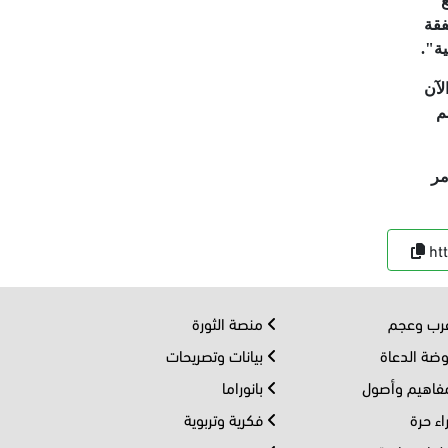
ع
فقة
ة".
لآن
م
مر
ht
ب وعجم
منصة الثورة
ضة الدعاة
بيانات وتصريحات
اهيم وأصول
بانوراما
اء حرة
فكرية وتربوية