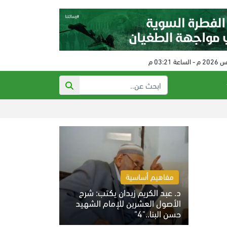
ذي أتلانتك: تهديد
مفاهيم أساسية
د. عبد الكريم زيدان يكتب: شرح
الأصول العشرين للإمام الشهيد
حسن البنا.."4"