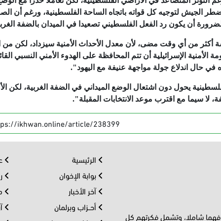
غم التوتر المتصاعد في الأراضي الفلسطينية، لكن تعاملا حذرا مع الوض
يضطر الجيش لتوجيه كل قواته باتجاه الساحة الفلسطينية، ورغم أن الص
لضرورة أن يكون رد الفعل الفلسطيني تصعيدا في الميدان بالضفة الغربي
 أكثر من أي وقت مضى، لأن معدل الأحداث الأمنية سيزداد، لكن من ا
 الأمنية الإسرائيلية أن تتم المحافظة على الهدوء الأمني النسبي القائ
 في حال اندلاع جولة مواجهة عنيفة مع اليهود".
لسطينية يحول دون اشتعال الوضع الميداني في الضفة الغربية، لكن الأ
ة، لا سيما مع اقترب موعد الانتخابات المقبلة".
tps://ikhwan.online/article/238399
الرئيسية
عر
بوابة الإخوان
رو
آخر الأخبار
مف
أحــزاب وبرلمان
آر
 فهما شاملا، وتشمل فكرتهم كل