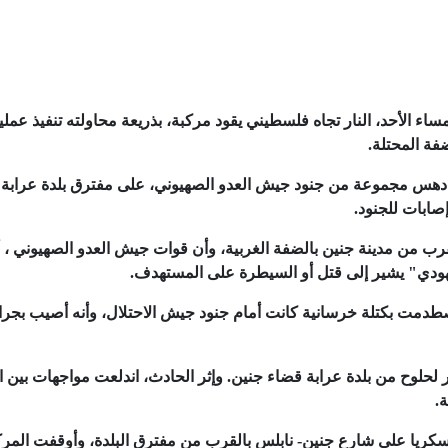
ء الأحد، النار تجاه فلسطيني يقود مركبة، بذريعة محاولته تنفيذ عملي
فة المحتلة.
ول دهس مجموعة من جنود جيش العدو الصهيوني، على مفترق بلدة عرابة
صابات للجنود.
س وقعت بالقرب من مدينة جنين بالضفة الغربية، وأن قوات جيش العدو الصهيوني 
يهودي" يشير إلى قتل أو السيطرة على المستهدف.
اصطدمت بكتلة خرسانية كانت أمام جنود جيش الاحتلال، وأنه أصيب بجرا
لحلوح من بلدة عرابة قضاء جنين. وإثر الحادث، اندلعت مواجهات بين ا
.
كريا على شارع جنين- نابلس بالقرب من مفترق البلدة، وأوقفت المرك