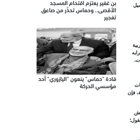
بن غفير يعتزم اقتحام المسجد
سيل
الأقصى.. وحماس تحذّر من صاعق
تفجير
بية
ابه
ت.
قادة "حماس" ينعون "اليازوري" أحد
مؤسسي الحركة
ات
، فإن
يش
قول؛