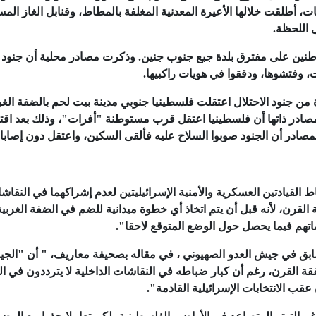
، أطلقت خلالها الأعيرة المعدنية المغلفة بالمطاط، وقنابل الغاز الم
 اللحظة.
اطنين على مفترق بلدة جبع جنوب جنين. وذكرت مصادر محلية أن جنود
ت، وفتشوها، ودققوا في هويات راكبيها.
 من جنود الاحتلال اعتقلت فلسطينيا جنوبي مدينة بيت لحم بالضفة الغر
مصادر ذاتها أن فلسطينيا اعتقل قرب مستوطنة "أفرات"، وذلك بعد اقتر
ادر أن الجنود صوبوا السلاح عليه فألقى السكين، واعتقل دون إصابا
القيادتين العسكرية والأمنية الإسرائيليتين لعدم إشراكهما في النقاش
لقرن، لأنه قبل أن يتم اتخاذ أي خطوة ميدانية للضم في الضفة الغربية
يماتهم فيما يحصل حول الوضع المتوقع لاحقا".
ابق في جيش العدو الصهيوني ، في مقاله بصحيفة معاريف، " أن "الج
ة القرن، رغم أن كبار ضباطه في النقاشات الداخلية لا يترددون في ال
ب الانتخابات الإسرائيلية القادمة".