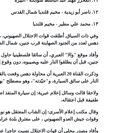
١١. المحرر مهند عبد الباسط شوابكة - البيرة
١٢. ناصر أبو زيدية - مخيم قلنديا شمال القدس
١٣. محمد علي مطير - مخيم قلنديا
وفي ذات السياق, أطلقت قوات الاحتلال الصهيوني، مسا
دهس لعدد من الجنود الصهاينة قرب جنين، شمال الض
وأفاد موقع "والا" العبري، أن سائقا فلسطينيا حا
جنين، قبل أن يطلقوا النار عليه ويصيبوه، دون وقوع إ
وذكرت القناة 20 العبرية أن محاولة ده
النار على سائق السيارة، و"حيّدته"، وهو مصطلح "
ولاحقا قالت وسائل إعلام عبرية: إن سيارة المنفذ 
طفيفة قبل اعتقاله.
وقال مكتب إعلام الأسرى: إن الشاب المعتقل هو نور 
وقوات جيش العدو الصهيوني ، على مفترق بلدة عرابة
وأفاد مصدر محلي أن قوات الاحتلال نصبت حاجزا عس