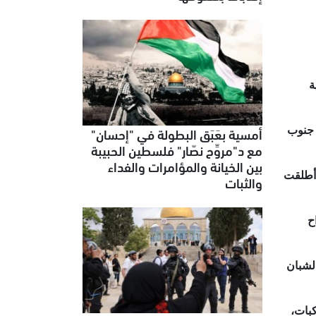
ة
أمسية بعَبَق البطولة في "إحسان"
 جنوب
مع د"مروِّح نصّار" فلسطين الحبيبة
بين الخيانة والمؤامرات والفداء
، أطلقت
والثبات
ح
لشبان
بات،