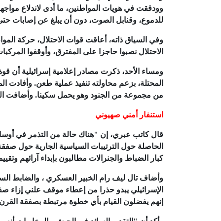
وودققت في هويات المواطنين، ما أدى لاندلاع مواجهات
للدموع، وقنابل الصوت، دون أن يبلغ عن إصابات حتى
وفي السياق ذاته، أعاقت قوات الاحتلال، حركة المو
الاحتلال نصبوا حاجزا على المفترق، وأوقفوا المركبا
ومساء الأحد، ذكرت مصادر إعلامية إسرائيلية أن قوة
المحتلة، بزعم محاولته تنفيذ عملية طعن. وأفادت ال
من مجموعة من الجنود وهو يحمل سكينا. وأضافت المص
استنفار أمني صهيوني
قال كاتب عبري، إن "هناك حالة من التذمر في أوساط 
الحاصلة حول الترتيبات السياسية الجارية حول صفقة ا
كبار الضباط والجنرالات مطالبون بإبداء آرائهم وتقي
وأضاف تال ليف رام الخبير العسكري ، والضابط الس
الإسرائيلي يبدو حذرا من إعطاء موقف علني إزاء صفق
إنهم يفضلون القيام بأي خطوة مرتبطة بصفقة القرن عق