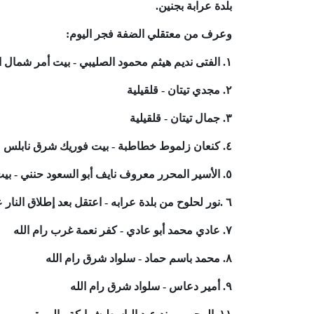
بلدة عرابة بجنين.
وعرف من معتقلي الضفة فجر اليوم:
١. الفتى نديم هيثم محمود الصليبي - بيت أمر شمال الخليل
٢. مجدي تيتان - قلقيلية
٣. جمال تيتان - قلقيلية
٤. كنعان زلموط خطاطبة - بيت فوريك شرق نابلس
٥. الأسير المحرر معروف نايف أبو السعود حنني - بيت فوريك
٦ .نور لحلوح من بلدة عرابه - اعتقل بعد إطلاق النار عليه قرب دوار عرابه
٧. عادي محمد أبو عادي - كفر نعمة غرب رام الله
٨. محمد باسم حماد - سلواد شرق رام الله
٩. أمير دعاس - سلواد شرق رام الله