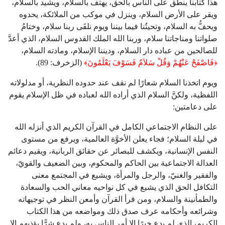
هذا كتابنا ينطق على الناس بالحق، يهتف بالسلام، ويشيد بالسلام،
ويقر على الأرض السلام، وينزل في موكب من الملائكة، يحدوه
ويحفُّ به السلام، وتحيتُنا فيما بيننا ويوم نلقَى ربنا سلام، وختامُ
صلواتنا ومناجاتنا سلام، وربنا الله الملك القدوس السلام، الذي أعدَّ
للصالحين من عباده دار السلام، وديننا الإسلام، ومادته السلام،
﴿فَاصْفَحْ عَنْهُمْ وَقُلْ سَلاَمٌ فَسَوْفَ يَعْلَمُونَ﴾
(الزخرف: 89).
ويوم اتخذنا السلام شعارًا لم نقف عند حدوده النظرية، أو مدلولاته
اللفظية، ولكنَّ السلام الذي أراده الله لعباده في ظل الإسلام يقوم
على دعامتين:
على النظام الاجتماعي الكامل في القرآن الكريم الذي أنزله الله
في ليلة السلام؛ فجاء يعلن الأخوَّة العالمية، ويرفع من مستوى
النفس الإنسانية، ويكشف للبصائر عن حقائق الربانية، ويقيم دعائم
العدالة الاجتماعية بين الحاكم والمحكوم، وبين الضعيف والقويّ،
والفقير والغنيّ، والرجل والمرأة، ويشيع في المجتمع معنى
التكافل الحق الذي يشيع في كل نواحيه معاني الحب والسعادة
والطمأنينة والسلام، ومن قرأ القرآن وأمعن النظر في توجيهاته
وشرائعه وأحكامه عرف صدق ذلك ومواضعه من هذا الكتاب
الكريم، الذي لم يدع خيرًا إلا أمر الناس به، ولم يدع شرًّا يؤذيهم إلا