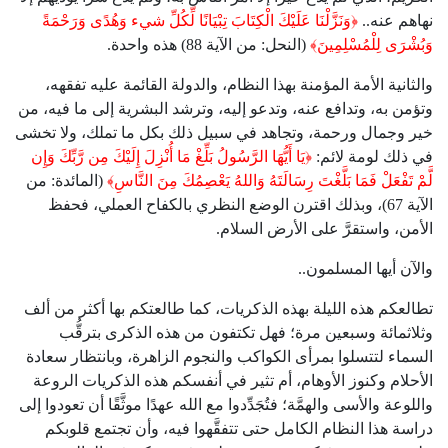
نهاهم عنه..
﴿وَنَزَّلْنَا عَلَيْكَ الْكِتَابَ تِبْيَانًا لِّكُلِّ شيء وَهُدًى وَرَحْمَةً
وَبُشْرَى لِلْمُسْلِمِينَ﴾
(النحل: من الآية 88) هذه واحدة.
والثانية الأمة المؤمنة بهذا النظام، والدولة القائمة عليه تفقهه،
وتؤمن به، وتدافع عنه، وتدعو إليه، وترشد البشرية إلى ما فيه، من
خير وجمال ورحمة، وتجاهد في سبيل ذلك بكل ما تملك، ولا تخشى
في ذلك لومة لائم:
﴿يَا أَيُّهَا الرَّسُولُ بَلِّغْ مَا أُنْزِلَ إِلَيْكَ مِن رَّبِّكَ وَإِن
لَّمْ تَفْعَلْ فَمَا بَلَّغْتَ رِسَالَتَهُ وَاللهُ يَعْصِمُكَ مِنَ النَّاسِ﴾
(المائدة: من
الآية 67)، وبذلك اقترن الوضع النظري بالكفاح العملي، فحفظ
الأمن، واستقرَّ على الأرض السلام.
والآن أيها المسلمون..
تطالعكم هذه الليلة بهذه الذكريات، كما طالعتكم بها أكثر من ألف
وثلاثمائة وسبعين مرة؛ فهل تكتفون من هذه الذكرى بترقُّب
السماء لتتسلوا بمرأى الكواكب والنجوم الزاهرة، وبانتظار سعادة
الأحلام وكنوز الأوهام، أم تثير في أنفسكم هذه الذكريات الروعة
واللوعة والأسى والهمَّة؛ فتُجَدِّدوا مع الله عهدًا موثَّقًا أن تعودوا إلى
دراسة هذا النظام الكامل حتى تتفقَّهوا فيه، وأن تجتمع قلوبكم