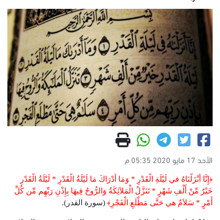
الأحد 17 مايو 2020 05:35 م
﴿إِنَّا أَنْزَلْنَاهُ في لَيْلَةِ الْقَدْرِ * وَمَا أَدْرَاكَ مَا لَيْلَةُ الْقَدْرِ * لَيْلَةُ الْقَدْرِ
خَيْرٌ مِّنْ أَلْفِ شَهْرٍ * تَنَزَّلُ الْمَلاَئِكَةُ وَالرُّوحُ فِيهَا بِإِذْنِ رَبِّهِم مِّن كُلِّ
أَمْرٍ * سَلاَمٌ هي حَتَّى مَطْلَعِ الْفَجْرِ﴾
(سورة القدر).