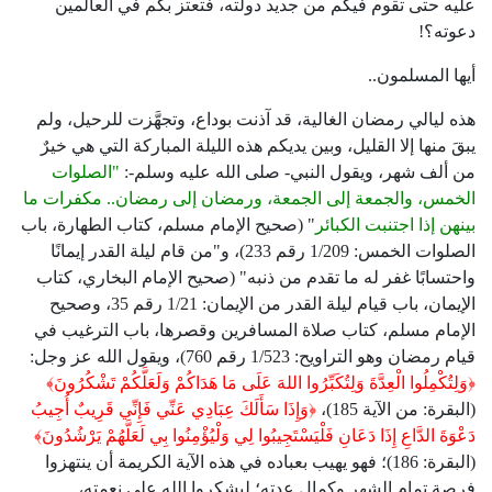
عليه حتى تقوم فيكم من جديد دولته، فتعتز بكم في العالمين
دعوته؟!
أيها المسلمون..
هذه ليالي رمضان الغالية، قد آذنت بوداع، وتجهَّزت للرحيل، ولم
يبقَ منها إلا القليل، وبين يديكم هذه الليلة المباركة التي هي خيرٌ
من ألف شهر، ويقول النبي- صلى الله عليه وسلم-:
"الصلوات
الخمس، والجمعة إلى الجمعة، ورمضان إلى رمضان.. مكفرات ما
بينهن إذا اجتنبت الكبائر
" (صحيح الإمام مسلم، كتاب الطهارة، باب
الصلوات الخمس: 1/209 رقم 233)، و"من قام ليلة القدر إيمانًا
واحتسابًا غفر له ما تقدم من ذنبه" (صحيح الإمام البخاري، كتاب
الإيمان، باب قيام ليلة القدر من الإيمان: 1/21 رقم 35، وصحيح
الإمام مسلم، كتاب صلاة المسافرين وقصرها، باب الترغيب في
قيام رمضان وهو التراويح: 1/523 رقم 760)، ويقول الله عز وجل:
﴿وَلِتُكْمِلُوا الْعِدَّةَ وَلِتُكَبِّرُوا اللهَ عَلَى مَا هَدَاكُمْ وَلَعَلَّكُمْ تَشْكُرُونَ﴾
(البقرة: من الآية 185)،
﴿وَإِذَا سَأَلَكَ عِبَادِي عَنِّي فَإِنِّي قَرِيبٌ أُجِيبُ
دَعْوَةَ الدَّاعِ إِذَا دَعَانِ فَلْيَسْتَجِيبُوا لِي وَلْيُؤْمِنُوا بِي لَعَلَّهُمْ يَرْشُدُونَ﴾
(البقرة: 186)؛ فهو يهيب بعباده في هذه الآية الكريمة أن ينتهزوا
فرصة تمام الشهر وكمال عدته؛ ليشكروا الله على نعمته،