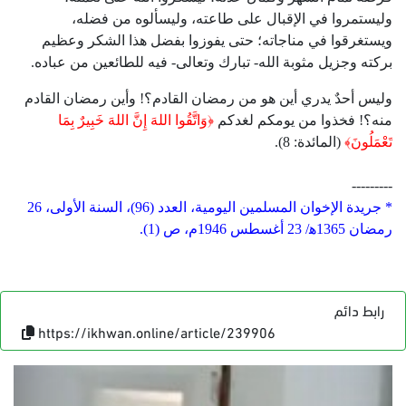
وليستمروا في الإقبال على طاعته، وليسألوه من فضله،
ويستغرقوا في مناجاته؛ حتى يفوزوا بفضل هذا الشكر وعظيم
بركته وجزيل مثوبة الله- تبارك وتعالى- فيه للطائعين من عباده.
وليس أحدٌ يدري أين هو من رمضان القادم؟! وأين رمضان القادم
منه؟! فخذوا من يومكم لغدكم
﴿وَاتَّقُوا اللهَ إِنَّ اللهَ خَبِيرٌ بِمَا
تَعْمَلُونَ﴾
(المائدة: 8).
---------
* جريدة الإخوان المسلمين اليومية، العدد (96)، السنة الأولى، 26
رمضان 1365ﻫ/ 23 أغسطس 1946م، ص (1).
رابط دائم
https://ikhwan.online/article/239906