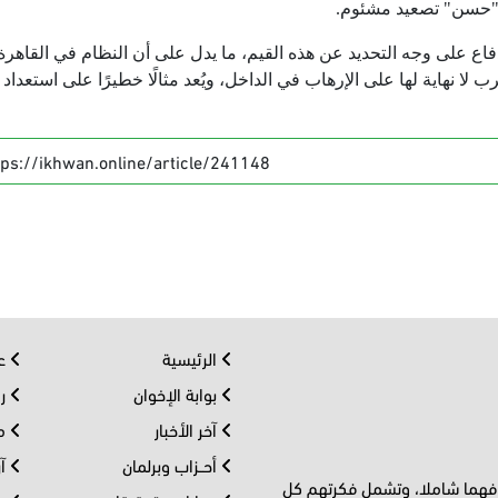
 "حسن" تصعيد مشئوم.
صر على "حسن" بالسجن 15 عامًا للدفاع على وجه التحديد عن هذه القيم، ما يدل على أن النظام في القاهرة
ا نهاية لها على الإرهاب في الداخل، ويُعد مثالًا خطيرًا على استعداد ا
tps://ikhwan.online/article/241148
الرئيسية
عر
بوابة الإخوان
رو
آخر الأخبار
مف
أحــزاب وبرلمان
آر
 فهما شاملا، وتشمل فكرتهم كل