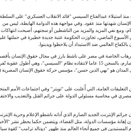
ذ استيلاء عبدالفتاح السيسي "قائد الانقلاب العسكري" على السلطة
إنسان شهدتها منذ عقود. وفي مواجهة هذه الدوامة الهابطة، ليس من
م، ومع نفي المزيد والمزيد من الناشطين أو سجنهم، أصبحت انتهاكات
لأسبوع الماضي، تجاوزت الحكومة عتبة جديدة خطيرة في حملتها على
لكفاح العالمي ضد الاستبداد أن يلاحظوا ويدينوا.
الإرهاب الخاصة في مصر على ناشط بارز في مجال حقوق الإنسان بأقص
عقوبة بموجب أحكام قانون جرائم الإنترنت الجديد الصارم، بالسجن 15 عاما لانتقاده نظام "السيسي"، وهي أطول عقوبة
 المدان هو "بهي الدين حسن"، مؤسس حركة حقوق الإنسان المصرية 
التعليقات العامة، التي أُعلنت على "تويتر" وفي اجتماعات الأمم المتح
مصري في محاسبة مسئولي الدولة على جرائم القتل والتعذيب والاختفا
ئم الإنترنت الجديد الصارم الذي أدانه ناشطو الإعلام وحرية الإنترن
نون إهانة مؤسسات الدولة، مثل القضاء، ويتضمن حكما يحظر نشر "الأخب
 المستبدين في جميع أنحاء العالم منذ ظهور "دونالد ترامب" كقوة سيا