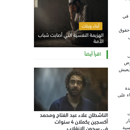
 في
أبناء وبنات
 حقوق
الهزيمة النفسية التي أصابت شباب
الأمة
الخميس 6 أغسطس 2026 11:12 ص
اقرأ أيضاً
ى
 تُفرض
(يعيش
دة
ء على
الناشطان علاء عبد الفتاح ومحمد
ت
أكسجين يكملان 4 سنوات
ار
في سجون الانقلاب
سية