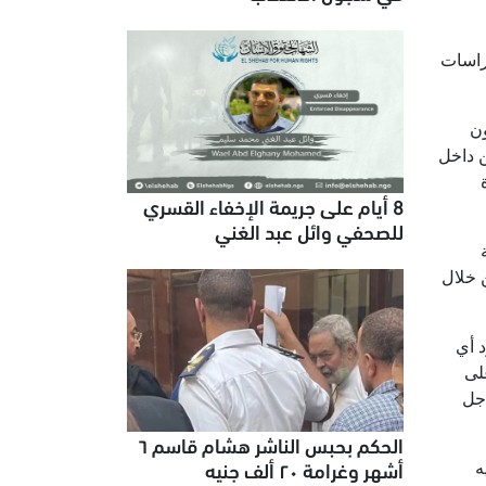
راسات
انون
ن داخل
8 أيام على جريمة الإخفاء القسري
للصحفي وائل عبد الغني
 خلال
 أي
لى
أجل
الحكم بحبس الناشر هشام قاسم ٦
أشهر وغرامة ٢٠ ألف جنيه
ه