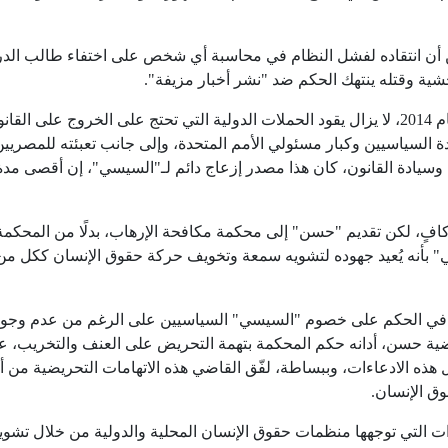
ن أن انتقاده لفشل النظام في محاسبة أي شخص على اختفاء طالب الد
وعلى الرغم من أن "حسن" يعيش في الخارج منذ عام 2014، لا يزال يقود الحملات الدولية التي تحتج على الخروج على الق
 السياسيين وكبار مسئولي الأمم المتحدة، وإلى جانب تعبئته للمصريي
 وسيادة القانون، كان هذا مصدر إزعاج دائم لـ"السيسي"، إن أقصى مدة
كافٍ، لكن تقديم "حسن" إلى محكمة مكافحة الإرهاب، بدلًا من المحكمة
ي" بأنه يُعيد جهوده لتشويه سمعة وتخويف حركة حقوق الإنسان ككل من
تهم في الحكم على خصوم "السيسي" السياسيين على الرغم من عدم وجود
ضية حسن، أدانه حكم المحكمة بتهمة التحريض على العنف والتخريب، ع
ل هذه الادعاءات، وببساطة، لفّق القاضي هذه الاتهامات التحريضية من 
ق الإنسان.
ات التي توجهها منظمات حقوق الإنسان المحلية والدولية من خلال تشوي