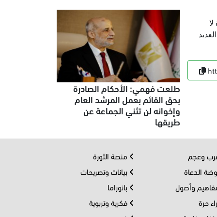
 لا
لعديد
ht
طلعت فهمي: الأحكام الصادرة
بحق القائم بعمل المرشد العام
وإخوانه لن تثني الجماعة عن
طريقها
ب وعجم
منصة الثورة
ضة الدعاة
بيانات وتصريحات
اهيم وأصول
بانوراما
اء حرة
فكرية وتربوية