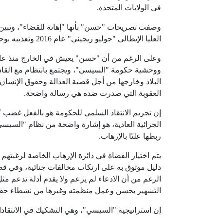
في الولايات المتحدة.
وصفت تصريحات "حسن" بأنها "إهانة للقضاء"، وتبي
العليا الإيطالي "جوليو ريجيني" عام 2016 وتعذيبه بوحشية وقتله ينتهك الحكم ضد "نشر أخبار مزيفة".
ووحشية حكومة "السيسي"، ويجتمع بانتظام مع القادة
البلاد وخارجها من أجل قضية العدالة وحقوق الإنسان
العقوبة التي صدرت ضده هي رسالة واضحة.
إن تجريم الانتقاد السلمي للحكومة هو بالفعل غضب 
الجزائية العادية، هو إشارة واضحة من نظام "السيس
ربطها علنًا بالإرهاب.
يتم اختيار القضاة في دائرة الإرهاب الخاصة لرغب
دليل موثوق به على ارتكاب مخالفات جنائية، وفي ق
الرغم من أن الادعاء لم يزعم ولا يقدم أدلة تدعم مث
التشهير بحسن وعمل منظمته وغيرها من نشطاء حقو
إن استراتيجية "السيسي"، وهي التشكيك في الانتقاد