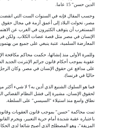
الدين حسن" 15 عاما.
وحسب المقال فإنه في السنوات الست التي انقضت من
مصر، تحولت البلاد إلى أعمق أزمة في مجال حقوق ال
المستغرب أن يتوقف الكثيرون في الغرب عن الاهتما
الإنسان في مصر مثل قصة عضات الكلاب. ولكن في ا
المعارضة السلمية، عتبة ينبغي على جميع من يهتمون با
وللمرة الأولى منذ إنشائها، حكمت محاكم مكافحة 
على مدافع عن حقوق الإنسان في مصر. وكان الرجل
حاليًا في فرنسا).
فما هو السلوك الشنيع الذي أدين به؟ لا شيء أكثر من 
لحقوق الإنسان، مشيرة إلى فشل النظام القضائي ال
نطاق واسع منذ استيلاء "السيسي" على السلطة.
تمت محاكمة "حسن" بموجب قانون العقوبات وقانون جرا
باعتباره عقبة شديدة أمام حرية التعبير، ويجرم القا
المزيفة"، وهو المصطلح الذي أصبح شائعا لدى الحكام