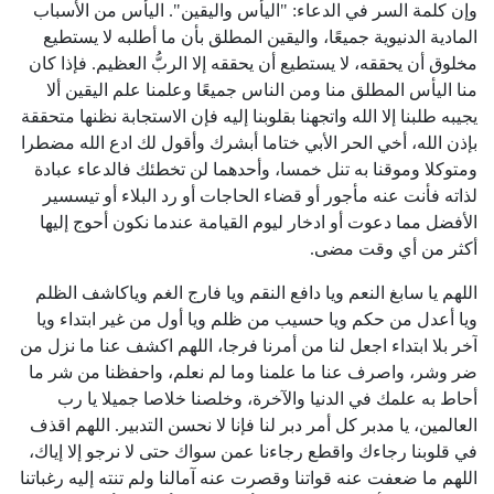
وإن كلمة السر في الدعاء: "اليأس واليقين". اليأس من الأسباب
المادية الدنيوية جميعًا، واليقين المطلق بأن ما أطلبه لا يستطيع
مخلوق أن يحققه، لا يستطيع أن يحققه إلا الربُّ العظيم. فإذا كان
منا اليأس المطلق منا ومن الناس جميعًا وعلمنا علم اليقين ألا
يجيبه طلبنا إلا الله واتجهنا بقلوبنا إليه فإن الاستجابة نظنها متحققة
بإذن الله، أخي الحر الأبي ختاما أبشرك وأقول لك ادع الله مضطرا
ومتوكلا وموقنا به تنل خمسا، وأحدهما لن تخطئك فالدعاء عبادة
لذاته فأنت عنه مأجور أو قضاء الحاجات أو رد البلاء أو تيسسير
الأفضل مما دعوت أو ادخار ليوم القيامة عندما نكون أحوج إليها
أكثر من أي وقت مضى.
اللهم يا سابغ النعم ويا دافع النقم ويا فارج الغم وياكاشف الظلم
ويا أعدل من حكم ويا حسيب من ظلم ويا أول من غير ابتداء ويا
آخر بلا ابتداء اجعل لنا من أمرنا فرجا، اللهم اكشف عنا ما نزل من
ضر وشر، واصرف عنا ما علمنا وما لم نعلم، واحفظنا من شر ما
أحاط به علمك في الدنيا والآخرة، وخلصنا خلاصا جميلا يا رب
العالمين، يا مدبر كل أمر دبر لنا فإنا لا نحسن التدبير. اللهم اقذف
في قلوبنا رجاءك واقطع رجاءنا عمن سواك حتى لا نرجو إلا إياك،
اللهم ما ضعفت عنه قواتنا وقصرت عنه آمالنا ولم تنته إليه رغباتنا