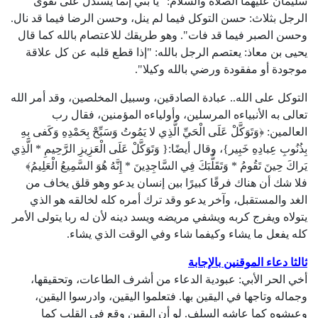
سليمان عليهما الصلاة والسلام: "يا بني إنما يستدل على تقوى
الرجل بثلاث: حسن التوكل فيما لم ينل، وحسن الرضا فيما قد نال.
وحسن الصبر فيما قد فات". وهو طريقك للاعتصام بالله كما قال
يحيى بن معاذ: يعتصم الرجل بالله: "إذا قطع قلبه عن كل علاقة
موجودة أو مفقودة ورضي بالله وكيلا".
التوكل على الله.. عبادة الصادقين، وسبيل المخلصين، وقد أمر الله
تعالى به الأنبياءه المرسلين، وأولياءه المؤمنين، فقال رب
العالمين: ﴿وَتَوَكَّلْ عَلَى الْحَيِّ الَّذِي لا يَمُوتُ وَسَبِّحْ بِحَمْدِهِ وَكَفى بِهِ
بِذُنُوبِ عِبادِهِ خَبِير}، وقال أيضًا:{ وَتَوَكَّلْ عَلَى الْعَزِيزِ الرَّحِيمِ * الَّذِي
يَراكَ حِينَ تَقُومُ * وَتَقَلُّبَكَ فِي السَّاجِدِينَ * إِنَّهُ هُوَ السَّمِيعُ الْعَلِيمُ﴾
فلا شك أن هناك فرقًا كبيرًا بين إنسان يدعو وهو قلق يخاف من
الغد والمستقبل، وآخر يدعو وقد ترك أمره كله لخالقه هو الذي
يتولاه ويفرج كربه ويشفي مريضه ويسد دينه لأن له ربا يتولى الأمر
كله يفعل ما يشاء وكيفما شاء وفي الوقت الذي يشاء.
ثالثا دعاء الموقنين بالإجابة
أخي الحر الأبي: عبودية الدعاء من أشرف الطاعات، وتحقيقها،
وجماله وتاجها في اليقين بها. فتعلموا اليقين، وادرسوا اليقين،
وعيشوه كما عاشه السلف. لو أن اليقين وقع في القلب كما