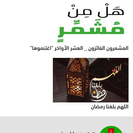
المشمرون الفائزون _ العشر الأواخر "اغتنموها"
اللهم بلغنا رمضان