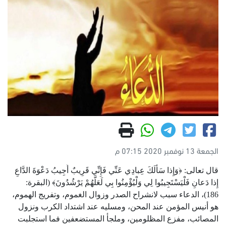
الجمعة 13 نوفمبر 2020 07:15 م
قال تعالى: ﴿وَإِذا سَأَلَكَ عِبادِي عَنِّي فَإِنِّي قَرِيبٌ أُجِيبُ دَعْوَةَ الدَّاعِ
إِذا دَعانِ فَلْيَسْتَجِيبُوا لِي وَلْيُؤْمِنُوا بِي لَعَلَّهُمْ يَرْشُدُونَ﴾ (البقرة:
186)، الدعاء سبب لانشراح الصدر وزوال الغموم، وتفريج الهموم،
هو أنيس المؤمن عند المحن، ومسليه عند اشتداد الكرب ونزول
المصائب، مفزع المظلومين، وملجأ المستضعفين فما استجلبت