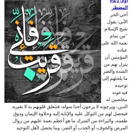
أولا: دعاء
المضطر
أخي الحر
الأبي: يقول
شيخ الإسلام:
"من تمام
نعمة الله على
عباده
المؤمنين أن
ينزل بهم من
الشدة والضر
ما يلجئهم إلى
توحيده
فيدعونه
مخلصين له
الدين، ويرجونه لا يرجون أحدا سواه، فتتعلق قلوبهم به لا بغيره،
فيحصل لهم من التوكل عليه والإنابة إليه وحلاوة الإيمان وذوق
طعمه، والبراءة من الشرك ما هو أعظم نعمة عليهم من زوال
المرض والخوف، أو الجدب أو الضر، وما يحصل لأهل التوحيد