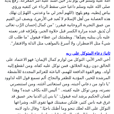
الله عليه وسلم في يوم بدر حين اشتد عليه أمر المعركة؛ رفع يديه
صلى الله عليه وسلم داعيا حتى سقط الرداء عن كتفيه ورؤي
بياض إبطيه، وهو يلهج: (اللهم أنجز لي ما وعدتني، اللهمّ إن تهلك
هذه العصابة من أهل الإسلام لا تُعبد في الأرض)، ويصف ابن القيم
من عمق التجربة الروحانية فيقرر: "من كمال إحسان الرَّب تعالى
أن يُذيق عبده مرارة الكسر قبل حلاوة الجبر، ويُعَرِّفه قدر نعمته
عليه بأن يبتليه بِضِدِّها". ويطمئنك ابن عطاء فيقول "ما طلب لك
شيءٌ مثل الاضطرار، ولا أسرعَ بالمواهب مثل الذلة والافتقار".
ثانيا: دعاء المتوكل على ربه
أخي الحر الأبي: التوكل من لوازم كمال الإيمان؛ فهو الاعتماد على
الخالق دون رؤية الخلائق، فمن توكل عليه كفاه، ومن انقطع إليه
أواه.. وهو القوة الدافعة للهمم، الباعثة للعزائم المجددة للأنشطة
المرشدة للخير، المؤدية للظفر والنجاح. ألم تسمع قول الله لداوود
"يا داود من دعاني أجبته، ومن استغاثنى أغثته، ومن استنصرني
نصرته، ومن توكل عليه كفيته.. " أليس الله بكاف عبده؟ وهذا
لقمان الحكيم يرشد ابنه فيقول: "يا بني إن الدنيا بحر عميق قد
غرق فيه ناس كثير، فلتكن سفينتك فيها تقوى الله، وشراعها
التوكل على الله لعلك تنجو وما أظنك ناجيًا." وقال داود لابنه