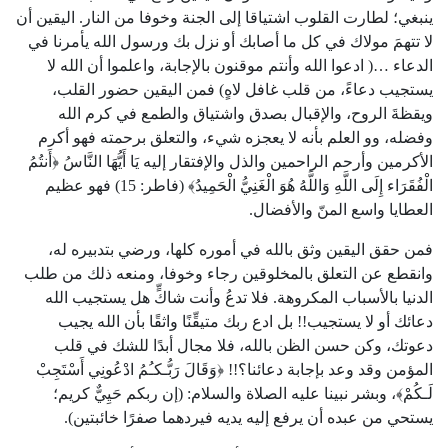
ينبغي؛ لطارت القلوب اشتياقا إلى الجنة وخوفا من النار. اليقين أن
لا تتهمَ مولاك في كل ما أصابك أو نزل بك ورسول الله يأمرنا في
الدعاء …( ادعوا الله وأنتم موقنون بالإجابة، واعلموا أن الله لا
يستجيب دعاءً، من قلب غافل لاهٍ) فمن اليقين حضور القلب،
ويقظةَ الروح، والإقبال بصدق واشتياق والطمع في كرم الله
وفضله، وو العلم بأنه لا يعجزه شيء، والتعلق برحمته فهو أكرم
الأكرمين وأرحم الراحمين والذل والإفتقار إليه يَا أَيُّهَا النَّاسُ ﴿أَنتُمُ
الْفُقَرَاء إِلَى اللَّهِ وَاللَّهُ هُوَ الْغَنِيُّ الْحَمِيدُ﴾ (فاطر: 15) فهو عظيم
العطايا ‏واسع المنّ والأفضال.
فمن حقق اليقين وثق بالله في أموره كلها، ورضي بتدبيره له،
وانقطع عن التعلق بالمخلوقين رجاء وخوفا، ومنعه ذلك من طلب
الدنيا بالأسباب المكروهة. فلا تدعُ وأنت شاكٍّ هل يستجيب الله
دعائك أو لا يستجيب!! بل ادع ربك متيقِّنًا واثقًا بأن الله يجيب
دعوتك، وكن حسن الظن بالله، فلا مجال أبدًا للشك في قلب
المؤمن وقد وعد بإجابة دعائنا؟!! ﴿وَقَالَ رَبُّـكـُمُ ادْعُونِي أَسْتَجِبْ
لَـكُمْ﴾، وبشر نبينا عليه الصلاة والسلام: (إن ربكم حَيِيٌّ كريم؛
يستحي من عبده أن يرفع إليه يديه فيردهما صفرًا خائبتين).