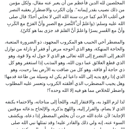
المخلصين لله الدين فأعظم من أن يعبر عنه مقال، ولكل مؤمن
من ذلك نصيب بقدر إيمانه". وإن الكرب والاضطرار يعقبه النصر
في أغلب الأعم كما جرت سنة الله التي لا تحابي أحدًا؛ قال صلى
الله عليه وسلم: (واعلمْ أن َّالنَّصرَ مع الصبرِ وأنَّ الفرَجَ مع الكَربِ
وأنَّ مع العُسرِ يسرًا واعلمْ أنَّ القلمَ قد جرَى بما هو كائنٌ).
والمضطر أخي الحبيب هو المكروب المجهود، ذو الضرورة المتعبة،
والحاجة المنهكة، وهو الذي أحوجه مرض أو فقر أو نازلة من نوازل
الدهر إلى التضرع إلى الله تعالى هو الذي لا حول له ولا قوة، وهو
الذي قطع العلائق عما دون الله، وهو المذنب إذا استغفر وهو كل
ذي حاجة أو فاقة، وهو كل من ضاقت به الأرض بما رحبت، وهو
الذي إذا رفع يديه إلى الله داعيا لم يكن له وسيلة من طاعة قدمها!
وهل يجيب المضطرب الذي أقلقته الكروب وتعسر عليه المطلوب
واضطر للخلاص مما هو فيه إلا الله وحده؟!
لذا لزم اللوذ به، والافتقار إليه، واللجأ إلى مناجاته، والاحتماء بكنفه
الذي لا يضام، والفرار إليه، واللهج بذكره، والإلحاح بدعائه موقنين
الإجابة؛ لأن عادة الله جرت أن يخلص المضطر إذا دعاه، ويكشف
السوء عنه، إنه ولي ذلك والقادر عليه! وقد تمثلها نبي الله صلى