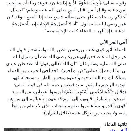
وقوله تعالى: ﴿أُجِيبُ دَعْوَةَ الدَّاعِ إِذَا دَعَانِ﴾. فوعد ربنا بأن يستجيب
لمن دعاه، وقال أنس: قال النبي صلى الله عليه وسلم: "ليسأل
أحدكم ربه حاجته كلها حتى يسأله شسع نعله إذا انقطع". وقد كان
عمر رضي الله عنه يقول: "أنا لا أحمل همّ الإجابة إنما أحمل همّ
الدعاء. فإذا ألهمت الدعاء كانت الإجابة معه".
أخي الحر الأبي
للدعاء تأثير قوي عند من يحسن الظن بالله واستشعار قبول الله
عز وجل للدعاء، فعن أبي هريرة رضي الله عنه أن رسول الله
صلي الله عليه وسلم قال: "إن الله تعالى يقول: أنا عند ظن عبدي
بي، وأنا معه إذا دعاني" (رواه أحمد)، فخذ أخي الحبيب من الدعاء
مسلكا لك مع الله تناجيه وتدعوه وتحسن الظن به سبحانه فهو
الودود الرحيم بنا. يقول سيد قطب رحمه الله في قوله تعالى:
﴿وَقَالَ رَبُّكُمُ ادْعُونِي أَسْتَجِبْ لَكُمْ﴾ ليريحوا أعصابهم من العبء
المرهق، ولتطمئن قلوبهم إلى أنهم قد عهدوا بأعبائهم إلى من هو
أقوى وأقدر وليستشعروا صلتهم بالجناب الذي لا يضام من يلجأ
إليه، ولا يخيب من يتوكل عليه (ظلال القرآن).
ثلاثية الدعاء