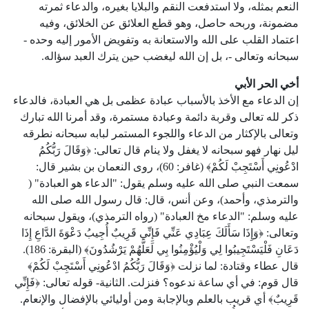
النعم بمثله، ولا استدفعت النقم والبلايا بغيره، والدعاء ثمرته
مضمونة، وربحه حاصل، وهو قطع العلائق عن الخلائق، وفيه
اعتماد القلب على الله والاستعانة به وتفويض الأمور إليه وحده -
سبحانه وتعالى -، بل إن الله ليغضب حين يترك العبد سؤاله.
أخي الحر الأبي
إن الدعاء مع الأخذ بالأسباب عبادة عظمى بل هي العبادة، فالدعاء
ذكر لله تعالى وقربة دائمة وعبادة مستمرة، وقد أمرنا الله تبارك
وتعالى بالإكثار من الدعاء واللجوء المستمر لبابه سبحانه نطرقه
ليل نهار فهو سبحانه لا يغفل ولا ينام قال تعالى: ﴿وَقَالَ رَبُّكُمُ
ادْعُونِي أَسْتَجِبْ لَكُمْ﴾ (غافر: 60)، روى النعمان بن بشير قال:
سمعت النبي صلى الله عليه وسلم يقول: "الدعاء هو العبادة" (
والترمذي، وأحمد)، وعن أنس، قال: قال رسول الله صلى الله
عليه وسلم: "الدعاء مخ العبادة" (رواه الترمذي)، ويقول سبحانه
وتعالى: ﴿وَإِذَا سَأَلَكَ عِبَادِي عَنِّي فَإِنِّي قَرِيبٌ أُجِيبُ دَعْوَةَ الدَّاعِ إِذَا
دَعَانِ فَلْيَسْتَجِيبُوا لِي وَلْيُؤْمِنُوا بِي لَعَلَّهُمْ يَرْشُدُونَ﴾ (البقرة: 186).
قال عطاء وقتادة: لما نزلت ﴿وَقَالَ رَبُّكُمُ ادْعُونِي أَسْتَجِبْ لَكُمْ﴾
قال قوم: في أي ساعة ندعوه؟ فنزلت. الثانية- قوله تعالى: ﴿فَإِنِّي
قَرِيبٌ﴾ أي قريب بالعلم وبالإجابة ومن أوليائي بالإفضال والإنعام.