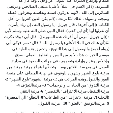
المقام وارتفاع المنزلة عند المولى عز وجل ، وقد كان هذا
التشريف (ذكر الاسم في الملأ الأعلى) مبتغى الصالحين ومرتجى
السائرين إلى الله ، لأنهم يدركون قيمته ونفاسته ويعرفون فضله
ونتيجته ومنتهاه ، لذلك لمّا نزلت : ((لم يكن الذين كفروا من أهل
الكتاب )) إلى آخرها ، قال جبريل : يا رسول الله ، إن ربك يأمرك
أن تقرئها أبيا (أي ابن كعب). فقال النبي صلى الله عليه وسلم لأبي
: ((إن جبريل أمرني أن أقرئك هذه السورة )) . قال أبي : وقد ذكرت
ثمّ(أي هناك في الملأ الأعلى) يا رسول الله ؟ قال : نعم. فبكى أبي .
(رواه أحمد).وللوصول إلى هذا التتويج ، وتحقيق هذه الغاية في
موسم الخيرات هذا ، لا بد من السير والتحليق العملي بصدق
وإخلاص وعزم وإرادة وتصميم ، في مراتب الصعود في مدارج
القبول في مدرسة الثلاثين يوما ، وتخطّيها بنجاح مرتبة مرتبة من
مرتبة بلوغ الشهر وشهوده للوقوف في نهاية المطاف على منصة
الفوز والقبول.وهذه المراتب هي :1-مرتبة الشهود
"
بلوغ الشهر
"
2
-
مرتبة التذوق
"
من العبادات والرحمات
"
3
–
مرتبةالتعرّف
4
-
مرتبةالتيقظ
5
-
مرتبةالاعتراف
"
بالتقصير
"
6
-
مرتبة التنقي
(
التخلية
)7-
مرتبة الاغتراف “من الطاعات”
8
-
التطلّع
"
الي المغفرة
"
9
-
مرتبةالتوفيق
"
بالعتق
" 10
–
مرتبة القبول
.