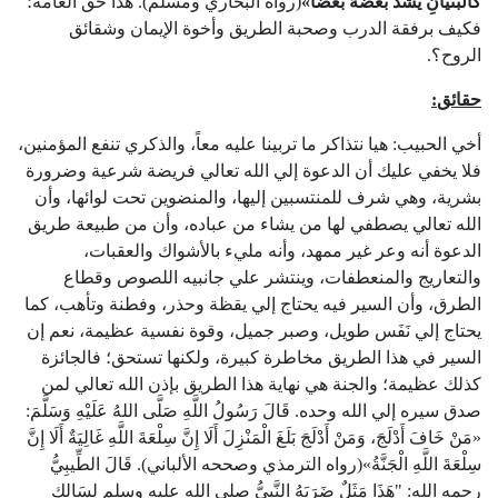
كَالْبُنْيَانِ
يَشُدُّ
بَعْضُهُ
بَعْضًا
»
(رواه البخاري ومسلم). هذا حق العامة؛
فكيف برفقة الدرب وصحبة الطريق وأخوة الإيمان وشقائق
الروح؟.
حقائق
:
أخي الحبيب: هيا نتذاكر ما تربينا عليه معاً، والذكري تنفع المؤمنين،
فلا يخفي عليك أن الدعوة إلي الله تعالي فريضة شرعية وضرورة
بشرية، وهي شرف للمنتسبين إليها، والمنضوين تحت لوائها، وأن
الله تعالي يصطفي لها من يشاء من عباده، وأن من طبيعة طريق
الدعوة أنه وعر غير ممهد، وأنه مليء بالأشواك والعقبات،
والتعاريج والمنعطفات، وينتشر علي جانبيه اللصوص وقطاع
الطرق، وأن السير فيه يحتاج إلي يقظة وحذر، وفطنة وتأهب، كما
يحتاج إلي نَفَس طويل، وصبر جميل، وقوة نفسية عظيمة، نعم إن
السير في هذا الطريق مخاطرة كبيرة، ولكنها تستحق؛ فالجائزة
كذلك عظيمة؛ والجنة هي نهاية هذا الطريق بإذن الله تعالي لمن
صدق سيره إلي الله وحده. قَالَ رَسُولُ اللَّهِ صَلَّى اللهُ عَلَيْهِ وَسَلَّمَ:
«مَنْ خَافَ أَدْلَجَ، وَمَنْ أَدْلَجَ بَلَغَ الْمَنْزِلَ أَلَا إِنَّ سِلْعَةَ اللَّهِ غَالِيَةٌ أَلَا إِنَّ
سِلْعَةَ اللَّهِ الْجَنَّةُ»(رواه الترمذي وصححه الألباني). قَالَ الطِّيبِيُّ
رحمه الله: "هَذَا مَثَلٌ ضَرَبَهُ النَّبِيُّ صلى الله عليه وسلم لِسَالِكِ