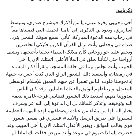
ذكريات
:
أخي وحبيبي وقرة عيني، يا من أذكرك فينشرح صدري، وتنبسط
أساريري، وتعود بي الذكرى إلي أيامنا الجميلة التي قضيناها معاً
في رحاب هذه الدعوة المباركة، كأني أسمع صوتك الشجي يتردد
صداه في وجداني وأنت ترتل القرآن الكريم فتُبكِي الحاضرين،
ويخيم علينا جو روحاني كأن ملائكة السماء تحفنا بأجنحتها، وتشف
أرواحنا حتي لكأننا نحلق في الملأ الأعلى، أتمثلك الآن يا أخي
الحبيب وأنت تجلس بيننا في حلقة المسجد، وتقرأ أذكار المساء
في رمضان، وأستعيد ذلك الشعور الرائع الذي كنت أحس به حينها،
إذ تحوطنا قلوب الناس تعبيراً عن حبهم العميق للإسلام الوسطي
المعتدل، وارتباطهم الوثيق بالدعاة العاملين، وقد كان الناس
يعدووننا منهم، أستعيد ذلك الشعور فتنتابني فرحة غامرة بنعمة
الله وتوفيقه، وأتذكر كلماتك لي أن الدعوة إلي الله عز وشرف
يختار الله لها من يشاء من عباده ويصطفيهم لهذه المهمة العظيمة
ليسيروا علي طريق الرسل والأنبياء، فيسري في نفسي شعور
قوي يغالب العوائق، ويقهر الأعذار. أتمثلك الآن يا أخي الحبيب وقد
حضرت إلينا ذات يوم في موعد وأنت مريض فقلت لك لماذا لم