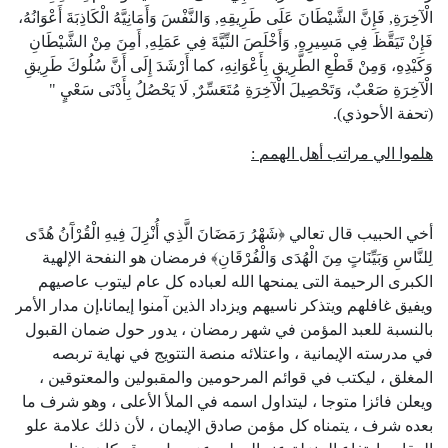
الْآخِرَةِ, فَإِنَّ الشَّيْطَانَ عَلَى طَرِيقِهِ, وَالنَّفْسَ وَأَمَانِيَّهُ الْكَاذِبَةَ أَعْوَانُهُ،
فَإِنْ تَيَقَّظَ فِي مَسِيرِهِ, وَأَخْلَصَ النِّيَّةَ فِي عَمَلِهِ, أَمِنَ مِنْ الشَّيْطَانِ
وَكَيْدِهِ، وَمِنْ قَطْعِ الطَّرِيقِ بِأَعْوَانِهِ، كما أَرْشَدَ إِلَى أَنَّ سُلُوكَ طَرِيقِ
الْآخِرَةِ صَعْبٌ، وَتَحْصِيلَ الْآخِرَةِ مُتَعَسِّرٌ, لَا يَحْصُلُ بِأَدْنَى سَعْيٍ "
(تحفة الأحوذي).
هلموا
الي
مراتب
أهل
الهمم
:
أخي الحبيب قال تعالي ﴿شَهْرُ رَمَضَانَ الَّذِي أُنْزِلَ فِيهِ الْقُرْآَنُ هُدًى
لِلنَّاسِ وَبَيِّنَاتٍ مِنَ الْهُدَى وَالْفُرْقَانِ﴾ فرمضان هو النفحة الإلهية
الكبرى الرحيمة التى يمنحها الله لعباده كل عام ليتوب عاصيهم
ويفيق غافلهم ويتذكر ناسيهم ويزداد الذين آمنوا إيمانا
.
إن مدار الأمر
بالنسبة للعبد المؤمن في شهر رمضان ، يدور حول ضمان القبول
في مدرسته الإيمانية ، واعتلائه منصة التتويج في نهاية تربصه
المغلق ، ليكتب في قوائم المرحومين والمقبولين والمعتوقين ،
ويعلن فائزا متوجا ، ليتداول اسمه في الملأ الأعلى ، وهو شرف ما
بعده شرف ، يتمناه كل مؤمن صادق الإيمان ، لأن ذلك علامة علو