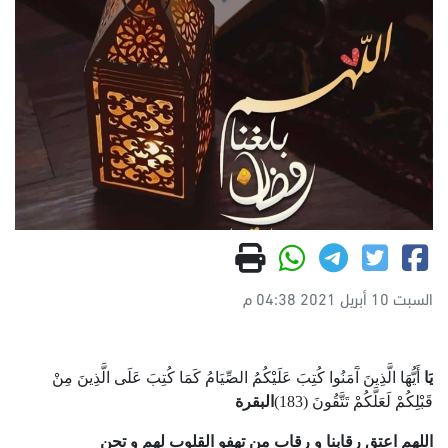
السبت 10 أبريل 2021 04:38 م
يَا
أَيُّهَا الَّذِينَ آَمَنُوا كُتِبَ عَلَيْكُمُ الصِّيَامُ كَمَا كُتِبَ عَلَى الَّذِينَ مِنْ
قَبْلِكُمْ لَعَلَّكُمْ تَتَّقُونَ (183)
البقرة
اللهم
اعتق
رقابنا
و
رقاب
من
تهفو
القلوب
لهم
و
تحن