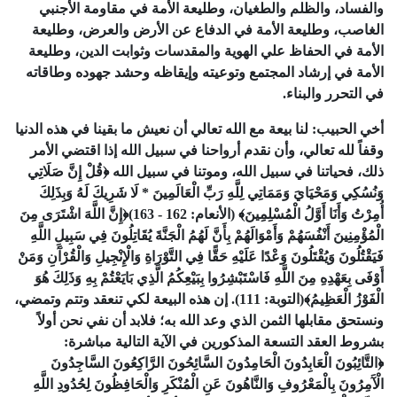
والفساد،
والظلم
والطغيان،
وطليعة
الأمة
في
مقاومة
الأجنبي
الغاصب،
وطليعة
الأمة
في
الدفاع
عن
الأرض
والعرض،
وطليعة
الأمة
في
الحفاظ
علي
الهوية
والمقدسات
وثوابت
الدين،
وطليعة
الأمة
في
إرشاد
المجتمع
وتوعيته
وإيقاظه
وحشد
جهوده
وطاقاته
في
التحرر
والبناء
.
أخي
الحبيب
:
لنا
بيعة
مع
الله
تعالي
أن
نعيش
ما
بقينا
في
هذه
الدنيا
وقفاً
لله
تعالي،
وأن
نقدم
أرواحنا
في
سبيل
الله
إذا
اقتضي
الأمر
ذلك،
فحياتنا
في
سبيل
الله،
وموتنا
في
سبيل
الله
﴿قُلْ
إِنَّ
صَلَاتِي
وَنُسُكِي
وَمَحْيَايَ
وَمَمَاتِي
لِلَّهِ
رَبِّ
الْعَالَمِينَ
*
لَا
شَرِيكَ
لَهُ
وَبِذَلِكَ
أُمِرْتُ
وَأَنَا
أَوَّلُ
الْمُسْلِمِينَ﴾
(
الأنعام
:
162
-
163
)
﴿إِنَّ
اللَّهَ
اشْتَرَى
مِنَ
الْمُؤْمِنِينَ
أَنْفُسَهُمْ
وَأَمْوَالَهُمْ
بِأَنَّ
لَهُمُ
الْجَنَّةَ
يُقَاتِلُونَ
فِي
سَبِيلِ
اللَّهِ
فَيَقْتُلُونَ
وَيُقْتَلُونَ
وَعْدًا
عَلَيْهِ
حَقًّا
فِي
التَّوْرَاةِ
وَالْإِنْجِيلِ
وَالْقُرْآَنِ
وَمَنْ
أَوْفَى
بِعَهْدِهِ
مِنَ
اللَّهِ
فَاسْتَبْشِرُوا
بِبَيْعِكُمُ
الَّذِي
بَايَعْتُمْ
بِهِ
وَذَلِكَ
هُوَ
الْفَوْزُ
الْعَظِيمُ﴾
(
التوبة
:
111
).
إن
هذه
البيعة
لكي
تنعقد
وتتم
وتمضي،
ونستحق
مقابلها
الثمن
الذي
وعد
الله
به؛
فلابد
أن
نفي
نحن
أولاً
بشروط
العقد
التسعة
المذكورين
في
الآية
التالية
مباشرة
:
﴿التَّائِبُونَ
الْعَابِدُونَ
الْحَامِدُونَ
السَّائِحُونَ
الرَّاكِعُونَ
السَّاجِدُونَ
الْآَمِرُونَ
بِالْمَعْرُوفِ
وَالنَّاهُونَ
عَنِ
الْمُنْكَرِ
وَالْحَافِظُونَ
لِحُدُودِ
اللَّهِ