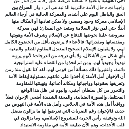
أخي
الحبيب
:
بالطبع لا تشغلنا فريضة عتق رقابنا من النار عن
واجبنا تجاه حال الأمة فالتربية الذاتية هي الزاد وان
الصراع
بين
الحق
والباطل
اليوم
علي
أشده،
والمعركة
الحالية
في
أرجاء
العالم
الإسلامي
معركة
وجود
ومصير،
ولا
يمكن
تفاديها
أو
الفكاك
منها
أبداً؛
حتي
لمن
يؤثر
السلامة
ويبتعد
عن
الميدان؛
فهي
معركة
مفروضة
علينا
نخوضها
للدفاع
عن
الإسلام
وشرف
الأمة
وهويتها
ومقدساتها
ومقدراتها؛
فالأعداء
لا
يرضون
بأقل
من
الخضوع
الكامل
لهم،
ولا
يقبلون
الإسلام
الصحيح
المعتدل
المقاوم
للظلم
والتبعية
بأي
شكل
من
الأشكال،
ولا
بأي
درجة
من
الدرجات؛
لأنهم
يرونه
تهديداً
وجودياً
لهم،
ومن
ثم
اتخذوا
من
القضاء
عليه
استراتيجية
دائمة،
واعتبروا
ذلك
مسألة
أمن
قومي
لهم،
لقد
كنا
نقول
منذ
زمن
أن
الإخوان
أمل
الأمة؛
إذ
أخذوا
علي
عاتقهم
مسئولية
إيقاظ
الأمة
وتعريفها
بحقوقها
وواجباتها
ومكائد
أعدائها،
وتهيئتها
للمقاومة
والتحرر
من
كل
سلطان
أجنبي،
واليوم
في
ظل
هذا
الواقع
المختلط،
والصورة
الضبابية،
والمحنة
الشديدة
أضحي
الإخوان
فعلاً
وواقعاً
أمل
هذه
الأمة
في
الخلاص،
وأمل
هذه
الأمة
في
النهوض
من
جديد،
فالإخوان
رغم
الضربات
التي
تعرضوا
لها
ما
يزالون
بفضل
الله
وتوفيقه
رأس
الحربة
للمشروع
الإسلامي،
وما
يزالون
في
قلب
الأحداث،
وهم
الآن
طليعة
الأمة
في
مقاومة
الاستبداد