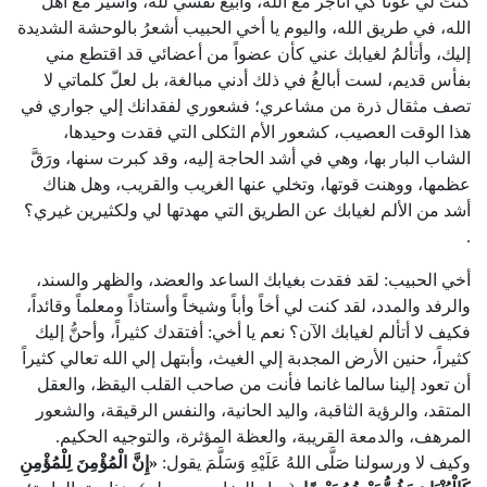
كنتَ لي عوناً كي أتاجر مع الله، وأبيع نفسي لله، وأسير مع أهل
الله، في طريق الله، واليوم يا أخي الحبيب أشعرُ بالوحشة الشديدة
إليك، وأتألمُ لغيابك عني كأن عضواً من أعضائي قد اقتطع مني
بفأس قديم، لست أبالغُ في ذلك أدني مبالغة، بل لعلّ كلماتي لا
تصف مثقال ذرة من مشاعري؛ فشعوري لفقدانك إلي جواري في
هذا الوقت العصيب، كشعور الأم الثكلى التي فقدت وحيدها،
الشاب البار بها، وهي في أشد الحاجة إليه، وقد كبرت سنها، ورَقَّ
عظمها، ووهنت قوتها، وتخلي عنها الغريب والقريب، وهل هناك
أشد من الألم لغيابك عن الطريق التي مهدتها لي ولكثيرين غيري؟
.
أخي الحبيب: لقد فقدت بغيابك الساعد والعضد، والظهر والسند،
والرفد والمدد، لقد كنت لي أخاً وأباً وشيخاً وأستاذاً ومعلماً وقائداً،
فكيف لا أتألم لغيابك الآن؟ نعم يا أخي: أفتقدك كثيراً، وأحنُّ إليك
كثيراً، حنين الأرض المجدبة إلي الغيث، وأبتهل إلي الله تعالي كثيراً
أن تعود إلينا سالما غانما فأنت من صاحب القلب اليقظ، والعقل
المتقد، والرؤية الثاقبة، واليد الحانية، والنفس الرقيقة، والشعور
المرهف، والدمعة القريبة، والعظة المؤثرة، والتوجيه الحكيم.
وكيف لا ورسولنا صَلَّى اللهُ عَلَيْهِ وَسَلَّمَ يقول:
«
إِنَّ
الْمُؤْمِنَ
لِلْمُؤْمِنِ