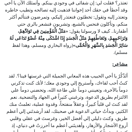
تعتذر؟ فقلت لي: إن شفائى في وجودي بينكم. وأتمثلك الآن يا أخي
وقد أخطأ في حقك أحد إخواننا فذهبت إليه تصالحه وتطيب خاطره
وتعتذر إليه وتقول: تخطئون فنعتذر إليكم، وتمرضون فنتألم أكثر
منكم، وتأكلون فنحس بالشبع، وتشربون فنشعر بالري حتي
أظفارنا.. كيف لا ورسولنا يقول:
«
مَثَلُ
الْمُؤْمِنِينَ
فِي
تَوَادِّهِمْ،
وَتَرَاحُمِهِمْ،
وَتَعَاطُفِهِمْ
مَثَلُ
الْجَسَدِ
إِذَا
اشْتَكَى
مِنْهُ
عُضْوٌ
تَدَاعَى
لَهُ
سَائِرُ
الْجَسَدِ
بِالسَّهَرِ
وَالْحُمَّى
»
(رواه البخاري ومسلم، وهذا لفظ
مسلم).
مشاعر
:
أتَذْكُرُ يا أخي الحبيب هذه المعاني الجميلة التي غرستها فينا؟. لقد
كنتُ أحب لقاءك، وأستريح إلي وجودي معك؛ لأنك كنت تذكرني
دوماً بالآخرة، وتعينني دوماً علي طاعة الله، وتحضني دوماً علي
الالتزام بطريق الدعوة، وترغبني كثيراً في الجهاد والتضحية. نعم
لقد كنتَ لي قلباً كبيراً، وعقلاً منفتحاً، وقدوة عملية، تعلمتُ منك
الكثير، وبدأتُ حياتي الدعوية في صحبتك، لقد أرشدتَني إلي أعظم
طريق، وكنتَ دليلي إلي أفضل الخير، وغرستَ في عقلي وقلبي
أروع الأشجار والأزهار، وأهديتَني أعظم ما أحرزتُ في دنياي، إذ