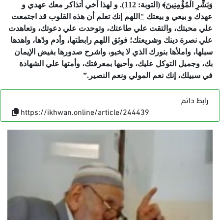
وَبَشِّرِ
الْمُؤْمِنِينَ﴾
(
التوبة
:
112
).
و
لهذا
أخي
أتذاكر
معك
عهدي
و
عهدك
و
بيعي
و
بيعتك
"
اللهم
إنك
تعلم
أن
هذه
القلوب
قد
اجتمعت
علي
محبتك،
والتقت
علي
طاعتك،
وتوحدت
علي
دعوتك،
وتعاهدت
علي
نصرة
دينك
وشريعتك؛
فوثق
اللهم
رابطتها،
وأدم
ودّها،
واهدها
سبلها،
واملأها
بنورك
الذي
لا
يخبو،
واشرح
صدورها
بفيض
الإيمان
بك،
وجميل
التوكل
عليك،
وأحيها
بمعرفتك،
وأمتها
علي
الشهادة
في
سبيلك،
إنك
نعم
المولي
ونعم
النصير
.”
رابط دائم
https://ikhwan.online/article/244439