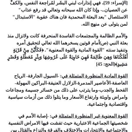
[الإسراء:
59
]
، فهي إنذارات لبني البشَر لمُراجعة النفس، والكفِّ
عن العصيان..- وإذا كان الله سبحانه وتعالي قد رفع عذاب"
الاستئصال "بعد البعثة المحمدية فان هناك عقوبة "الاستبدال"
لمن يتولى عن منهج الله.
والأمم الظالمة والمجتمعات الفاسدة المنحرفة كانت ولاتزال منذ
بعثة النبي (ص)أمام قوتين يسخرهما الله تعالي لتحقيق أمره
وتنفيذ سنته "القوة المادية والقوة المعنوية".
﴿فَكَأَيِّنْ مِنْ قَرْيَةٍ
أَهْلَكْنَاهَا وَهِيَ ظَالِمَةٌ فَهِيَ خَاوِيَةٌ عَلَى عُرُوشِهَا وَبِئْرٍ مُعَطَّلَةٍ وَقَصْرٍ
مَشِيدٍ﴾
[الحج:
45
]
القوة المادية المنظورة المتمثلة
في
: -السيول الجارفة- الرياح
العاصفة-الأعاصير المدمرة-الزلازل العنيفة-البراكين المهولة-
القحط والجدب-وما يترتب على ذلك من خسائر جسيمة ومجاعات
وامراض واوبئة وارتفاع الأسعار وما يتلوا ذلك من أزمات سياسية
واقتصادية واجتماعية.
القوة المعنوية غير المنظورة المتمثلة
في:
-إصابة الأمم في
شخصيتها الجماعية الاعتبارية حيث تفشت فيها الامراض النفسية
والاجتماعية والانتحارات
و
الاختلاف والفرقة والنزاع والقتال بين