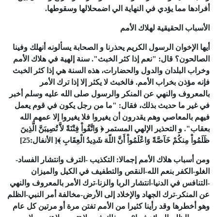
أفرادها مما يؤدي في النهاية الي اضمحلالها وسقوطها.
الأسباب
الحقيقية
لهلاك
الأمم
أيها الإخوان
الرسول الكريم يحذرنا و الصحابة يسألونه أنهلك وفينا
الصالحون؟ قال: "نعم إذا كثر الخبث".
سنة إلهية في هلاك الأمم
وخراب البلدان والدول والحضارات، هذه السنة هي إذا كثر الخبث
فإنه مؤذن بخراب الأمم.
فالخبث لا يكثر إلا إذا ترك الأمر
بالمعروف والنهي عن المنكر والرسول صلى الله عليه وسلم أخبر
في غير ما حديث بذلك، فقال: "ما من رجل يكون في قوم يعمل
فيهم بالمعاصي وهم يقدرون أن يغيروا فلا يغيروا إلا عمهم الله
بعقاب". و التحذير الإلهي المستمر
﴿ وَاتَّقُواْ فِتْنَةً لاَّ تُصِيبَنَّ الَّذِينَ
ظَلَمُواْ مِنكُمْ خَآصَّةً وَاعْلَمُواْ أَنَّ اللّهَ شَدِيدُ الْعِقَابِ ﴾
[ الأنفال:
25
]
ومن أسباب هلاك الأمم
إجمالا: التكذيب -الترف وانتشار الفساد-
الغلو-الكفر بنعم الله-النقص والتطفيف في الكيل والميزان
-التنافس في الدنيا-انتشار الربا والزنا-ترك الأمر بالمعروف والنهي
عن المنكر-ترك الجهاد والإخلاد إلى الأرض-مخالفة أمر النبي-
الظلم
وهو أخطرها
وقد رأينا كثيرا من الأمم تفتن مرة أو مرتين كل عام