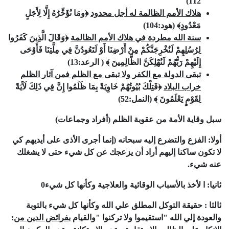
)
112
هلاك الأمم الظالمة له أجل محدود
﴿ومَا نُؤَخِّرُهُ إِلَّا لِأَجَلٍ
مَعْدُودٍ﴾
(هود:
104
)
سنة الله مطردة في هلاك الأمم الظالمة
﴿وَقَالَ الَّذِينَ كَفَرُوا
لِرُسُلِهِمْ لَنُخْرِجَنَّكُمْ مِنْ أَرْضِنَا أَوْ لَتَعُودُنَّ فِي مِلَّتِنَا فَأَوْحَى
إِلَيْهِمْ رَبُّهُمْ لَنُهْلِكَنَّ الظَّالِمِينَ ﴾ ( الرعد:
13
)
تبقى الدولة مع الكفر ولا تبقى مع الظلم فمن آثار الظلم
خراب البلاد
﴿فَتِلْكَ بُيُوتُهُمْ خَاوِيَةً بِمَا ظَلَمُوا إِنَّ فِي ذَلِكَ لَآَيَةً
لِقَوْمٍ يَعْلَمُونَ ﴾ (النمل:
52
)
سبل
وقاية
الأمة
من
عقوبة
الظلم (أفراد
وجماعات)
أولا: الفزع
والتضرع إليه سبحانه (
إنما أجرى الأذى على أيديهم كي
لا تكون ساكنا إليهم أراد أن يزعجك عن كل شيء حتى لا يشغلك
عنه شيء.
ثانيا: ا لأخذ بالأسباب الوقائية والعلاجية وكأنها كل شيء
0
ثالثا : حقيقة التوكل المطلق علي الله وكأنها كل شيء
بالتوبة
والعودة إلي الله "استقيموا ولا تركنوا "والقيام
بفرائض الدين من
: