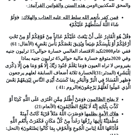
والمحق للمكذبين
0
وم
ن هذه السنن والقوانين القرآنية:
-
فمن كفر بأنعم الله سلط الله عليه العذاب والهلاك:
﴿وَلَوْ
شَاءَ اللَّهُ لَسَلَّطَهُمْ عَلَيْكُمْ﴾
﴿قُلْ هُوَ الْقَادِرُ عَلَى أَنْ يَبْعَثَ عَلَيْكُمْ عَذَاباً مِنْ فَوْقِكُمْ أَوْ مِنْ تَحْتِ
أَرْجُلِكُمْ أَوْ يَلْبِسَكُمْ شِيَعاً وَيُذِيقَ بَعْضَكُمْ بَأْسَ بَعْضٍ﴾
(الأنفال:
61
)
ففي عام
2008
تكبد الاقتصاد العالمي خسارة حوالي
15
ترليون جنيه
وفي
2020
متوقع خسارة مالية حوالي
45
ترليون جنيه بماذا
بفيروس لا تراه العيون ﴿وَمَا يَعْلَمُ جُنُودَ رَبِّكَ إِلَّا هُوَ وَمَا هِيَ إِلَّا ذِكْرَى
لِلْبَشَرِ﴾ (المدثر:
31
)
الخسارة ثلاثة أضعاف السابقة لعلهم يرجعون
﴿ظهر الْفَسَادُ فِي الْبَرِّ وَالْبَحْرِ بِمَا كَسَبَتْ أَيْدِي النَّاسِ لِيُذِيقَهُمْ بَعْضَ
الَّذِي عَمِلُوا لَعَلَّهُمْ يَرْجِعُونَ﴾(الروم :
41
)
لا يفلح الظالمون
﴿وَمَنْ أَظْلَمُ مِمَّنِ افْتَرَى عَلَى اللَّهِ كَذِبًا أَوْ
كَذَّبَ بِآَيَاتِهِ إِنَّهُ لَا يُفْلِحُ الظَّالِمُونَ﴾
(الأنعام
:
21
)
هلاك الأمة بظلمها
﴿وَضَرَبَ اللَّهُ مَثَلاً قَرْيَةً كَانَتْ آَمِنَةً
مُطْمَئِنَّةً يَأْتِيهَا رِزْقُهَا رَغَداً مِنْ كُلِّ مَكَانٍ فَكَفَرَتْ بِأَنْعُمِ اللَّهِ
فَأَذَاقَهَا اللَّهُ لِبَاسَ الْجُوعِ وَالْخَوْفِ بِمَا كَانُوا يَصْنَعُونَ﴾
(النحل: