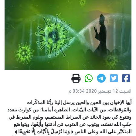
السبت 12 ديسمبر 2020 03:34 م
أيها الإخوان
بين الحين والحين يرسل إلينا ربُّنا المذكّرات
والمُوقظات، من الآيات البيّنات، الظاهرة أمامنا؛ من كوارث تتعدد
وتتنوع كي يعود الحائد عن الصراط المستقيم، ويلوم المفرط في
جنْبِ الله نفسَه، ويتوب عن الذنوب مَن أدمَنَها وأَلِفَها، ويتواضَع
المتكبِّر على الله وعلى الناس ﴿ وَمَا نُرْسِلُ بِالْآيَاتِ إِلَّا تَخْوِيفًا ﴾