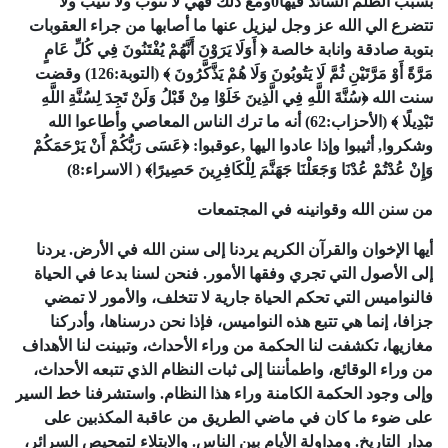
بسبب الظلم السائد فيها
0
ومع ذلك فهي لا تتوب ولا تنيب ولا
تتضرع الي الله عز وجل ليزيل عنها ما أصابها من جراء العقوبات
بتوبة صادقة وانابة خالصة ﴿ أَوَلَا يَرَوْنَ أَنَّهُمْ يُفْتَنُونَ فِي كُلِّ عَامٍ
مَرَّةً أَوْ مَرَّتَيْنِ ثُمَّ لَا يَتُوبُونَ وَلَا هُمْ يَذَّكَّرُونَ ﴾ (التوبة:
126
)
وقضت
سنت الله ﴿سُنَّةَ اللَّهِ فِي الَّذِينَ خَلَوْا مِنْ قَبْلُ وَلَنْ تَجِدَ لِسُنَّةِ اللَّهِ
تَبْدِيلًا ﴾ (الأحزاب:
62
)
أنه ما ترك الناس المعاصي وأطاعوا الله
وشكروا, أثيبوا وإذا عادوا اليها ,عوقبوا: ﴿عَسَى رَبُّكُمْ أَنْ يَرْحَمَكُمْ
وَإِنْ عُدْتُمْ عُدْنَا وَجَعَلْنَا جَهَنَّمَ لِلْكَافِرِينَ حَصِيرًا﴾ ( الاسراء:
8
)
من
سنن
الله
وقوانينه
في
المجتمعات
أيها الإخوان
والقرآن الكريم يردنا إلى سنن الله في الأرض. يردنا
إلى الأصول التي تجري وفقها الأمور. فنحن لسنا بدعا في الحياة
فالنواميس التي تحكم الحياة جارية لا تتخلف، والأمور لا تمضي
جزافا، إنما هي تتبع هذه النواميس، فإذا نحن درسناها، وأدركنا
مغازيها، تكشفت لنا الحكمة من وراء الأحداث، وتبينت لنا الأهداف
من وراء الوقائع، واطمأنننا إلى ثبات النظام الذي تتبعه الأحداث،
وإلى وجود الحكمة الكامنة وراء هذا النظام. واستشرفنا خط السير
على ضوء ما كان في ماضي الطريق من عاقبة المكذبين على
مدار التاريخ. ومداولة الأيام بين الناس. والابتلاء لتمحيص السرائر،