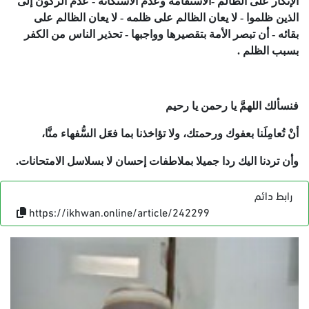
الإنكار على الظالم -الاستقامة وعدم الاستكانة - عدم الركون إلى
الذين ظلموا - لا يعان الظالم على ظلمه - لا يعان الظالم على
بقائه - أن تبصر الأمة بتقصيرها وواجبها - تحذير الناس من الكفر
بسبب الظلم .
فنسألك اللهمَّ يا رحمن يا رحيم
أنْ تُعامِلَنا بعفوك ورحمتك، ولا تؤاخذنا بما فعَل السُّفهاء منَّا،
وأن تردنا اليك ردا جميلا بملاطفات إحسان لا بسلاسل الامتحانات.
رابط دائم
https://ikhwan.online/article/242299