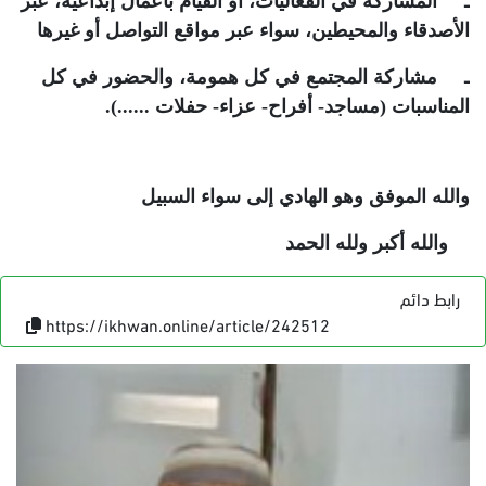
ـ المشاركة في الفعاليات، أو القيام بأعمال إبداعية، عبر
الأصدقاء والمحيطين، سواء عبر مواقع التواصل أو غيرها
ـ مشاركة المجتمع في كل همومة، والحضور في كل
المناسبات (مساجد- أفراح- عزاء- حفلات ......).
والله الموفق وهو الهادي إلى سواء السبيل
والله أكبر ولله الحمد
رابط دائم
https://ikhwan.online/article/242512