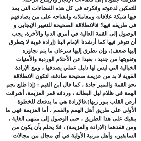
للتمكين لدعوته وفكرته في كل هذه الفضاءات التي يمد
فيها شبكة علاقاته ومعاملاته وانفتاحه على من يصادفهم
في طريقه فيها؛ فالانطلاقة الصحيحة للتغيير الإيجابي و
الوصول إلى القمة العالية في أمري الدنيا والآخرة، يجب
أن تتوفر فيها كما أرشدنا الإمام البنا (إرادة قوية لا يتطرق
إليها ضعف)، وإن تطرق إليها سرعان ما يتم تجاوزه
وتقويتها من جديد ، بعيدا عن الأحلام الوردية والأمنيات
الخيالية التي ليس لها دليل عملي يصدقها ، ومع الإرادة
القوية لا بد من عزيمة صحيحة صادقة، لتكون الانطلاقة
نحو القمة والتميز جادة ، كما قال ابن القيم : (إذا طلع نجم
الهمة في ظلام ليل البطالة ، وردفه قمر العزيمة، أشرقت
أرض القلب بنور ربها).فالإرادة هي ما يدفعك للخطوة
الأولى على طريق أهل الهمم والقمم ، أما العزيمة فهي ما
يبقيك على هذا الطريق ، حتى الوصول إلى منتهى الغاية ،
ومن فقدهما (الإرادة والعزيمة) ، فلا يحلم بأن يكون من
السابقين، وأهل مرتبة الأولية في أي مجال من مجالات