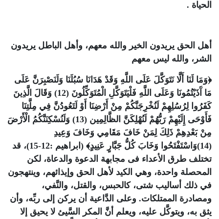
الحياة .
أهل الحق يريدون الخير والله معهم، وأهل الباطل يريدون
الشر، والله ليس معهم
﴿وَمَا لَنَا أَلَّا نَتَوَكَّلَ عَلَى اللَّهِ وَقَدْ هَدَانَا سُبُلَنَا وَلَنَصْبِرَنَّ عَلَى
مَا آَذَيْتُمُونَا وَعَلَى اللَّهِ فَلْيَتَوَكَّلِ الْمُتَوَكِّلُونَ (12) وَقَالَ الَّذِينَ
كَفَرُوا لِرُسُلِهِمْ لَنُخْرِجَنَّكُمْ مِنْ أَرْضِنَا أَوْ لَتَعُودُنَّ فِي مِلَّتِنَا
فَأَوْحَى إِلَيْهِمْ رَبُّهُمْ لَنُهْلِكَنَّ الظَّالِمِين (13) وَلَنُسْكِنَنَّكُمُ الْأَرْضَ
مِنْ بَعْدِهِمْ ذَلِكَ لِمَنْ خَافَ مَقَامِي وَخَافَ وَعِيدِ
(14)وَاسْتَفْتَحُوا وَخَابَ كُلُّ جَبَّارٍ عَنِيدٍ﴾ (ابراهيم :12-15)، قد
تختلف طرق الأعداء فى مجابهة الدعوة والدعاة، لكن
المحصلة واحدة، وهي الكيد لأهل الحق وإيذائهم، وينتهجون
في ذلك أساليب شتى، كالحبس، والقتل، والنَّفي،
ومصادرة الممتلكات. وعلى الدَّاعية أن يركن إلى ربِّه، وأن
يثق به، ويتوكَّل عليه، ويعلم أنَّ المكر السَّيئ لا يحيق إلا