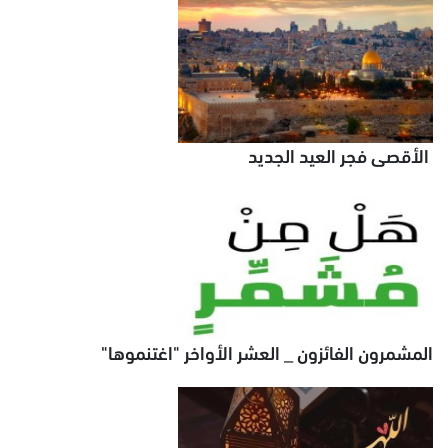
الأقصى فجر العيد الجديد
المشمرون الفائزون _ العشر الأواخر "اغتنموها"