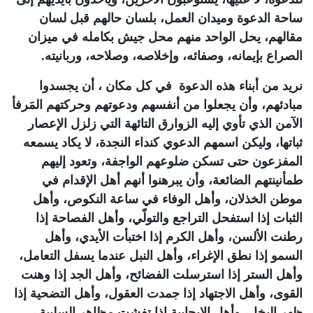
ساحة الدعوة وميدان العمل، بلسان حالهم قبل لسان
مقالهم، يحل الواحد منهم محل جيش بكامله في ميزان
الصراع بإيمانه، وصفائه، وإخلاصه، وصلاحه، وربانيته.
نريد من أبناء هذه الدعوة في كل مكان ، أن يجسدوا
مبادئهم، وأن يجعلوا من أنفسهم ودعوتهم وحركتهم المَرفأ
الآمن الذي تأوي إليه الزوارق التائهة التي زلزل الإعصار
ثباتها، وليكن اسمهم الدعوي كنداء النجدة، لا يكاد يسمعه
المفزعون حتى تسكن ضلوعهم الواجفة، وتعود إليهم
طمأنينتهم الضائعة، وأن يبرهنوا أنهم أهل الإقدام في
موطن الخذلان، وأهل الوفاء في ساعة النكوص، وأهل
الثبات إذا استفحل التراجع والتولّي، وأهل الفصاحة إذا
رطنت الألسن، وأهل الكرم إذا اختبأت الأيدي، وأهل
السمو إذا نطق الإغراء، وأهل النبل عندما يسفل التعامل،
وأهل الستر إذا استرسلت الفضائح، وأهل الجد إذا وهنت
القوى، وأهل الاجتهاد إذا جمدت العقول، وأهل التضحية إذا
ظهر البخل، وأهل الإيجابية إذا تفشت مظاهر السلبية ،