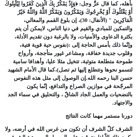
بأهله، كما قال عزَّ وجل: ﴿وَإِذْ يَمْكُرُ بِكَ الَّذِينَ كَفَرُوا لِيُثْبِتُوكَ
أَوْ يَقْتُلُوكَ أَوْ يُخْرِجُوكَ وَيَمْكُرُونَ وَيَمْكُرُ اللَّهُ وَاللَّهُ خَيْرُ
الْمَاكِرِينَ " (الأنفال: 30)، إن بلوغ القمم والمعالي،
والتمكين للمبادي والقيم في دنيا الناس، لايمكن أن يتم
بكثرة الدعاوى والأمنيات، ولا بالرغبة دون تقديم الأدلة،
وإنّما ذلك بأمس الحاجة إلى :(نفوس حية قوية فتية،
وقلوب جديدة خفاقة، ومشاعر غيور متأججة، وأرواح
طموحة متطلعة متوثبة، تتخيل مثلا عليا، وأهدافا سامية
لتسمو نحوها وتتطلع إليها ثم تصل)،كما قال الأمام الشهيد
حسن البنا رحمه الله.إن الوصول إلى مثل هذه النفوس
المرجّحة في موازين الصراع والتدافع، إنّما يكون
بالتضحيات والعمل الجاد الشاقّ ، والتحليق في سماء الجد
والاجتهاد.
دورنا مستمر مهما كانت النتائج
الشرف كلّ الشرف أن تكون من غرس الله في أرضه، ولا