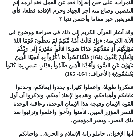
الثمرات، على حين إنه إذا قعد عن العمل فقد لزمه إثم
التقصير، وضاع منه أجر الجهاد وحرم الإفادة قطعا، فأي
الفريقين خير مقاما وأحسن نديا ؟
وقد أشار القرآن الكريم إلى ذلك في صراحة ووضوح في
الآية الكريمة: ﴿وإِذَ قَالَتْ أُمَّةٌ مِّنْهُمْ لِمَ تَعِظُونَ قَوْمًا اللهُ
مُهْلِكُهُمْ أَوْ مُعَذِّبُهُمْ عَذَابًا شَدِيدًا قَالُواْ مَعْذِرَةً إِلَى رَبِّكُمْ
وَلَعَلَّهُمْ يَتَّقُونَ (164) فَلَمَّا نَسُواْ مَا ذُكِّرُواْ بِهِ أَنجَيْنَا الَّذِينَ
يَنْهَوْنَ عَنِ السُّوءِ وَأَخَذْنَا الَّذِينَ ظَلَمُواْ بِعَذَابٍ بَئِيسٍ بِمَا كَانُواْ
يَفْسُقُونَ﴾ (الأعراف: 164- 165)
ففكروا طويلا، واعملوا كثيرا،و جددوا إيمانكم، وحددوا
غاياتكم وأهدافكم، وتقدموا لإنقاذ أمتكم، وتذكروا أن أول
القوة الإيمان ونتيجة هذا الإيمان الوحدة، وعاقبة الوحدة
النصر المؤزر المبين. فآمنوا وتآخوا واعلموا وترقبوا بعد
ذلك النصر.. وبشر المؤمنين.
أيها الإخوان، حاملو راية الإسلام و الحرية... واجباتكم