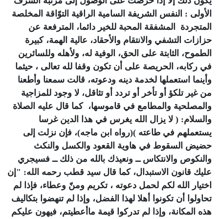
يكون ذلك إلاّ إذا حرَصْت على الوصول إلى مرتبة الشرف
الأولى : النفس الشريفة السامية الراقية التوّاقة المخلصة
المتجردة المشفقة المحبة للخير دائما، المترفعة عن
حزازات التشفي والانتقام والأحقاد، عالية الهمة، كبيرة
الطموح، الثابتة على الحق، الوفية له، ولأهله وللسائرين
في ركابه، الحريصة على أن تكون وقفا لله تعالى ، حيثما
وأينما استعملها لخدمة دينه ودعوته، قالت سمعنا وأطعنا
من غير تلكؤ أو تأخر أو تردد أو تثاقل، لا وجود للمزاجية
والمصلحية والمطامع في قاموسها، كما قال عليه الصلاة
والسلام: ( لا يزال الله يغرس في هذا الدين غرسا
يستعملهم في طاعته )(رواه ابن ماجه)، فإن نزلت إلى
حضيض السقوط في هاوية القعود والكسل والنكث
والنكوص والانتكاس ــ ونعيذك بالله من ذلك ــ فسيجري
عليك قانون الاستبدال، كما قال سيد قطب رحمه الله: "إن
اختيار الله لكم لحمل دعوته ، تكريم ومنّ وعطاء، فإذا لم
تحاولوا أن تكونوا أهلا لهذا الفضل، وإذا لم تنهضوا بتكاليف
هذه المكانة، وإذا لم تدركوا قيمة ماأعطيتم، فيهون عليكم