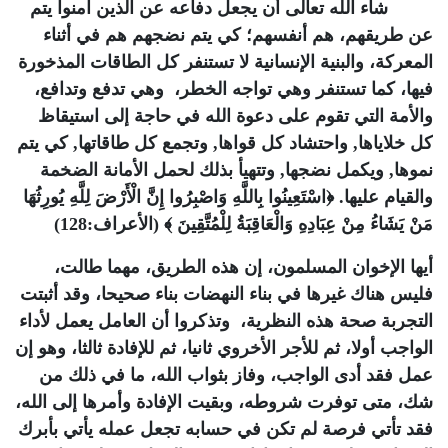
شاء الله تعالى أن يجعل دفاعه عن الذين آمنوا يتم
عن طريقهم، هم أنفسهم؛ كي يتم نضجهم هم في أثناء
المعركة، والبنية الإنسانية لا تستنفر كل الطاقات المذخورة
فيها، كما تستنفر وهي تواجه الخطر، وهي تدفع وتدافع،
والأمة التي تقوم على دعوة الله في حاجة إلى استيقاظ
كل خلاياها, واحتشاد كل قواها, وتجمع كل طاقاتها, كي يتم
نموها, ويكمل نضجها, وتتهيأ بذلك لحمل الأمانة الضخمة
والقيام عليها. ﴿اسْتَعِينُوا بِاللَّهِ وَاصْبِرُوا إِنَّ الْأَرْضَ لِلَّهِ يُورِثُهَا
مَنْ يَشَاءُ مِنْ عِبَادِهِ وَالْعَاقِبَةُ لِلْمُتَّقِينَ ﴾ (الأعراف:128)
أيها الإخوان المسلمون، إن هذه الطريق، مهما طالت،
فليس هناك غيرها في بناء النهضات بناء صحيحا، وقد أثبتت
التجربة صحة هذه النظرية، وتذكروا أن العامل يعمل لأداء
الواجب أولا، ثم للأجر الأخروي ثانيا، ثم للإفادة ثالثا، وهو إن
عمل فقد أدى الواجب، وفاز بثواب الله، ما في ذلك من
شك، متى توفرت شروطه، وبقيت الإفادة وأمرها إلى الله،
فقد تأتي فرصة لم تكن في حسابه تجعل عمله يأتي بأبرك