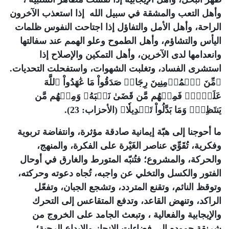
وأهل التعب والمشقة في سبيل الله إذا استعذب الآخرون
الراحة، وأهل الأمل والتفاؤل إذا اجتاحت النفوس ظلمات
اليأس والتشاؤم، وأهل الطموح وعلو الهمم عند سفالتها
وانعدامها لدى الآخرين، وأهل التمكين والإصلاح إذا
استشرى الفساد، وتغلبت الشهوات، واستفحلت التحديات.
﴿مِّنَ ٱلۡمُؤۡمِنِينَ رِجَالٞ صَدَقُواْ مَا عَٰهَدُواْ ٱللَّهَ
عَلَيۡهِۖ فَمِنۡهُم مَّن قَضَىٰ نَحۡبَهُۥ وَمِنۡهُم مَّن
يَنتَظِرُۖ وَمَا بَدَّلُواْ تَبۡدِيلٗا﴾ (الأحزاب: 23).
ما أحوجنا إلى هبّة إيمانية صادقة مؤثرة، وانتفاضة تربوية
وفكرية، تُقَوِّي عناصر الغَيْرة على الفكرة، والمنهج،
والحركة، والمشروع؛ فتُنبّه المتورط والغارق في أوحال
الفتور والكسل والتخلي عن واجبه، تُجاه دعوته وحركته،
وتوقظ النائم، وتقنع المتردد، وتشجع الجبان، وتفعّل
الراكد، وتنهض القاعد، وتدفع المتقاعس إلى التحرك
والإيجابية والفعالية ، وتبعث الجامد على الخروج من
شرنقة جموده إلى فضاءات الإنجاز والإبداع الرحبة؛