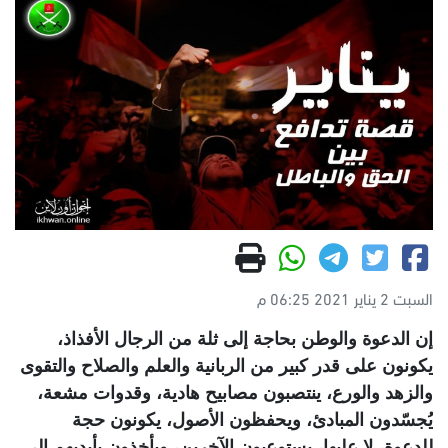
السبت 2 يناير 2021 06:25 م
إن الدعوة والوطن بحاجة إلى ثلة من الرجال الأفذاذ،
يكونون على قدر كبير من الربانية والعلم والصلاح والتقوى
والزهد والورع، ينتصبون مصابيح هادية، وقدوات مشعة،
يُجسّدون المبادئ، ويحفظون الأصول، يكونون حجة
للدعوة، لا عليها، يستوعبون الآخرين، ويأخذون بأيديهم إلى