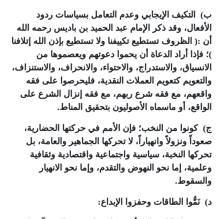
ب) التكيف الإيجابي وعدم التعامل بسياسات ردود
الأفعال، وقد ذكر الإمام عبد الحميد بن باديس رحمه الله
أن :( الظروف تستطيع تكييفنا ولا تستطيع بإذن الله إتلافنا
)؛ فإذا أراد الدعاة أن يحموا دعوتهم ويعصموها من
الانسياق، والاستدراج، والاحتواء، والانحراف، والاستنزاف،
والتعويم كتعويم العملات النقدية، فليحرصوا على فقه
واقعهم، مع فقه شرع ربهم، مع فقه إنزال الشرع على
الواقع، أو ماسماه الأصوليون بتحقيق المناط.
ج) كونوا من النخب؛ فإن الأمم في حركتها الحضارية،
صعوداً ونزولاً وانهياراً، لا تحركها الجماهير والعامة، بل
تحركها النخبة، سياسية واجتماعية واقتصادية وثقافية
وعلمية، إما نحو النهوض والتقدم، وإما نحو الانهيار
والسقوط.
د) نَمُّوا الطاقات وحفزوا الإبداع: