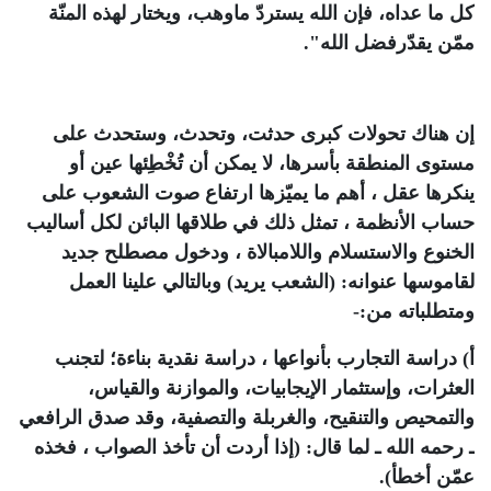
كل ما عداه، فإن الله يستردّ ماوهب، ويختار لهذه المنّة
ممّن يقدّرفضل الله".
إن هناك تحولات كبرى حدثت، وتحدث، وستحدث على
مستوى المنطقة بأسرها، لا يمكن أن تُخْطِئها عين أو
ينكرها عقل ، أهم ما يميّزها ارتفاع صوت الشعوب على
حساب الأنظمة ، تمثل ذلك في طلاقها البائن لكل أساليب
الخنوع والاستسلام واللامبالاة ، ودخول مصطلح جديد
لقاموسها عنوانه: (الشعب يريد) وبالتالي علينا العمل
ومتطلباته من:-
أ) دراسة التجارب بأنواعها ، دراسة نقدية بناءة؛ لتجنب
العثرات، وإستثمار الإيجابيات، والموازنة والقياس،
والتمحيص والتنقيح، والغربلة والتصفية، وقد صدق الرافعي
ـ رحمه الله ـ لما قال: (إذا أردت أن تأخذ الصواب ، فخذه
عمّن أخطأ).