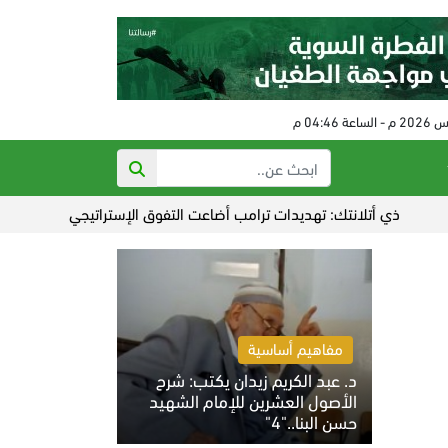
أتلانتك: تهديدات ترامب أضاعت التفوق الإستراتيجي على إيران
عدوان
مفاهيم أساسية
د. عبد الكريم زيدان يكتب: شرح
الأصول العشرين للإمام الشهيد
حسن البنا.."4"