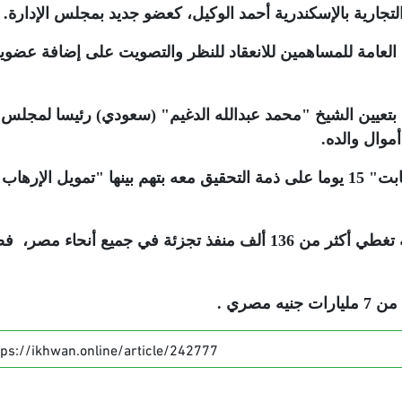
تجارية بالإسكندرية أحمد الوكيل، كعضو جديد بمجلس الإدارة.
 العامة للمساهمين للانعقاد للنظر والتصويت على إضافة عضوي
 بتعيين الشيخ "محمد عبدالله الدغيم" (سعودي) رئيسا لمجلس
موال والده.
والشهر الماضي، قررت نيابة الانقلاب حبس "ثابت" 15 يوما على ذمة التحقيق معه بتهم بينها "تمويل الإرهاب
وتمتلك "جهينة" 4 مصانع، وشبكة توزيع ضخمة تغطي أكثر من 136 ألف منفذ تجزئة في جميع أنحاء مصر
صري .
tps://ikhwan.online/article/242777