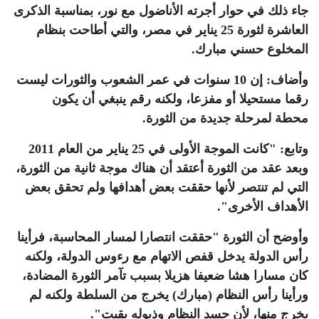
جاء ذلك في حوار أجرته الأناضول مع نور، بمناسبة الذكرى
العاشرة لثورة 25 يناير في مصر، والتي أطاحت بنظام
المخلوع حسني مبارك.
وأضاف: إن 10 سنوات في عمر الشعوب والثورات ليست
رقما مستحيلا أو مفزعا، ولكنه رقم ينبغي أن يكون
محطة لمرحلة جديدة من الثورة.
وتابع: "كانت الموجة الأولى في 25 يناير من العام 2011
وبعد عقد من الثورة أعتقد أن هناك موجة ثانية من الثورة،
التي لم تنتصر لأنها حققت بعض أهدافها ولم تحقق بعض
الأهداف الأخرى".
وأوضح أن الثورة "حققت انتصارا لمسار المحاسبة، فرأينا
رأس الدولة يدخل قفص الاتهام مع رءوس الدولة، ولكنه
كان مسارا هشا ضعيفا هزيلا بسبب تآمر الثورة المضادة،
ورأينا رأس النظام (مبارك) يخرج من السلطة ولكنه لم
يخرج منها، لأن جسد النظام وذيوله بقيت".