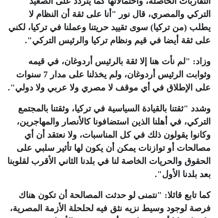
التقاربات الحاصلة، واحتمالاتها كما يتردد على الصعيد
التركي والمصري، قال نور "أنا على ثقة أن النظام لا
يطلب (من تركيا) سوى تقييد حريتنا وعملنا في تركيا، لكني
على ثقة أيضا في قيم ونظام تركيا والرئيس التركي".
وزاد: "لم نأت هنا إلا ثقة بالرئيس أردوغان، في قيمه
وثوابت الرئيس أردوغان، ولم يخذلنا على مدار 7 سنوات
على الإطلاق في أي موقف لا مصري ولا عربي ولا دولي".
وشدد "ثقتنا بالقيادة السياسية في تركيا، وثقتنا بالمجتمع
التركي، في أهلنا الذين استضافونا كالأنصار والمهاجرين،
وكانوا يقولون ذلك في كل المناسبات، ولا نعتقد أن أي
مصالحات أو توازنات يمكن أن يكون لها تأثير سلبي على
الحقوق والحريات الخاصة لنا في بلدنا الثاني الأقرب لقلوبنا
بعد بلدنا الأول".
كما تابع قائلا: "نتمنى لو حدثت المصالحة أن تكون هناك
فرصة لوجود وسيط نزيه نثق فيه لحلحلة الأزمة المصرية،