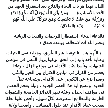
الليل، فهذا هو باب النجاة والفلاح بعد استفراغ الجهد من
الأخذ بالأسباب ﴿...... وَمَنْ يَتَّقِ اللَّهَ يَجْعَلْ لَهُ مَخْرَجًا (2)
وَيَرْزُقْهُ مِنْ حَيْثُ لا يَحْتَسِبُ وَمَنْ يَتَوَكَّلْ عَلَي اللَّهِ فَهُوَ
حَسْبُهُ ....... (3)﴾ (الطلاق).
فالدعاء الدعاء استمطارا للرحمات والنفحات الربانية
ونصر الله آت لامحالة، ووعده صدق :
( اللّهم هب لنا توفيقا ينير الطّريق، وهداية تقي العثرات،
وعناية تأخذ باليد إلى الحق، ويقينا يزيل اللّبس في مواطن
الشبهات، وتأييدا يثبّت الأقدام في مواقع الزلل ، وثباتا
يعصم من الفرار في ميادين الصّراع بين الخير والشّر،
وصبرا يزع عن النّكوص على الأقدام، وشجاعة تفلّ
الحديد، وتنسخ آية هذا العصر الجديد ، وبيانا يفحم الخصم
في مواقف الجدل، وعفّة تقهر الغرائز الجامحة والشهوات
العارمة والمطامع المعترضة بكلّ سبيل، وأفض علينا لطفا
يصحب خفايا الأقدار عند حلول المصائب ، وأصحبنا ولاية