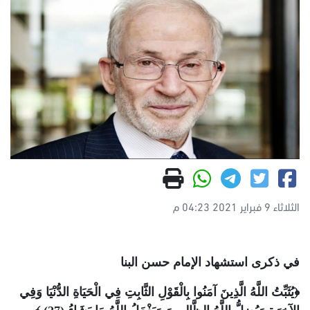
الثلاثاء 9 فبراير 2021 04:23 م
في ذكرى استشهاد الإمام حسن البنا
﴿يُثَبِّتُ اللَّهُ الَّذِينَ آمَنُوا بِالْقَوْلِ الثَّابِتِ فِي الْحَيَاةِ الدُّنْيَا وَفِي