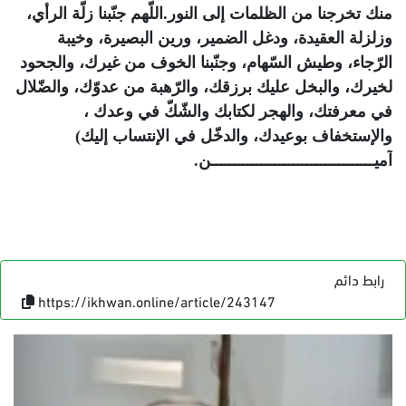
منك تخرجنا من الظلمات إلى النور.اللّهم جنّبنا زلّة الرأي،
وزلزلة العقيدة، ودغل الضمير، ورين البصيرة، وخيبة
الرّجاء، وطيش السّهام، وجنّبنا الخوف من غيرك، والجحود
لخيرك، والبخل عليك برزقك، والرّهبة من عدوّك، والضّلال
في معرفتك، والهجر لكتابك والشّكّ في وعدك ،
والإستخفاف بوعيدك، والدخّل في الإنتساب إليك)
آميــــــــــــــــــــــــــــــــــــن.
رابط دائم
https://ikhwan.online/article/243147