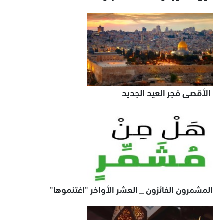
الأقصى فجر العيد الجديد
المشمرون الفائزون _ العشر الأواخر "اغتنموها"