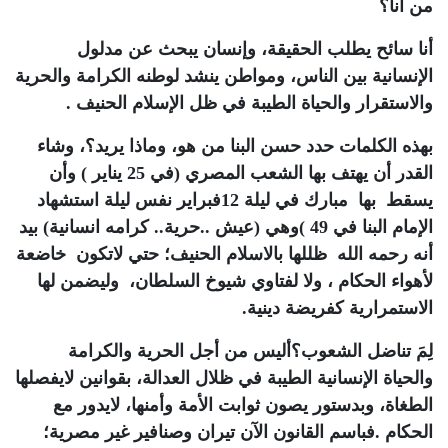
من أنا؟
أنا سائح يطلب الحقيقة، وإنسان يبحث عن مدلول
الإنسانية بين الناس، ومواطن ينشد لوطنه الكرامة والحرية
والاستقرار والحياة الطيبة في ظل الإسلام الحنيف .
بهذه الكلمات حدد حسن البنا من هو، وماذا يريد؟، وشاء
القدر أن يهتف بها الشعب المصري (في 25 يناير ) وأن
يسقط بها مبارك في ليلة 12فبراير نفس ليلة استشهاد
الإمام البنا في 49 )وهي (عيش ..حرية.. كرامه انسانية) بيد
أنه رحمه الله ظللها بالاسلام الحنيف؛ حتي لاتكون خاضعة
لأهواء الحكام ، ولا لفتاوي شيوخ السلطان، وليضمن لها
الاستمرارية كفريضة دينية.
لِمَ تناضل الشعوب؟أليس من أجل الحرية والكرامة
والحياة الإنسانية الطيبة في ظلال العدالة، بقوانين لايفصلها
الطغاة، وبدستور يصون ثوابت الأمة وأمنها، لايدور مع
الحكام .فباسم القانون الآن تيران وصنافير غير مصرية؛