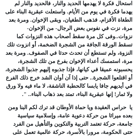
استحال فكرة لا يهدمها الحديد والنار، فالحديد والنار لم
يهدما فكرة في يوم من الأيام. واستعلت عبقرية البناء على
الطغاة الأقزام، فذهب الطغيان، وبقى الإخوان. ومرة بعد
مرة، نزت في نفوس بعض الرجال- من الإخوان-
نزوات..وفى كل مرة سقط أصحاب هذه النزوات كما
تسقط الورقة الجافة من الشجرة الضخمة، أو انزوت تلك
النزوة، ولم تستطع أن تحدث حدثا في الصفوف. ومرة بعد
مرة، استمسك أعداء الإخوان بفرع من تلك الشجرة،
يحسبونه عميقا في كيانها، فإذا جذبوه إليهم جذبوا الشجرة،
أو اقتلعوا الشجرة.. حتى إذا آن أوان الشد خرج ذلك الفرع
في أيديهم جافا يابسا كالحطبة الناشفة، لا ماء فيه ولا ورق
ولا ثمار! إنها عبقرية البناء، تمتد بعد ذهاب البناء.. ".
يا حراس العقيدة ويا حماة الأوطان قد ترك لكم البنا ومن
بعده ميراثا من حركة دعوية عامة، وإسلامية سياسية
جامعة، حركة تعتمد التربية والتكوين والتأهيل من الفرد
حتى الحكومة، مرورا بالأسرة، حركة عالمية تعمل على