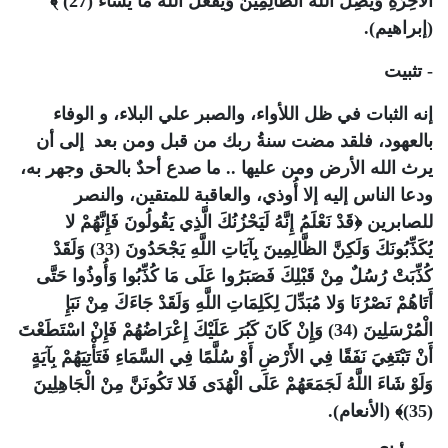
الآخِرَةِ وَيُضِلُّ اللَّهُ الظَّالِمِينَ وَيَفْعَلُ اللَّهُ مَا يَشَاءُ (27) ﴾
(إبراهيم).
- تثبيت
إنه الثبات في ظل اللأواء، والصبر علي البلاء، و الوفاء
بالعهود، فلقد مضت سنةُ ربك من قبل ومن بعد إلى أن
يرث الله الأرض ومن عليها .. ما صدع أحدٌ بالحق وجهر به،
ودعا الناس إليه إلا أُوذي، والعاقبة للمتقين، والنصر
للصابرين ﴿قَدْ نَعْلَمُ إِنَّهُ لَيَحْزُنُكَ الَّذِي يَقُولُونَ فَإِنَّهُمْ لا
يُكَذِّبُونَكَ وَلَكِنَّ الظَّالِمِينَ بِآيَاتِ اللَّهِ يَجْحَدُونَ (33) وَلَقَدْ
كُذِّبَتْ رُسُلٌ مِنْ قَبْلِكَ فَصَبَرُوا عَلَى مَا كُذِّبُوا وَأُوذُوا حَتَّى
أَتَاهُمْ نَصْرُنَا وَلا مُبَدِّلَ لِكَلِمَاتِ اللَّهِ وَلَقَدْ جَاءَكَ مِنْ نَبَإِ
الْمُرْسَلِينَ (34) وَإِنْ كَانَ كَبُرَ عَلَيْكَ إِعْرَاضُهُمْ فَإِنْ اسْتَطَعْتَ
أَنْ تَبْتَغِيَ نَفَقًا فِي الأَرْضِ أَوْ سُلَّمًا فِي السَّمَاءِ فَتَأْتِيَهُمْ بِآيَةٍ
وَلَوْ شَاءَ اللَّهُ لَجَمَعَهُمْ عَلَى الْهُدَى فَلا تَكُونَنَّ مِنْ الْجَاهِلِينَ
(35)﴾ (الأنعام).