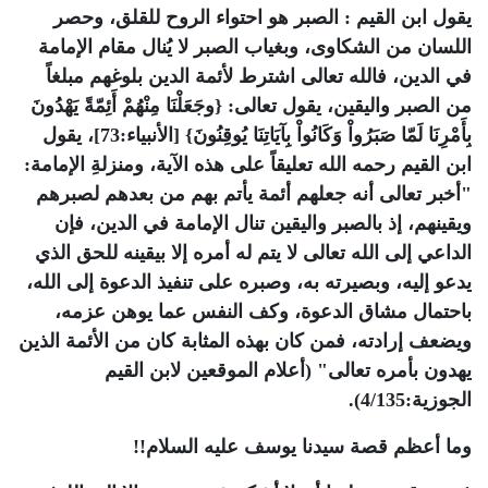
يقول ابن القيم : الصبر هو احتواء الروح للقلق، وحصر
اللسان من الشكاوى، وبغياب الصبر لا يُنال مقام الإمامة
في الدين، فالله تعالى اشترط لأئمة الدين بلوغهم مبلغاً
من الصبر واليقين، يقول تعالى: {وجَعَلْنَا مِنْهُمْ أَئِمّةً يَهْدُونَ
بِأَمْرِنَا لَمّا صَبَرُواْ وَكَانُواْ بِآيَاتِنَا يُوقِنُونَ} [الأنبياء:73]، يقول
ابن القيم رحمه الله تعليقاً على هذه الآية، ومنزلةِ الإمامة:
"أخبر تعالى أنه جعلهم أئمة يأتم بهم من بعدهم لصبرهم
ويقينهم، إذ بالصبر واليقين تنال الإمامة في الدين، فإن
الداعي إلى الله تعالى لا يتم له أمره إلا بيقينه للحق الذي
يدعو إليه، وبصيرته به، وصبره على تنفيذ الدعوة إلى الله،
باحتمال مشاق الدعوة، وكف النفس عما يوهن عزمه،
ويضعف إرادته، فمن كان بهذه المثابة كان من الأئمة الذين
يهدون بأمره تعالى" (أعلام الموقعين لابن القيم
الجوزية:4/135).
وما أعظم قصة سيدنا يوسف عليه السلام!!