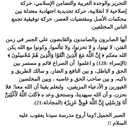
التحرير والوحدة العربية والتضامن الإسلامي، حركة
إصلاحية لا انقلابية، حركة تجديدية اجتهادية معتدلة بين
محكمات الأصل ومقتضيات العصر، حركة توفيقية تجمع
الناس المختلفين.
أيها الصابرون والصامدون والقابضون علي الجمر في زمن
الفتن: لا تهنوا، و لا تحزنوا، ولا تتألموا، وكونوا مع الله يكن
الله معكم ﴿ إِنَّ اللَّهَ مَعَ الَّذِينَ اتَّقَوْا وَالَّذِينَ هُمْ مُحْسِنُونَ ﴾
(الإسراء :128) و اعلموا أن الصراع قائم و مستمر بين
الحق و الباطل، و بين النافع و الضار، و سالك الطريق و
ناكبه، و بين صاحب الحق و غاصبه ، وبين المخلصين
الغيورين و اﻷدعياء المزيفين، ولنعلم يقينا أن الله معنا؛ فلا
نحزن، و أن الله سيهدينا، ونستحق وعد ه ﴿كَتَبَ اللَّهُ لَأَغْلِبَنَّ
أَنَا وَرُسُلِي إِنَّ اللَّهَ قَوِيٌّ عَزِيزٌ﴾ (المجادلة:21).
الصبر الجميل؟وما أروع مدرسة سيدنا يعقوب عليه
السلام !!