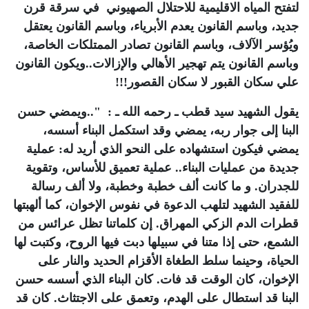
لتفتح المياه الاقليمية للاحتلال الصهيوني في سرقة قرن
جديد، وباسم القانون يعدم الأبرياء، وباسم القانون يعتقل
ويُؤسر الآلاف، وباسم القانون تصادر الممتلكات الخاصة،
وباسم القانون يتم تهجير الأهالي والإزالات..ويكون القانون
علي سكان القبور لا سكان القصور!!!
يقول الشهيد سيد قطب ـ رحمه الله ـ : "..ويمضي حسن
البنا إلى جوار ربه، يمضي وقد استكمل البناء أسسه،
يمضي فيكون استشهاده على النحو الذي أريد له: عملية
جديدة من عمليات البناء.. عملية تعميق للأساس، وتقوية
للجدران. و ما كانت ألف خطبة وخطبة، ولا ألف رسالة
للفقيد الشهيد لتلهب الدعوة في نفوس الإخوان، كما ألهبتها
قطرات الدم الزكي المهراق. إن كلماتنا تظل عرائس من
الشمع، حتى إذا متنا في سبيلها دبت فيها الروح، وكتبت لها
الحياة، وحينما سلط الطغاة الأقزام الحديد والنار على
الإخوان، كان الوقت قد فات. كان البناء الذي أسسه حسن
البنا قد استطال على الهدم، وتعمق على الاجتثاث. كان قد