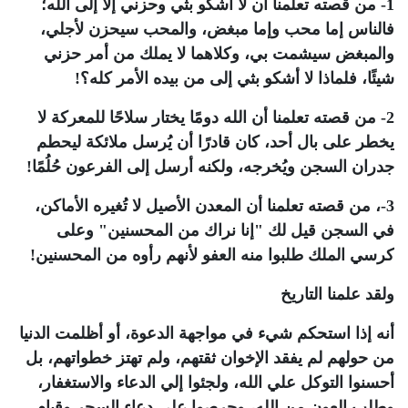
1- من قصته تعلمنا أن لا أشكو بثي وحزني إلا إلى الله؛
فالناس إما محب وإما مبغض، والمحب سيحزن لأجلي،
والمبغض سيشمت بي، وكلاهما لا يملك من أمر حزني
شيئًا، فلماذا لا أشكو بثي إلى من بيده الأمر كله؟!
2- من قصته تعلمنا أن الله دومًا يختار سلاحًا للمعركة لا
يخطر على بال أحد، كان قادرًا أن يُرسل ملائكة ليحطم
جدران السجن ويُخرجه، ولكنه أرسل إلى الفرعون حُلُمًا!
3-، من قصته تعلمنا أن المعدن الأصيل لا تُغيره الأماكن،
في السجن قيل لك "إنا نراك من المحسنين" وعلى
كرسي الملك طلبوا منه العفو لأنهم رأوه من المحسنين!
ولقد علمنا التاريخ
أنه إذا استحكم شيء في مواجهة الدعوة، أو أظلمت الدنيا
من حولهم لم يفقد الإخوان ثقتهم، ولم تهتز خطواتهم، بل
أحسنوا التوكل علي الله، ولجئوا إلي الدعاء والاستغفار،
وطلب العون من الله، وحرصوا علي دعاء السحر وقيام