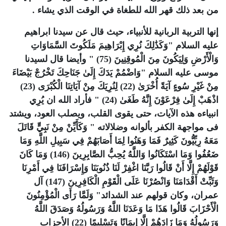
من بعد ذلك قهر الله للطغاة في الوقت الذي يشاء .
إنها التربية الربانية للأنبياء، حيث قال عن سيدنا ابراهيم
عليه السلام "وَكَذَٰلِكَ نُرِي إِبْرَاهِيمَ مَلَكُوتَ السَّمَاوَاتِ
وَالْأَرْضِ وَلِيَكُونَ مِنَ الْمُوقِنِينَ (75) " وأيضا قال لسيدنا
موسى عليه السلام "وَاضْمُمْ يَدَكَ إِلَىٰ جَنَاحِكَ تَخْرُجْ بَيْضَاءَ
مِنْ غَيْرِ سُوءٍ آيَةً أُخْرَىٰ (22) لِنُرِيَكَ مِنْ آيَاتِنَا الْكُبْرَى (23)
اذْهَبْ إِلَىٰ فِرْعَوْنَ إِنَّهُ طَغَىٰ (24) " فأراد الله ان يُرِي
انبياءه هذه الآيات، حتى يقوى القلب، ويصلب العود، ويشتد
فى مواجهة الكفر بألوانه وضلالاته " وَكَأَيِّنْ مِنْ نَبِيٍّ قَاتَلَ
مَعَهُ رِبِّيُّونَ كَثِيرٌ فَمَا وَهَنُوا لِمَا أَصَابَهُمْ فِي سَبِيلِ اللَّهِ وَمَا
ضَعُفُوا وَمَا اسْتَكَانُوا وَاللَّهُ يُحِبُّ الصَّابِرِينَ (146) وَمَا كَانَ
قَوْلَهُمْ إِلَّا أَنْ قَالُوا رَبَّنَا اغْفِرْ لَنَا ذُنُوبَنَا وَإِسْرَافَنَا فِي أَمْرِنَا
وَثَبِّتْ أَقْدَامَنَا وَانْصُرْنَا عَلَى الْقَوْمِ الْكَافِرِينَ (147) آل
عمران، وكان قولهم عند الشدائد" وَلَمَّا رَأَى الْمُؤْمِنُونَ
الْأَحْزَابَ قَالُوا هَذَا مَا وَعَدَنَا اللَّهُ وَرَسُولُهُ وَصَدَقَ اللَّهُ
وَرَسُولُهُ وَمَا زَادَهُمْ إِلَّا إِيمَانًا وَتَسْلِيمًا (22) الأحزاب