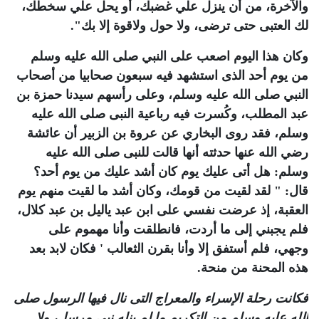
والآخرة، من أن ينزل علي غضبك، أو يحل علي سخطك،
لك العتبى حتى ترضى، ولا حول ولاقوة إلا بك".
وكان هذا اليوم اصعب على النبي صلى الله عليه وسلم
من يوم أحد الذى استشهد فيه سبعون صحابيا من أصحاب
النبي صلى الله عليه وسلم، وعلى رأسهم سيدنا حمزة بن
عبد المطلب، وكُسرت فيه رباعية النبى صلى الله عليه
وسلم، فقد روى البخاري عن عروة بن الزبير أن عائشة
رضي الله عنها حدثته أنها قالت للنبى صلى الله عليه
وسلم: هل أتى عليك يوم كان أشد عليك من يوم أحد؟
قال: " لقد لقيت من قومك، وكان أشد ما لقيت منهم يوم
العقبة، إذ عرضت نفسي على ابن عبد ياليل بن عبد كلال،
فلم يجبني إلى ما أردت، فانطلقت وأنا مهموم على
وجهي، فلم أستفق إلا وأنا بقرن الثعالب ' فكان لابد بعد
هذه المحنة من منحة.
فكانت رحلة الإسراء والمعراج التى نال فيها الرسول صلى
الله عليه وسلم من التكريم ما لم ينله نبي مرسل، ولا