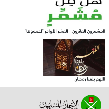
المشمرون الفائزون _ العشر الأواخر "اغتنموها"
اللهم بلغنا رمضان