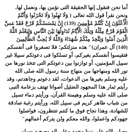
أما نحن فنقول إنها الحقيقة التى نؤمن بها، ونعمل لها،
ونحن نقرأ قول الله تعالى { وَلَا تَهِنُوا وَلَا تَحْزَنُوا وَأَنْتُمُ
الْأَعْلَوْنَ إِنْ كُنْتُمْ مُؤْمِنِينَ (139) إِنْ يَمْسَسْكُمْ قَرْحٌ فَقَدْ مَسَّ
الْقَوْمَ قَرْحٌ مِثْلُهُ وَتِلْكَ الْأَيَّامُ نُدَاوِلُهَا بَيْنَ النَّاسِ وَلِيَعْلَمَ اللَّهُ
الَّذِينَ آَمَنُوا وَيَتَّخِذَ مِنْكُمْ شُهَدَاءَ وَاللَّهُ لَا يُحِبُّ الظَّالِمِينَ
(140) آل عمران}" هذه منزلتكم؛ فلا تصغروا فى أنفسكم
فتقيسوا أنفسكم بغيركم، أو تسلكوا فى دعوتكم سبيلا غير
سبيل المؤمنين، أو توازنوا بين دعوتكم التى تتخذ نورها من
نور الله ومنهاجها من منهاج سنة رسول الله صلى الله
عليه وسلم بغيرها من الدعوات، لقد دعوتم وجاهدتم، وقد
رأيتم ثمار هذا المجهود الضئيل أصواتا تهتف بزعامة النبى
صلى الله عليه وسلم وهيمنة القرآن، ورأيتم دماء تسيل
من شباب طاهر كريم فى سبيل الله، ورأيتم رغبة صادقة
للشهادة، وهذا نجاح فوق ما كنتم تنتظرون، فواصلوا
جهودكم واعملوا، والله معكم ولن يتركم أعمالهم"
وصلى الله على نبينا محمد وعلى اله وصحبه وسلم