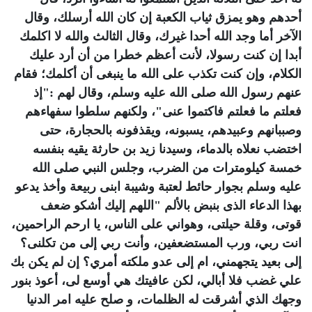
أحدهم وهو يمزق ثياب الكعبة إن كان الله أرسلك، وقال
الآخر أما وجد الله أحدا غيرك، وقال الثالث والله لا اكلمك
أبدا إن كنت رسولا، لأنت أعظم خطرا من أن أرد عليك
الكلام، وإن كنت تكذب على الله ما ينبغى أن أكلمك؛ فقام
عنهم رسول الله صلى الله عليه وسلم، وقال لهم :"إذ
فعلتم ما فعلتم فاكتموا عنى"، ولكنهم سلطوا سفهاءهم
وصببانهم وعبيدهم، يسبونه، ويقذفونه بالحجارة، حتى
اختضب نعلاه بالدماء، وسيدنا زيد بن حارثة يقيه بنفسه
خمسة كيلومترات من الضرب، وجلس النبي صلى الله
عليه وسلم بجوار حائط لعتبة وشيبة ابنى ربيعة وأخذ يدعو
بهذا الدعاء الذى بنبض بالألم "اللهم إليك أشكو ضعف
قوتى، وقلة حيلتى، وهواني على الناس، يا ارحم الراحمين،
انت ربي، ورب المستضعفين، وأنت ربي إلى من تكلنى؟
إلى بعيد يتجهمني، ام إلى عدو ملكته أمري؟ إن لم يكن بك
علي غضب فلا أبالي، لكن عافيتك هي أوسع لى، أعوذ بنور
وجهك الذي أشرقت له الظلمات، و صلح عليه امر الدنيا