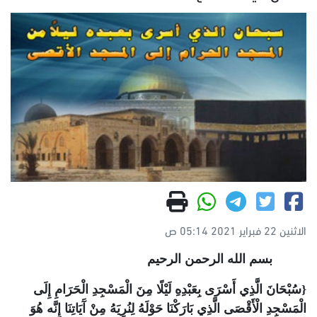
الاثنين 22 فبراير 2021 05:14 ص
بسم الله الرحمن الرحيم
{سُبْحَانَ الَّذِي أَسْرَى بِعَبْدِهِ لَيْلًا مِنَ الْمَسْجِدِ الْحَرَامِ إِلَى
الْمَسْجِدِ الْأَقْصَى الَّذِي بَارَكْنَا حَوْلَهُ لِنُرِيَهُ مِنْ آَيَاتِنَا إِنَّه هُوَ