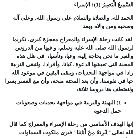
السَّمِيعُ الْبَصِيرُ (1)} الإسراء
الحمد لله، والصلاة والسلام على رسول الله، وعلى آله
وصحبه ومن والاه وبعد
لقد كانت رحلة الإسراء والمعراج معجزة كبرى، تكريما
لرسول الله صلى الله عليه وسلم، و فيها من الدروس
والعبر ما نحن بحاجة إليه، وعيا، وتأسيا، فى ظل هذه
المحنة التى تعيشها الدعوة ،كيانا، وأفرادا، ولتبقى التربية
زادا في مواجهة التحديات، ويبقى اليقين في موعود الله
حيا في نفوسنا، وأن بعد المحنة منحة، وأن مع العسر يسرا
ولنقتطف هنا دروسا ثلاثة:-
1) التهيئة والتربية في مواجهة تحديات وصعوبات
حمل الدعوة
إنها الهدف الأساسي من رحلة الإسراء والمعراج كما قال
الله تعالى" لِنُرِيَهُ مِنْ آَيَاتِنَا "فيرى ملكوت السماوات