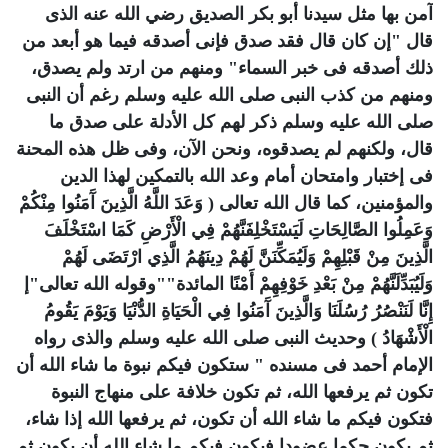
آمن بها مثل سيدنا أبو بكر الصديق رضي الله عنه الذى
قال "إن كان قال فقد صدق فإنى أصدقه فيما هو أبعد من
ذلك أصدقه فى خبر السماء" ومنهم من ارتد ولم يصدق،
ومنهم من كذب النبى صلى الله عليه وسلم رغم أن النبى
صلى الله عليه وسلم ذكر لهم كل الأدلة على صدق ما
قال، ولكنهم لم يصدقوه، ونحن الآن، وفى ظل هذه المحنة
فى إختبار وامتحان أمام وعد الله بالتمكين لهذا الدين
والمؤمنين، كما قال الله تعالى ( وَعَدَ اللَّهُ الَّذِينَ آَمَنُوا مِنْكُمْ
وَعَمِلُوا الصَّالِحَاتِ لَيَسْتَخْلِفَنَّهُمْ فِي الْأَرْضِ كَمَا اسْتَخْلَفَ
الَّذِينَ مِنْ قَبْلِهِمْ وَلَيُمَكِّنَنَّ لَهُمْ دِينَهُمُ الَّذِي ارْتَضَى لَهُمْ
وَلَيُبَدِّلَنَّهُمْ مِنْ بَعْدِ خَوْفِهِمْ أَمْنًا المائدة""وقوله الله تعالى"إ
إِنَّا لَنَنْصُرُ رُسُلَنَا وَالَّذِينَ آَمَنُوا فِي الْحَيَاةِ الدُّنْيَا وَيَوْمَ يَقُومُ
الْأَشْهَادُ ) وحديث النبى صلى الله عليه وسلم والذى رواه
الإمام أحمد فى مسنده " ستكون فيكم نبوة ما شاء الله أن
تكون ثم يرفعها الله، ثم تكون خلافة على منهاج النبوة
فتكون فيكم ما شاء الله أن تكون، ثم يرفعها الله إذا شاء،
ثم يكون حكما عضودا فيكون فيكم ما شاء الله أن يكون ثم