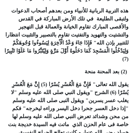
هذه التربية الربانية للأنبياء ومن بعدهم أصحاب الدعوات
ولتبقى الطليعة في تلك الأرض المباركة في القدس
والأقصى المبارك تقاوم الخيانة والعمالة قبل التهجير
والتشتيت والتهويد والتفتيت تقاوم بالتصبير والتثبيت انتظارا
للتتبير بإذن الله" فَإِذَا جَاءَ وَعْدُ الْآَخِرَةِ لِيَسُوءُوا وُجُوهَكُمْ
وَلِيَدْخُلُوا الْمَسْجِدَ كَمَا دَخَلُوهُ أَوَّلَ مَرَّةٍ وَلِيُتَبِّرُوا مَا عَلَوْا تَتْبِيرًا
(7)
(2) بعد المحنة منحة
يقول الله تعالى" فَإِنَّ مَعَ الْعُسْرِ يُسْرًا (5) إِنَّ مَعَ الْعُسْرِ
يُسْرًا (6) الشرح "ويقول النبي صلى الله عليه وسلم "لا
يغلب عسر يسرين" ويقول النبى صلى الله عليه وسلم
"إذا دخل العسر جحرا دخل اليسر وراءه ليخرجه" فكم
من محن وشدائد تعرض النبي صلى الله عليه وسلم لها
خاصة فى عام الحزن الذي ماتت فيه السيدة خديجة بنت
خويلد رضي الله عنها، و كانت تعالج الجراح النفسية،