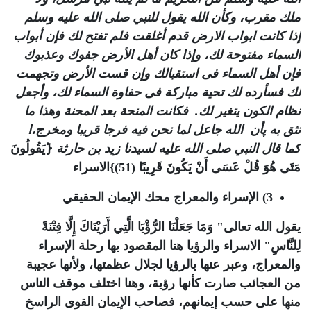
ملك مقرب، وكأن الله يقول للنبي صلى الله عليه وسلم
إذا كانت ابواب الارض قدم أغلقت فلم تفتح لك فإن أبواب
السماء مفتوحة لك، وإذا كان أهل الأرض جفوك وعذبوك
فإن أهل السماء فى استقبالك وإن قست الأرض وتجهمت
لك فسأرده لك تحية مباركة فى حفاوة السماء لك، وأجعل
نظام الكون يتغير لك
.
فكانت المنحة بعد المحنة وهذا ما
نثق به پأن الله جاعل لما نحن فيه فرجا قريبا ومخرج،ا
كما قال النبي صلى الله عليه لسيدنا زيد بن حارثة
{َيَقُولُونَ
مَتَى هُوَ قُلْ عَسَى أَنْ يَكُونَ قَرِيبًا (51)}الاسراء
3) الإسراء والمعراج محك الإيمان الحقيقي
يقول الله تعالى" وَمَا جَعَلْنَا الرُّؤْيَا الَّتِي أَرَيْنَاكَ إِلَّا فِتْنَةً
لِلنَّاسِ" الاسراء والرؤيا هنا المقصود بها رحلة الإسراء
والمعراج، وعبر عنها بالرؤيا لجلال عظمتها، ولأنها عجيبة
من العجائب صارت كأنها رؤية، وهنا اختلف موقف الناس
منها على حسب إيمانهم، فصاحب الإيمان القوى الراسخ