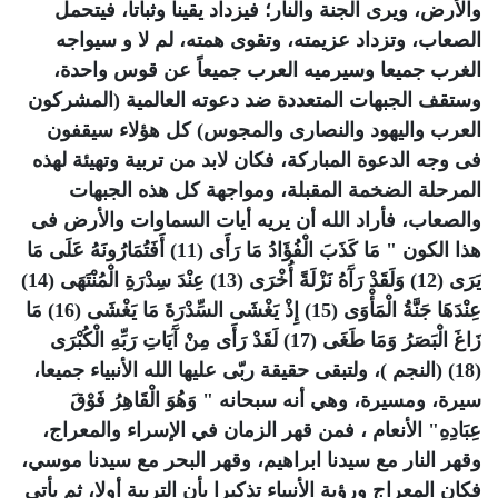
والأرض، ويرى الجنة والنار؛ فيزداد يقينا وثباتا، فيتحمل
الصعاب، وتزداد عزيمته، وتقوى همته، لم لا و سيواجه
الغرب جميعا وسيرميه العرب جميعاً عن قوس واحدة،
وستقف الجبهات المتعددة ضد دعوته العالمية (المشركون
العرب واليهود والنصارى والمجوس) كل هؤلاء سيقفون
فى وجه الدعوة المباركة، فكان لابد من تربية وتهيئة لهذه
المرحلة الضخمة المقبلة، ومواجهة كل هذه الجبهات
والصعاب، فأراد الله أن يريه أيات السماوات والأرض فى
هذا الكون " مَا كَذَبَ الْفُؤَادُ مَا رَأَى (11) أَفَتُمَارُونَهُ عَلَى مَا
يَرَى (12) وَلَقَدْ رَآَهُ نَزْلَةً أُخْرَى (13) عِنْدَ سِدْرَةِ الْمُنْتَهَى (14)
عِنْدَهَا جَنَّةُ الْمَأْوَى (15) إِذْ يَغْشَى السِّدْرَةَ مَا يَغْشَى (16) مَا
زَاغَ الْبَصَرُ وَمَا طَغَى (17) لَقَدْ رَأَى مِنْ آَيَاتِ رَبِّهِ الْكُبْرَى
(18) (النجم )، ولتبقى حقيقة ربّى عليها الله الأنبياء جميعا،
سيرة، ومسيرة، وهي أنه سبحانه " وَهُوَ الْقَاهِرُ فَوْقَ
عِبَادِهِ" الأنعام ، فمن قهر الزمان في الإسراء والمعراج،
وقهر النار مع سيدنا ابراهيم، وقهر البحر مع سيدنا موسي،
فكان المعراج ورؤية الأنبياء تذكيرا بأن التربية أولا، ثم يأتي