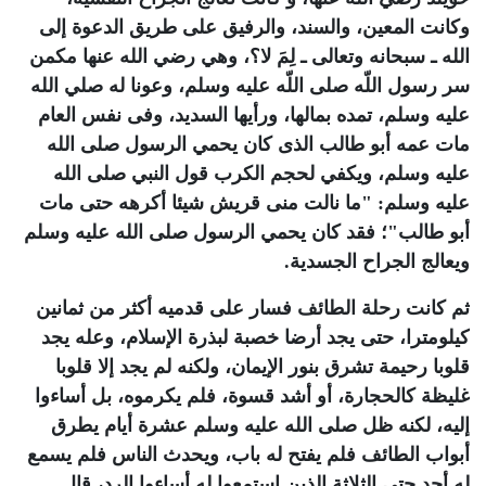
وكانت المعين، والسند، والرفيق على طريق الدعوة إلى
الله ـ سبحانه وتعالى ـ لِمَ لا؟، وهي رضي الله عنها مكمن
سر رسول اللّه صلى اللّه عليه وسلم، وعونا له صلي الله
عليه وسلم، تمده بمالها، ورأيها السديد، وفى نفس العام
مات عمه أبو طالب الذى كان يحمي الرسول صلى الله
عليه وسلم، ويكفي لحجم الكرب قول النبي صلى الله
عليه وسلم: "ما نالت منى قريش شيئا أكرهه حتى مات
أبو طالب"؛ فقد كان يحمي الرسول صلى الله عليه وسلم
ويعالج الجراح الجسدية.
ثم كانت رحلة الطائف فسار على قدميه أكثر من ثمانين
كيلومترا، حتى يجد أرضا خصبة لبذرة الإسلام، وعله يجد
قلوبا رحيمة تشرق بنور الإيمان، ولكنه لم يجد إلا قلوبا
غليظة كالحجارة، أو أشد قسوة، فلم يكرموه، بل أساءوا
إليه، لكنه ظل صلى الله عليه وسلم عشرة أيام يطرق
أبواب الطائف فلم يفتح له باب، ويحدث الناس فلم يسمع
له أحد حتى الثلاثة الذين استمعوا له أساءوا الرد، قال